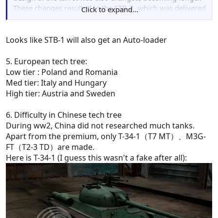
These changes resulted in the STB-3, which was delivered
Click to expand...
in 1971. The final prototype designated STB-6 was
delivered in 1973. Production finally started as the Type
74 in September 1975, with 225 being delivered by
Looks like STB-1 will also get an Auto-loader
January 1980. Production ended in 1989, with total
production running to 893 examples.
5. European tech tree:
Low tier : Poland and Romania
Med tier: Italy and Hungary
High tier: Austria and Sweden
6. Difficulty in Chinese tech tree
During ww2, China did not researched much tanks.
Apart from the premium, only T-34-1（T7 MT）、M3G-
FT（T2-3 TD）are made.
Here is T-34-1 (I guess this wasn't a fake after all):