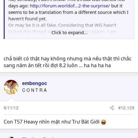
days ago:
http://forum.worldof...2-the-surprise/
but it
seems to be a translation from a different source which I
haven't found yet.
Or may be it is all fake. Considering that WG hasn't
locked this thread and RO-banned me (again), I am
Click to expand...
leaning towards fake-ish...
chả biết có thật hay không nhưng mà nếu thật thì chắc
sang năm ăn tết rồi đợi 8.2 luôn ... ha ha ha ha
embengoc
C O N T R A
6/11/12
#12,129
Con T57 Heavy nhìn mặt như Trư Bát Giới