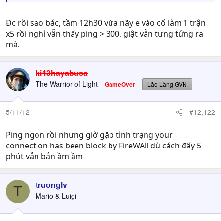
Đc rồi sao bác, tầm 12h30 vừa nãy e vào cố làm 1 trận
x5 rồi nghỉ vẫn thấy ping > 300, giật vẫn tưng tửng ra
mà.
ki43hayabusa
The Warrior of Light
GameOver
Lão Làng GVN
5/11/12
#12,122
Ping ngon rồi nhưng giờ gặp tình trạng your
connection has been block by FireWAll dù cách đấy 5
phút vẫn bắn ầm ầm
truonglv
T
Mario & Luigi