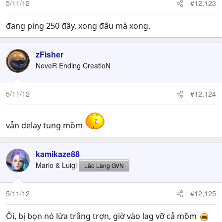
5/11/12
#12,123
đang ping 250 đây, xong đâu mà xong.
zFisher
NeveR Ending CreatioN
5/11/12
#12,124
vẫn delay tung mồm
kamikaze88
Mario & Luigi
Lão Làng GVN
5/11/12
#12,125
Ôi, bị bọn nó lừa trắng trợn, giờ vào lag vỡ cả mồm