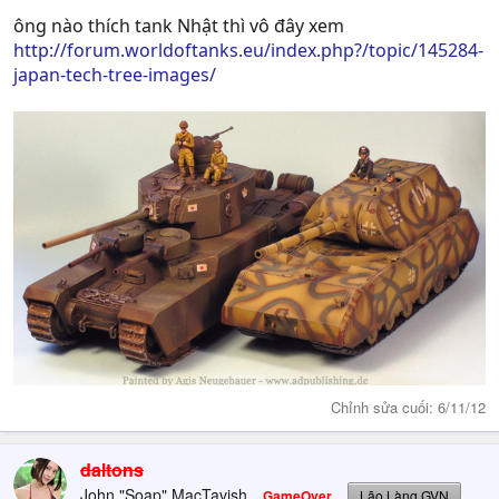
ông nào thích tank Nhật thì vô đây xem
http://forum.worldoftanks.eu/index.php?/topic/145284-
japan-tech-tree-images/
Chỉnh sửa cuối:
6/11/12
daltons
John "Soap" MacTavish
GameOver
Lão Làng GVN