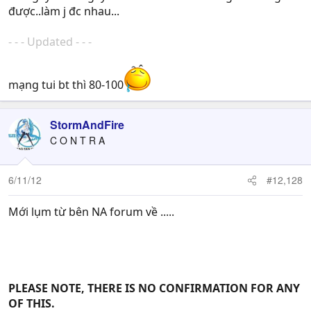
được..làm j đc nhau...
- - - Updated - - -
mạng tui bt thì 80-100
StormAndFire
C O N T R A
6/11/12
#12,128
Mới lụm từ bên NA forum về .....
PLEASE NOTE, THERE IS NO CONFIRMATION FOR ANY
OF THIS.