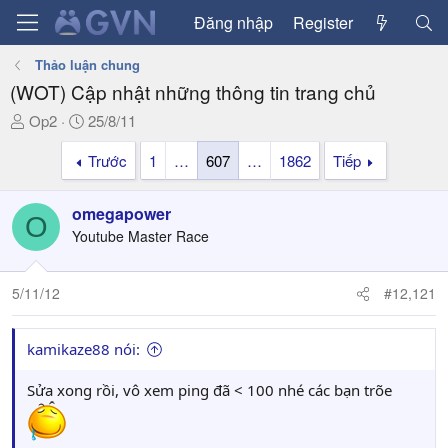
Đăng nhập
Register
Thảo luận chung
(WOT) Cập nhật những thông tin trang chủ
T
N
Op2
25/8/11
h
g
Trước
1
…
607
…
1862
Tiếp
r
à
e
y
a
g
omegapower
O
d
ử
Youtube Master Race
s
i
t
a
5/11/12
#12,121
r
t
kamikaze88 nói:
e
r
Sửa xong rồi, vô xem ping đã < 100 nhé các bạn trõe