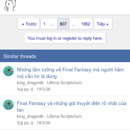
Trước
1
…
607
…
1862
Tiếp
You must log in or register to reply here.
Similar threads
Những lầm tưởng về Final Fantasy mà người hâm
mộ vẫn tin là đúng
king_dragontb
Ultima Scriptorium
19/3/26
Trả lời
0
Final Fantasy và những giả thuyết điên rồ nhất của
fan
king_dragontb
Ultima Scriptorium
18/3/26
Trả lời
0