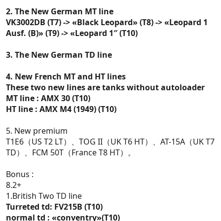
2. The New German MT line
VK3002DB (T7) -> «Black Leopard» (T8) -> «Leopard 1
Ausf. (B)» (T9) -> «Leopard 1″ (T10)
3. The New German TD line
4. New French MT and HT lines
These two new lines are tanks without autoloader
MT line : AMX 30 (T10)
HT line : AMX M4 (1949) (T10)
5. New premium
T1E6（US T2 LT）、TOG II（UK T6 HT）、AT-15A（UK T7
TD）、FCM 50T（France T8 HT）。
Bonus :
8.2+
1.British Two TD line
Turreted td: FV215B (T10)
normal td : «conventry»(T10)