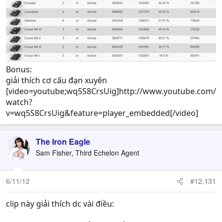
Bonus:
giải thích cơ cấu đạn xuyên
[video=youtube;wq5S8CrsUig]http://www.youtube.com/
watch?
v=wq5S8CrsUig&feature=player_embedded[/video]
The Iron Eagle
Sam Fisher, Third Echelon Agent
6/11/12
#12,131
clip này giải thích dc vài điều: