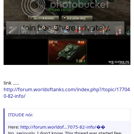
link .....
http://forum.worldoftanks.com/index.php?/topic/17704
0-82-info/
ITDUDE nói:
Here:
http://forum.worldof...7075-82-info/��
No, seriously, I don't know. This thread was started few