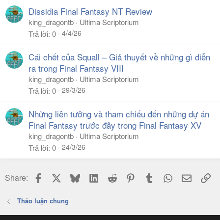
Dissidia Final Fantasy NT Review
king_dragontb
Ultima Scriptorium
4/4/26
Trả lời
0
Cái chết của Squall – Giả thuyết về những gì diễn
ra trong Final Fantasy VIII
king_dragontb
Ultima Scriptorium
29/3/26
Trả lời
0
Những liên tưởng và tham chiếu đến những dự án
Final Fantasy trước đây trong Final Fantasy XV
king_dragontb
Ultima Scriptorium
24/3/26
Trả lời
0
Facebook
X
Bluesky
LinkedIn
Reddit
Pinterest
Tumblr
WhatsApp
Email
Li
Share:
Thảo luận chung