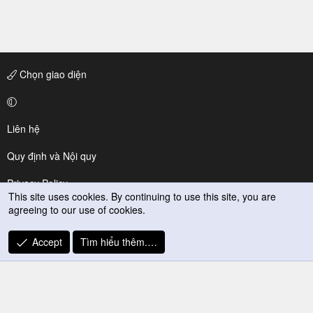
Chọn giao diện
Liên hệ
Quy định và Nội quy
Privacy Policy
This site uses cookies. By continuing to use this site, you are
agreeing to our use of cookies.
Trợ giúp
R
Accept
Tìm hiểu thêm.…
S
S