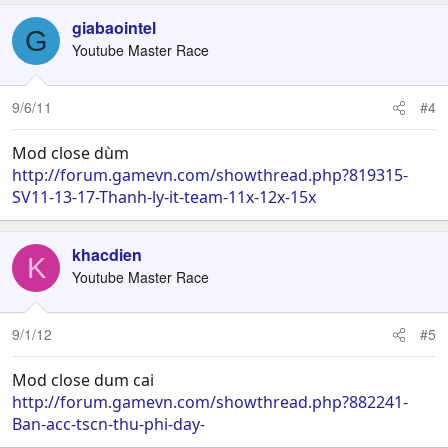
giabaointel
G
Youtube Master Race
9/6/11
#4
Mod close dùm
http://forum.gamevn.com/showthread.php?819315-
SV11-13-17-Thanh-ly-it-team-11x-12x-15x
khacdien
K
Youtube Master Race
9/1/12
#5
Mod close dum cai
http://forum.gamevn.com/showthread.php?882241-
Ban-acc-tscn-thu-phi-day-