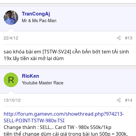
TranCongAj
Mr & Ms Pac-Man
22/4/12
#13
sao khóa bài em [TSTW-SV24] cẦn bÁn bớt tem tÁi sinh
19x lấy tiền xài mở lại dùm
RioKen
R
Youtube Master Race
13/10/12
#14
http://forum.gamevn.com/showthread.php?974213-
SELL-POINT-TSTW-980x-TSI
Change thành : SELL... Card TW - 980x 550k/1kp
tiện thể change dùm cái giá trong bài lun 500p = 300k,