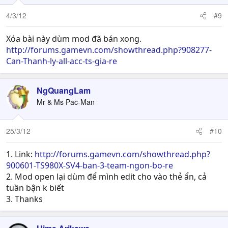
4/3/12
#9
Xóa bài này dùm mod đã bán xong.
http://forums.gamevn.com/showthread.php?908277-
Can-Thanh-ly-all-acc-ts-gia-re
NgQuangLam
Mr & Ms Pac-Man
25/3/12
#10
1. Link:
http://forums.gamevn.com/showthread.php?
900601-TS980X-SV4-ban-3-team-ngon-bo-re
2. Mod open lại dùm để mình edit cho vào thẻ ẩn, cả
tuần bận k biết
3. Thanks