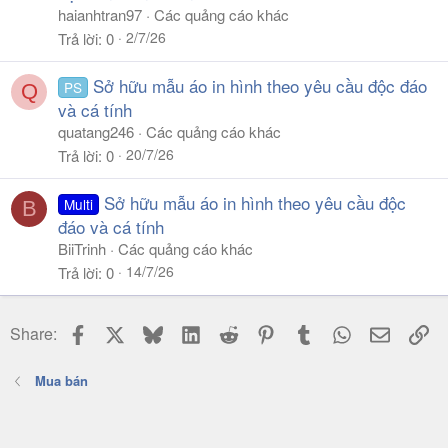
haianhtran97
Các quảng cáo khác
2/7/26
Trả lời
0
Sở hữu mẫu áo in hình theo yêu cầu độc đáo
PS
Q
và cá tính
quatang246
Các quảng cáo khác
20/7/26
Trả lời
0
Sở hữu mẫu áo in hình theo yêu cầu độc
Multi
B
đáo và cá tính
BiiTrinh
Các quảng cáo khác
14/7/26
Trả lời
0
Facebook
X
Bluesky
LinkedIn
Reddit
Pinterest
Tumblr
WhatsApp
Email
Li
Share:
Mua bán