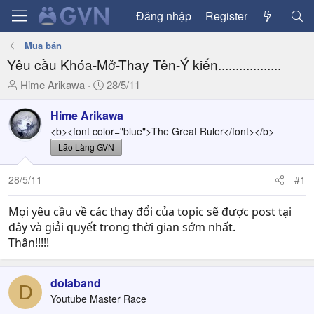
Đăng nhập
Register
Mua bán
Yêu cầu Khóa-Mở-Thay Tên-Ý kiến..................
T
N
Hime Arikawa
28/5/11
h
g
r
à
Hime Arikawa
e
y
<b><font color="blue">The Great Ruler</font></b>
a
g
Lão Làng GVN
d
ử
s
i
28/5/11
#1
t
a
Mọi yêu cầu về các thay đổi của topic sẽ được post tại
r
đây và giải quyết trong thời gian sớm nhất.
t
Thân!!!!!
e
r
dolaband
D
Youtube Master Race