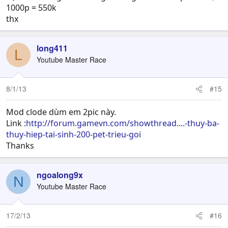
1000p = 550k
thx
long411
L
Youtube Master Race
8/1/13
#15
Mod clode dùm em 2pic này.
Link :
http://forum.gamevn.com/showthread....-thuy-ba-
thuy-hiep-tai-sinh-200-pet-trieu-goi
Thanks
ngoalong9x
N
Youtube Master Race
17/2/13
#16