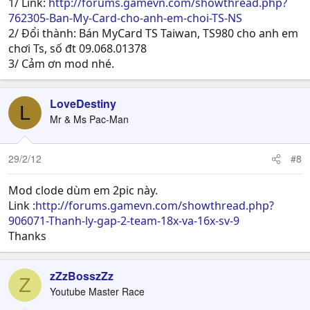
1/ Link:
http://forums.gamevn.com/showthread.php?
762305-Ban-My-Card-cho-anh-em-choi-TS-NS
2/ Đổi thành: Bán MyCard TS Taiwan, TS980 cho anh em
chơi Ts, số đt 09.068.01378
3/ Cảm ơn mod nhé.
LoveDestiny
L
Mr & Ms Pac-Man
29/2/12
#8
Mod clode dùm em 2pic này.
Link :
http://forums.gamevn.com/showthread.php?
906071-Thanh-ly-gap-2-team-18x-va-16x-sv-9
Thanks
zZzBosszZz
Z
Youtube Master Race