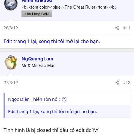
Hime Arikawa
<b><font color="blue">The Great Ruler</font></b>
Lão Làng GVN
26/3/12
#11
Edit trang 1 lại, xong thì tôi mở lại cho bạn.
NgQuangLam
Mr & Ms Pac-Man
27/3/12
#12
Ngọc Diện Thiên Tôn nói:
Edit trang 1 lại, xong thì tôi mở lại cho bạn.
Tình hình là bị closed thì đâu có edit đc Y.Y