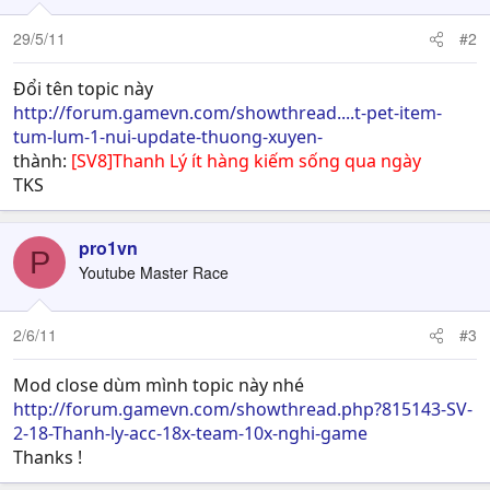
29/5/11
#2
Đổi tên topic này
http://forum.gamevn.com/showthread....t-pet-item-
tum-lum-1-nui-update-thuong-xuyen-
thành:
[SV8]Thanh Lý ít hàng kiếm sống qua ngày
TKS
pro1vn
P
Youtube Master Race
2/6/11
#3
Mod close dùm mình topic này nhé
http://forum.gamevn.com/showthread.php?815143-SV-
2-18-Thanh-ly-acc-18x-team-10x-nghi-game
Thanks !