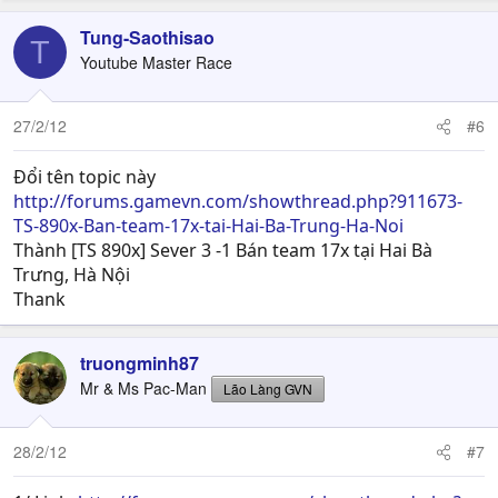
Tung-Saothisao
T
Youtube Master Race
27/2/12
#6
Đổi tên topic này
http://forums.gamevn.com/showthread.php?911673-
TS-890x-Ban-team-17x-tai-Hai-Ba-Trung-Ha-Noi
Thành [TS 890x] Sever 3 -1 Bán team 17x tại Hai Bà
Trưng, Hà Nội
Thank
truongminh87
Mr & Ms Pac-Man
Lão Làng GVN
28/2/12
#7