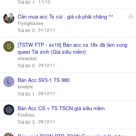
k
1/1/12
Trả lời
1
h
ó
Đ
Cần mua acc Ts cùi . giá cả phải chăng ^^
a
ã
Flyinghourse
k
31/12/11
Trả lời
0
h
ó
[TSTW FTP - sv19] Bán acc cs 18x đã làm xong
S
a
quest Tái sinh (Giá siêu mềm)
shinantori
29/12/11
Trả lời
0
Bán Acc SV3-1 TS 980
L
lonelyhl
29/12/11
Trả lời
1
Bán Acc CS + TS TSCN giá siêu mềm
Firstkiss
28/12/11
Trả lời
3