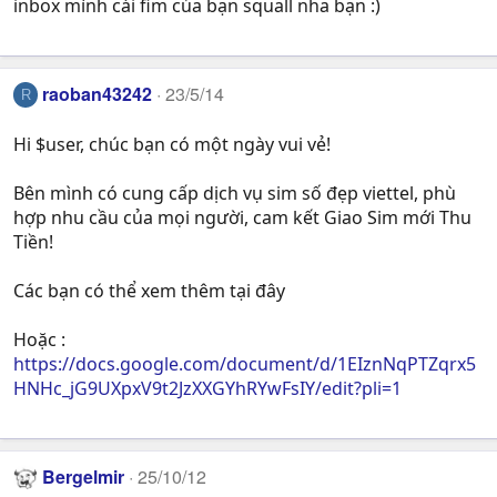
inbox mình cái fim của bạn squall nha bạn :)
raoban43242
23/5/14
R
Hi $user, chúc bạn có một ngày vui vẻ!
Bên mình có cung cấp dịch vụ sim số đẹp viettel, phù
hợp nhu cầu của mọi người, cam kết Giao Sim mới Thu
Tiền!
Các bạn có thể xem thêm tại đây
Hoặc :
https://docs.google.com/document/d/1EIznNqPTZqrx5
HNHc_jG9UXpxV9t2JzXXGYhRYwFsIY/edit?pli=1
Bergelmir
25/10/12