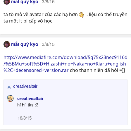
mắt quỷ kyo
3/8/15
ta tò mò về avatar của các hạ hơn
.. liệu có thể truyền
ta một ít bí cấp võ học
mắt quỷ kyo
3/8/15
http://www.mediafire.com/download/5g75x23nec9116d
/%5BMu+soft%5D+Hizashi+no+Naka+no+Riaru+english
%2C+decensored+version.rar
cho thanh niên đã hỏi =]]
creativealtair
R
e
creativealtair
a
hí hí, tks :3
c
t
18/8/15
i
o