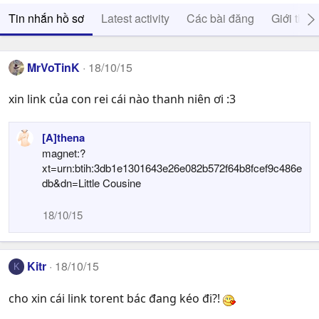
Tin nhắn hồ sơ
Latest activity
Các bài đăng
Giới thiệ
MrVoTinK
18/10/15
xin link của con rei cái nào thanh niên ơi :3
[A]thena
magnet:?
xt=urn:btih:3db1e1301643e26e082b572f64b8fcef9c486e
db&dn=Little Cousine
18/10/15
Kitr
18/10/15
K
cho xin cái link torent bác đang kéo đi?!