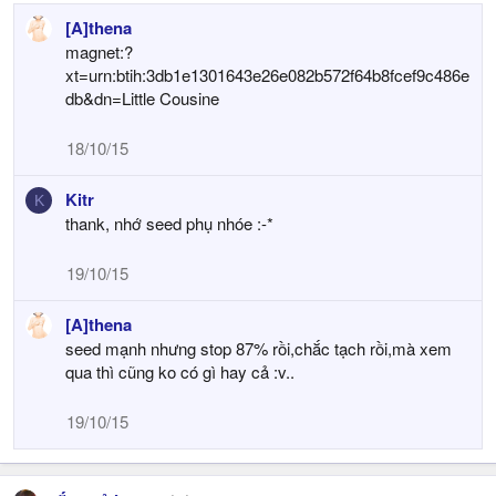
[A]thena
magnet:?
xt=urn:btih:3db1e1301643e26e082b572f64b8fcef9c486e
db&dn=Little Cousine
18/10/15
Kitr
K
thank, nhớ seed phụ nhóe :-*
19/10/15
[A]thena
seed mạnh nhưng stop 87% rồi,chắc tạch rồi,mà xem
qua thì cũng ko có gì hay cả :v..
19/10/15