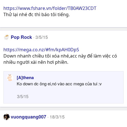
https://www.fshare.vn/folder/TB0AW23CDT
Thử lại nhé đc thì báo tôi tiếng.
Pop Rock
3/5/15
https://mega.co.nz/#fm/kpAH0DpS
Down nhanh chiều tôi xóa nhé,acc này để làm việc có
nhiều người xài nên hơi phiền.
[A]thena
Ko down dc ông ei,nó vào acc mega của tui :v
3/5/15
vuongquang007
18/3/15