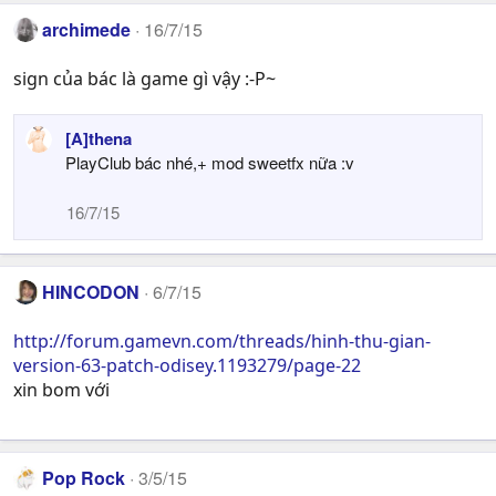
n
s
archimede
16/7/15
:
sign của bác là game gì vậy :-P~
[A]thena
PlayClub bác nhé,+ mod sweetfx nữa :v
16/7/15
HINCODON
6/7/15
http://forum.gamevn.com/threads/hinh-thu-gian-
version-63-patch-odisey.1193279/page-22
xin bom với
Pop Rock
3/5/15