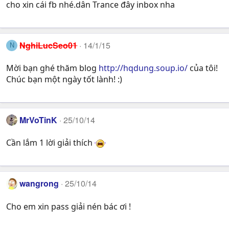
cho xin cái fb nhé.dân Trance đây inbox nha
NghiLucSeo01
14/1/15
N
Mời bạn ghé thăm blog
http://hqdung.soup.io/
của tôi!
Chúc bạn một ngày tốt lành! :)
MrVoTinK
25/10/14
Cần lắm 1 lời giải thích
wangrong
25/10/14
Cho em xin pass giải nén bác ơi !