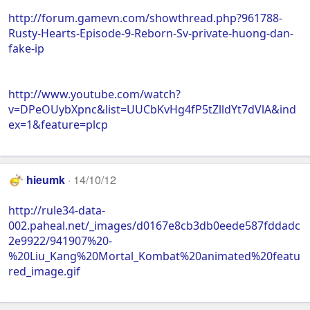
http://forum.gamevn.com/showthread.php?961788-
Rusty-Hearts-Episode-9-Reborn-Sv-private-huong-dan-
fake-ip
http://www.youtube.com/watch?
v=DPeOUybXpnc&list=UUCbKvHg4fP5tZlldYt7dVlA&ind
ex=1&feature=plcp
hieumk
14/10/12
http://rule34-data-
002.paheal.net/_images/d0167e8cb3db0eede587fddadc
2e9922/941907%20-
%20Liu_Kang%20Mortal_Kombat%20animated%20featu
red_image.gif