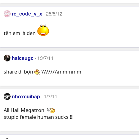
re_code_v_x
25/5/12
tên em là đen
haicaugc
13/7/11
share di bợn
\\\\\\\\\mmmmm
nhoxcuibap
1/7/11
All Hail Megatron
stupid female human sucks !!!