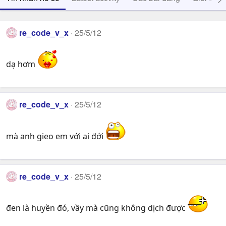
re_code_v_x
25/5/12
dạ hơm
re_code_v_x
25/5/12
mà anh gieo em với ai đới
re_code_v_x
25/5/12
đen là huyền đó, vầy mà cũng không dịch được