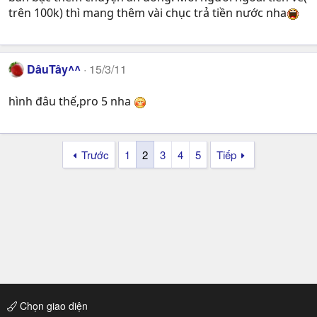
trên 100k) thì mang thêm vài chục trả tiền nước nha
DâuTây^^
15/3/11
hình đâu thế,pro 5 nha
Trước
1
2
3
4
5
Tiếp
Chọn giao diện