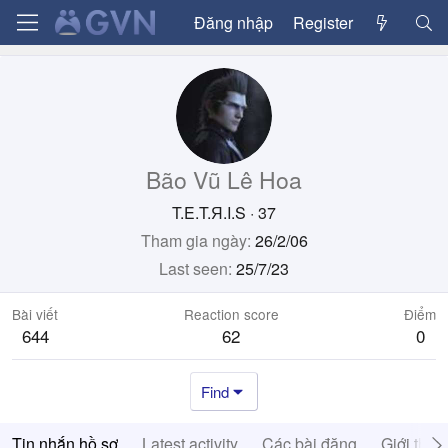
Đăng nhập
Register
Bão Vũ Lê Hoa
T.E.T.Я.I.S
·
37
Tham gia ngày
26/2/06
Last seen
25/7/23
Bài viết
Reaction score
Điểm
644
62
0
Find
Tin nhắn hồ sơ
Latest activity
Các bài đăng
Giới thiệ