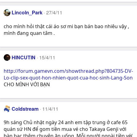
Lincoln_Park
27/4/11
cho mình hỏi thật cái áo sơ mi bạn bán bao nhiêu vậy ,
mình đang quan tâm .
HINCUTIN
15/4/11
http://forum.gamevn.com/showthread.php?804735-DV-
Lo-clip-sex-quot-hon-nhien-quot-cua-hoc-sinh-Lang-Son
CHO MÌNH VỚI BẠN
Coldstream
11/4/11
9h sáng Chủ nhật ngày 24 anh em tập trung ở cafe 65
quán sứ HN để gom tiền mua vé cho Takaya Genji với
bàn bạc thêm chuyện ăn uống. Mỗi người ngoài tiền vé(