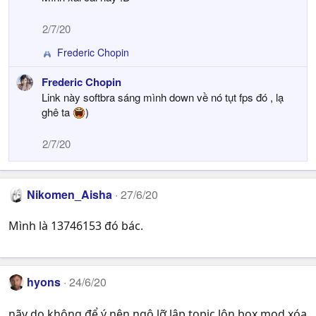
2/7/20
Frederic Chopin
R
e
Frederic Chopin
a
Link này softbra sáng mình down về nó tụt fps đó , lạ
c
t
ghê ta
)
i
o
2/7/20
n
s
:
Nikomen_Aisha
27/6/20
Mình là 13746153 đó bác.
hyons
24/6/20
nãy do không để ý nên ngộ lỡ lập topic lộn box,mod xóa