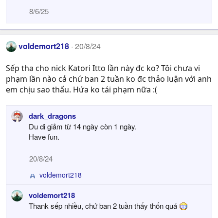
8/6/25
voldemort218
20/8/24
Sếp tha cho nick Katori Itto lần này đc ko? Tôi chưa vi
phạm lần nào cả chứ ban 2 tuần ko đc thảo luận với anh
em chịu sao thấu. Hứa ko tái phạm nữa :(
dark_dragons
Du di giảm từ 14 ngày còn 1 ngày.
Have fun.
20/8/24
voldemort218
R
e
voldemort218
a
Thank sếp nhiều, chứ ban 2 tuần thấy thốn quá
c
t