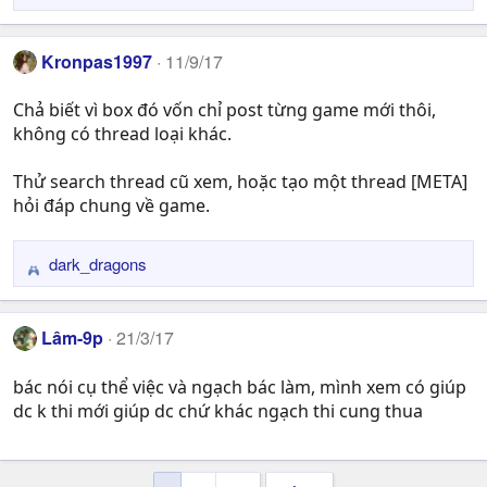
e
a
c
Kronpas1997
11/9/17
t
i
Chả biết vì box đó vốn chỉ post từng game mới thôi,
o
không có thread loại khác.
n
s
Thử search thread cũ xem, hoặc tạo một thread [META]
:
hỏi đáp chung về game.
dark_dragons
R
e
a
Lâm-9p
21/3/17
c
t
bác nói cụ thể việc và ngạch bác làm, mình xem có giúp
i
dc k thi mới giúp dc chứ khác ngạch thi cung thua
o
n
s
: