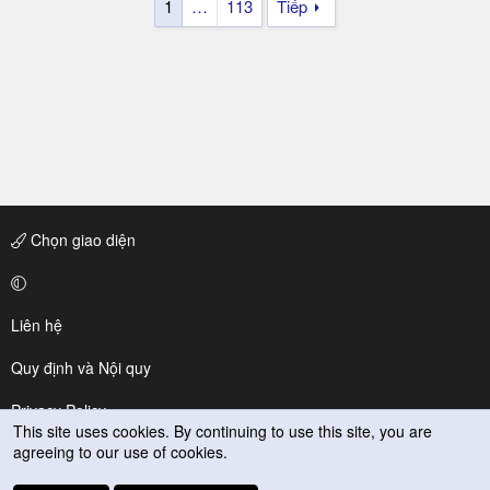
1
…
113
Tiếp
Chọn giao diện
Liên hệ
Quy định và Nội quy
Privacy Policy
This site uses cookies. By continuing to use this site, you are
agreeing to our use of cookies.
Trợ giúp