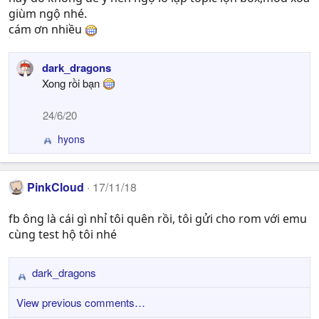
giùm ngộ nhé.
cám ơn nhiều
dark_dragons
Xong rồi bạn
24/6/20
hyons
R
e
a
c
PinkCloud
17/11/18
t
i
fb ông là cái gì nhỉ tôi quên rồi, tôi gửi cho rom với emu
o
cùng test hộ tôi nhé
n
s
:
dark_dragons
R
e
View previous comments…
a