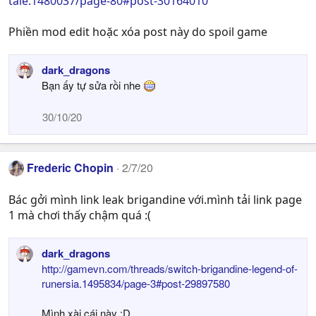
tale.1480037/page-80#post-30164010
Phiền mod edit hoặc xóa post này do spoil game
dark_dragons
Bạn ấy tự sửa rồi nhe
30/10/20
Frederic Chopin
2/7/20
Bác gởi mình link leak brigandine với.mình tải link page
1 mà chơi thấy chậm quá :(
dark_dragons
http://gamevn.com/threads/switch-brigandine-legend-of-
runersia.1495834/page-3#post-29897580
Mình xài cái này :D