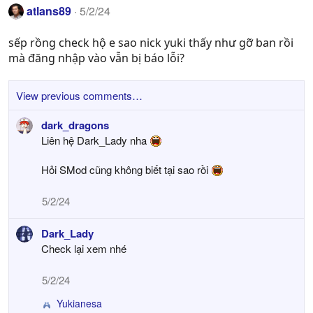
c
atlans89
5/2/24
t
i
sếp rồng check hộ e sao nick yuki thấy như gỡ ban rồi
o
mà đăng nhập vào vẫn bị báo lỗi?
n
s
:
View previous comments…
dark_dragons
Liên hệ Dark_Lady nha
Hỏi SMod cũng không biết tại sao rồi
5/2/24
Dark_Lady
Check lại xem nhé
5/2/24
Yukianesa
R