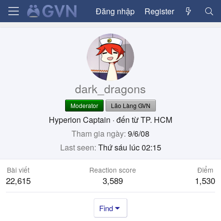
Đăng nhập
Register
dark_dragons
Moderator
Lão Làng GVN
Hyperion Captain
·
đến từ
TP. HCM
Tham gia ngày
9/6/08
Last seen
Thứ sáu lúc 02:15
Bài viết
Reaction score
Điểm
22,615
3,589
1,530
Find