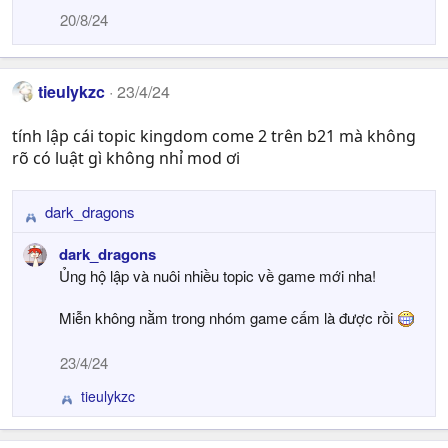
i
20/8/24
o
n
s
tieulykzc
:
23/4/24
tính lập cái topic kingdom come 2 trên b21 mà không
rõ có luật gì không nhỉ mod ơi
dark_dragons
R
e
dark_dragons
a
Ủng hộ lập và nuôi nhiều topic về game mới nha!
c
t
Miễn không nằm trong nhóm game cấm là được rồi
i
o
23/4/24
n
s
tieulykzc
R
:
e
a