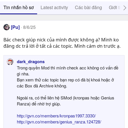
Tin nhắn hồ sơ
Latest activity
Các bài đăng
Giới thiệ
[Pu]
8/6/25
Bác check giúp nick của mình được không ạ? Mình ko
đăng dc trả lời ở tất cả các topic. Mình cám ơn trước ạ.
dark_dragons
Trong quyền Mod thì mình check acc không có vấn đề
gì nha.
Bạn xem thử các topic bạn rep có đã bị khoá hoặc ở
các Box đã Archive không.
Ngoài ra, có thể liên hệ SMod (kronpas hoặc Genius
Ranza) để nhờ trợ giúp.
http://gvn.co/members/kronpas1997.3330/
http://gvn.co/members/genius_ranza.124728/