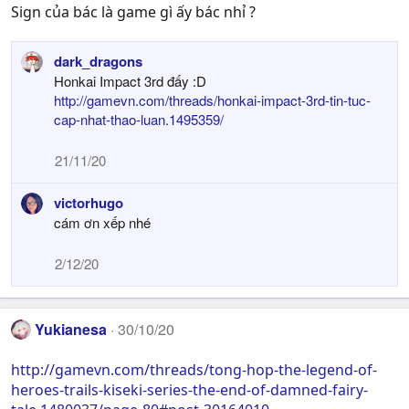
Sign của bác là game gì ấy bác nhỉ ?
dark_dragons
Honkai Impact 3rd đấy :D
http://gamevn.com/threads/honkai-impact-3rd-tin-tuc-
cap-nhat-thao-luan.1495359/
21/11/20
victorhugo
cám ơn xếp nhé
2/12/20
Yukianesa
30/10/20
http://gamevn.com/threads/tong-hop-the-legend-of-
heroes-trails-kiseki-series-the-end-of-damned-fairy-