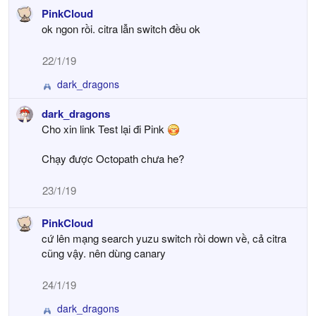
c
PinkCloud
t
ok ngon rồi. citra lẫn switch đều ok
i
o
22/1/19
n
s
dark_dragons
R
:
e
dark_dragons
a
Cho xin link Test lại đi Pink
c
t
i
Chạy được Octopath chưa he?
o
n
23/1/19
s
:
PinkCloud
cứ lên mạng search yuzu switch rồi down về, cả citra
cũng vậy. nên dùng canary
24/1/19
dark_dragons
R