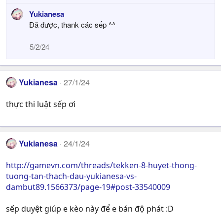
e
Yukianesa
a
Đã được, thank các sếp ^^
c
t
i
5/2/24
o
n
s
Yukianesa
:
27/1/24
thực thi luật sếp ơi
Yukianesa
24/1/24
http://gamevn.com/threads/tekken-8-huyet-thong-
tuong-tan-thach-dau-yukianesa-vs-
dambut89.1566373/page-19#post-33540009
sếp duyệt giúp e kèo này để e bán độ phát :D