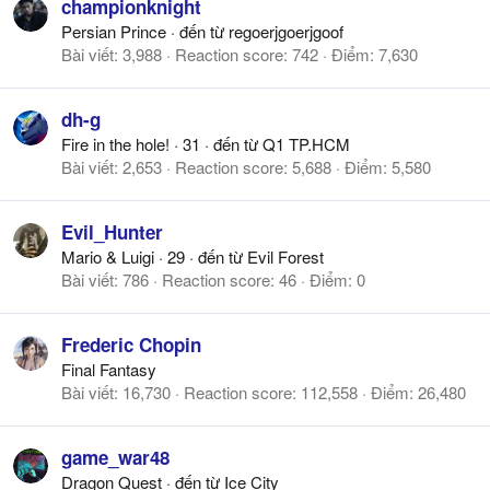
championknight
Persian Prince
·
đến từ
regoerjgoerjgoof
Bài viết
3,988
Reaction score
742
Điểm
7,630
dh-g
Fire in the hole!
·
31
·
đến từ
Q1 TP.HCM
Bài viết
2,653
Reaction score
5,688
Điểm
5,580
Evil_Hunter
Mario & Luigi
·
29
·
đến từ
Evil Forest
Bài viết
786
Reaction score
46
Điểm
0
Frederic Chopin
Final Fantasy
Bài viết
16,730
Reaction score
112,558
Điểm
26,480
game_war48
Dragon Quest
·
đến từ
Ice City