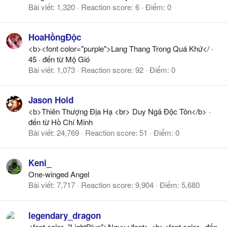
Bài viết
1,320
Reaction score
6
Điểm
0
HoaHồngĐộc
<b><font color="purple">Lang Thang Trong Quá Khứ</
·
45
·
đến từ
Mộ Gió
Bài viết
1,073
Reaction score
92
Điểm
0
Jason Hold
<b>Thiên Thượng Địa Hạ <br> Duy Ngã Độc Tôn</b>
·
đến từ
Hồ Chí Minh
Bài viết
24,769
Reaction score
51
Điểm
0
Keni_
One-winged Angel
Bài viết
7,717
Reaction score
9,904
Điểm
5,680
legendary_dragon
<font color="LightBlue">Ngụy</font> <b><font color
·
đến