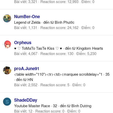
Bài viết
3,321
Reaction score
12,993
Điểm
0
NumBer-One
Legend of Zelda
·
đến từ
Bình Phước
Bài viết
1,131
Reaction score
24,162
Điểm
0
Orpheus
♥ ♡ ToMaTo TasTe Kiss ♡ ♥
·
đến từ
Kingdom Hearts
Bài viết
4,067
Reaction score
130
Điểm
5,230
proA.June91
<table width="110"><tr><td><marquee scrolldelay="1
·
35
·
đến từ
HN
Bài viết
2,552
Reaction score
5
Điểm
0
ShadeDDay
S
Youtube Master Race
·
32
·
đến từ
Bình Dương
Bài viết
12
Reaction score
0
Điểm
0