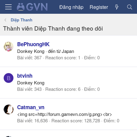
Đăng nhập
Register
Diệp Thanh
Thành viên Diệp Thanh đang theo dõi
BePhuongHK
Donkey Kong
·
đến từ
Japan
Bài viết
367
Reaction score
1
Điểm
0
btvinh
B
Donkey Kong
Bài viết
343
Reaction score
6
Điểm
0
Catman_vn
<img src=http://forum.gamevn.com/g.png><br>
Bài viết
16,636
Reaction score
128,728
Điểm
0