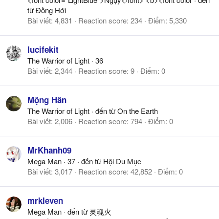
từ
Đồng Hới
Bài viết
4,831
Reaction score
234
Điểm
5,330
lucifekit
The Warrior of Light
·
36
Bài viết
2,344
Reaction score
9
Điểm
0
Mộng Hân
The Warrior of Light
·
đến từ
On the Earth
Bài viết
2,006
Reaction score
794
Điểm
0
MrKhanh09
Mega Man
·
37
·
đến từ
Hội Du Mục
Bài viết
3,017
Reaction score
42,852
Điểm
0
mrkleven
Mega Man
·
đến từ
灵魂火