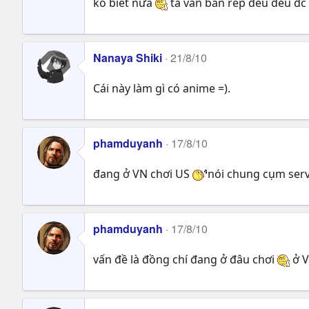
ko biết nữa
ta vẫn bắn rep đều đều đc
Nanaya Shiki
21/8/10
Cái này làm gì có anime =).
phamduyanh
17/8/10
đang ở VN chơi US
nói chung cụm serv
phamduyanh
17/8/10
vấn đề là đồng chí đang ở đâu chơi
ở V