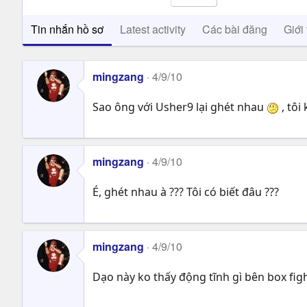
Tin nhắn hồ sơ
Latest activity
Các bài đăng
Giới 
mingzang
4/9/10
Sao ông với Usher9 lại ghét nhau
, tôi
mingzang
4/9/10
É, ghét nhau à ??? Tôi có biết đâu ???
mingzang
4/9/10
Dạo này ko thấy động tĩnh gì bên box fi