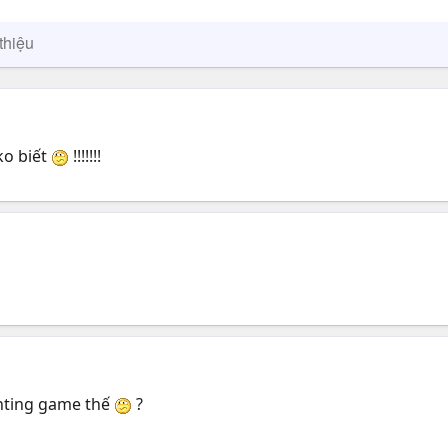
thiệu
 ko biết
!!!!!!!
ghting game thế
?