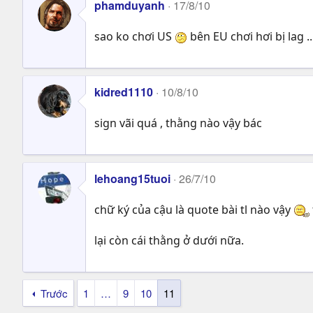
phamduyanh
17/8/10
sao ko chơi US
bên EU chơi hơi bị lag ..
kidred1110
10/8/10
sign vãi quá , thằng nào vậy bác
lehoang15tuoi
26/7/10
chữ ký của cậu là quote bài tl nào vậy
lại còn cái thằng ở dưới nữa.
Trước
1
…
9
10
11