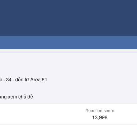
ià
·
34
·
đến từ
Area 51
ng xem chủ đề
Reaction score
13,996