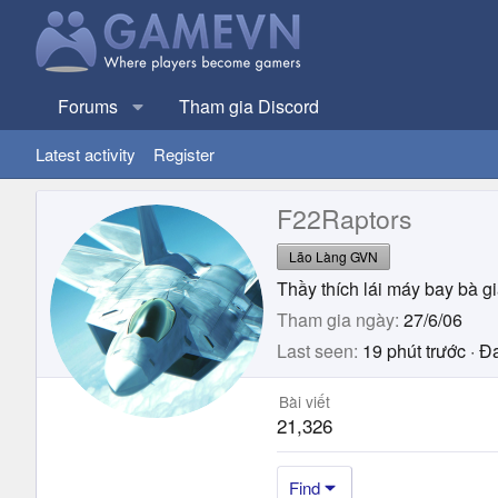
Forums
Tham gia Discord
Latest activity
Register
F22Raptors
Lão Làng GVN
Thầy thích lái máy bay bà g
Tham gia ngày
27/6/06
Last seen
19 phút trước
·
Đa
Bài viết
21,326
Find