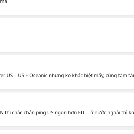
 mà
er US = US + Oceanic nhưng ko khác biệt mấy, cũng tàm t
N thì chắc chắn ping US ngon hơn EU ... ở nước ngoài thì ko