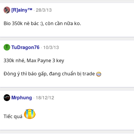
[R]ainy™
28/3/13
Bio 350k nè bác :), còn cần nữa ko.
TuDragon76
10/3/13
T
330k nhé, Max Payne 3 key
Đòng ý thì báo gấp, đang chuẩn bị trade
Mrphung
18/12/12
Tiếc quá