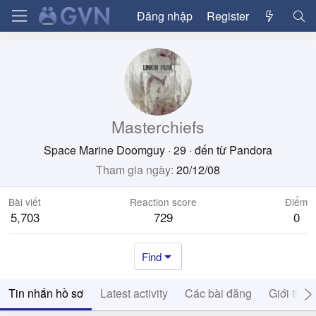
Đăng nhập
Register
Masterchiefs
Space Marine Doomguy
·
29
·
đến từ
Pandora
Tham gia ngày
20/12/08
Bài viết
Reaction score
Điểm
5,703
729
0
Find
Tin nhắn hồ sơ
Latest activity
Các bài đăng
Giới thiệ