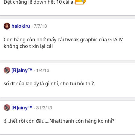
Đệt chẳng lẽ down hết 10 cái à
halokiru
7/7/13
Con hàng còn nhớ mấy cái tweak graphic của GTA IV
không cho t xin lại cái
[R]ainy™
1/4/13
số dt của lão ấy là gì nhỉ, cho tui hỏi thử.
[R]ainy™
31/3/13
:(...hết rồi còn đâu....Nhatthanh còn hàng ko nhỉ?