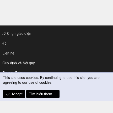
Chọn giao diện
Liên hệ
Quy định và Nội quy
Privacy Policy
This site uses cookies. By continuing to use this site, you are
agreeing to our use of cookies.
Trợ giúp
R
Accept
Tìm hiểu thêm.…
S
S