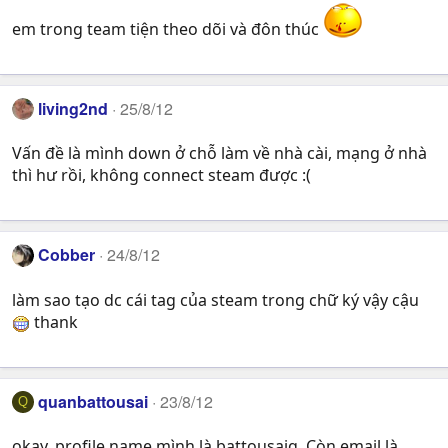
em trong team tiện theo dõi và đôn thúc
living2nd
25/8/12
Vấn đề là mình down ở chỗ làm về nhà cài, mạng ở nhà
thì hư rồi, không connect steam được :(
Cobber
24/8/12
làm sao tạo dc cái tag của steam trong chữ ký vậy cậu
thank
quanbattousai
23/8/12
Q
okay. profile name mình là battousaiq. Còn email là