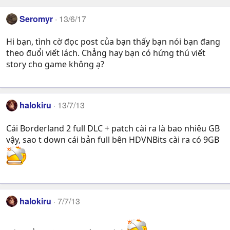
Seromyr
13/6/17
Hi bạn, tình cờ đọc post của bạn thấy bạn nói bạn đang
theo đuổi viết lách. Chẳng hay bạn có hứng thú viết
story cho game không ạ?
halokiru
13/7/13
Cái Borderland 2 full DLC + patch cài ra là bao nhiêu GB
vậy, sao t down cái bản full bên HDVNBits cài ra có 9GB
halokiru
7/7/13