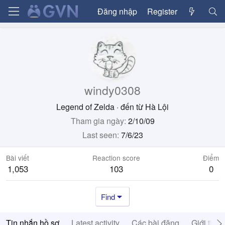
Đăng nhập
Register
windy0308
Legend of Zelda
·
đến từ
Hà Lội
Tham gia ngày
2/10/09
Last seen
7/6/23
Bài viết
Reaction score
Điểm
1,053
103
0
Find
Tin nhắn hồ sơ
Latest activity
Các bài đăng
Giới thiệ