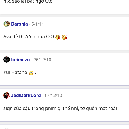
hix, sao lại bất ngờ O.o
Darshia
5/1/11
Ava dễ thương quá O.O
torimazu
25/12/10
Yui Hatano
.
JediDarkLord
17/12/10
sign của cậu trong phim gi thế nhỉ, tớ quên mất roài