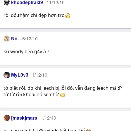
khoadeptrai39
11/12/10
rồi đó,thậm chí đẹp hơn trc
Nô.
5/12/10
ku windy bên g4v à ?
MyL0v3
1/12/10
tớ biết rồi, do khi leech bị lỗi đó, vẫn đang leech mà :P
từ từ rồi khoai nó sẽ nhừ
[mask]mars
1/12/10
hi , sao mình lại đc windy kết bạn thế