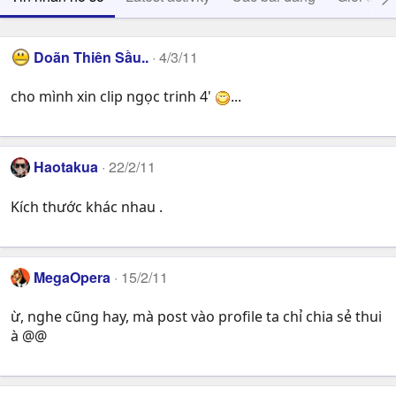
Doãn Thiên Sầu..
4/3/11
cho mình xin clip ngọc trinh 4'
...
Haotakua
22/2/11
Kích thước khác nhau .
MegaOpera
15/2/11
ừ, nghe cũng hay, mà post vào profile ta chỉ chia sẻ thui
à @@