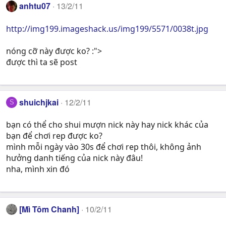
anhtu07
13/2/11
http://img199.imageshack.us/img199/5571/0038t.jpg
nóng cỡ này được ko? :">
được thì ta sẽ post
shuichjkai
12/2/11
S
bạn có thể cho shui mượn nick này hay nick khác của
bạn để chơi rep được ko?
mình mỗi ngày vào 30s để chơi rep thôi, không ảnh
hưởng danh tiếng của nick này đâu!
nha, mình xin đó
[Mì Tôm Chanh]
10/2/11