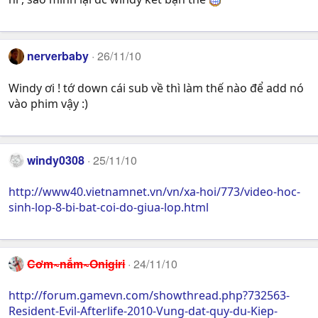
nerverbaby
26/11/10
Windy ơi ! tớ down cái sub về thì làm thế nào để add nó
vào phim vậy :)
windy0308
25/11/10
http://www40.vietnamnet.vn/vn/xa-hoi/773/video-hoc-
sinh-lop-8-bi-bat-coi-do-giua-lop.html
Cơm~nắm~Onigiri
24/11/10
http://forum.gamevn.com/showthread.php?732563-
Resident-Evil-Afterlife-2010-Vung-dat-quy-du-Kiep-