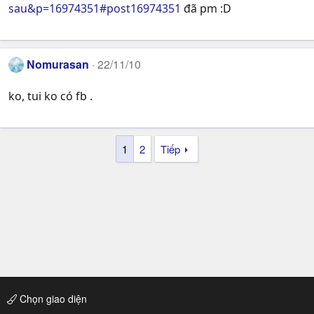
sau&p=16974351#post16974351
đã pm :D
Nomurasan
22/11/10
ko, tui ko có fb .
1
2
Tiếp
Chọn giao diện