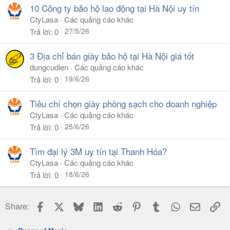
10 Công ty bảo hộ lao động tại Hà Nội uy tín
CtyLasa
Các quảng cáo khác
27/5/26
Trả lời
0
3 Địa chỉ bán giày bảo hộ tại Hà Nội giá tốt
dungcudien
Các quảng cáo khác
19/6/26
Trả lời
0
Tiêu chí chọn giày phòng sạch cho doanh nghiệp
CtyLasa
Các quảng cáo khác
25/6/26
Trả lời
0
Tìm đại lý 3M uy tín tại Thanh Hóa?
CtyLasa
Các quảng cáo khác
18/6/26
Trả lời
0
Facebook
X
Bluesky
LinkedIn
Reddit
Pinterest
Tumblr
WhatsApp
Email
Li
Share: