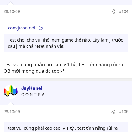
26/10/09
#104
convjtcon nói:
Test chơi cho vui thôi xem game thế nào. Cày làm j trước
sau j mà chả reset nhân vật
test vui cũng phải cao cao lv 1 tý , test tính năng rùi ra
OB mới mong đua dc top:-*
JayKanel
C O N T R A
26/10/09
#105
test vui cũng phải cao cao lv 1 tý , test tính năng rùi ra