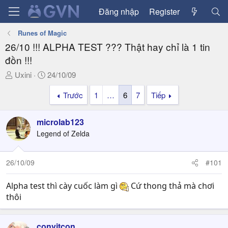
Đăng nhập
Register
Runes of Magic
26/10 !!! ALPHA TEST ??? Thật hay chỉ là 1 tin
đồn !!!
T
N
Uxini
24/10/09
h
g
Trước
1
…
6
7
Tiếp
r
à
e
y
a
g
microlab123
d
ử
Legend of Zelda
s
i
t
a
26/10/09
#101
r
t
Alpha test thì cày cuốc làm gì
Cứ thong thả mà chơi
e
thôi
r
convjtcon