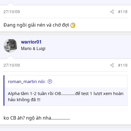
27/10/09
#118
Đang ngồi giải nén và chờ đợi
warrior01
Mario & Luigi
27/10/09
#119
roman_martin nói:
Alpha tầm 1-2 tuần rồi OB............để test 1 lượt xem hoàn
hảo không đã !!!
ko CB àh? ngộ àh nha................