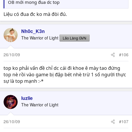
OB mới mong đua dc top
Liệu có đua đc ko mà đòi đú.
Nh0c_K3n
The Warrior of Light
Lão Làng GVN
26/10/09
#106
top ko phải vấn đề chỉ dc cái đi khoe ê mày tao đứng
top nè rồi vào game bị đập bét nhè trừ 1 số người thực
sự là top mạnh :-*
luzlie
The Warrior of Light
26/10/09
#107