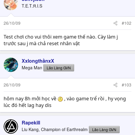
T.E.T.Я.I.S
26/10/09
#102
Test chơi cho vui thôi xem game thế nào. Cày làm j
trước sau j mà chả reset nhân vật
XxlongthầnxX
Mega Man
Lão Làng GVN
26/10/09
#103
hôm nay 8h mởi học về
, vào game trể rồi , hy vọng
lúc đó hết lag hay dis
Rapekill
Liu Kang, Champion of Earthrealm
Lão Làng GVN