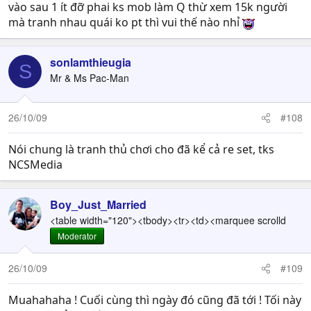
vào sau 1 ít đỡ phai ks mob làm Q thừ xem 15k người
mà tranh nhau quái ko pt thì vui thế nào nhỉ
sonlamthieugia
S
Mr & Ms Pac-Man
26/10/09
#108
Nói chung là tranh thủ chơi cho đã kể cả re set, tks
NCSMedia
Boy_Just_Married
<table width="120"><tbody><tr><td><marquee scrolld
Moderator
26/10/09
#109
Muahahaha ! Cuối cùng thì ngày đó cũng đã tới ! Tối này