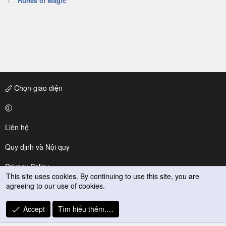
Runes of Magic
Chọn giao diện
Liên hệ
Quy định và Nội quy
Privacy Policy
This site uses cookies. By continuing to use this site, you are
agreeing to our use of cookies.
Trợ giúp
R
Accept
Tìm hiểu thêm.…
S