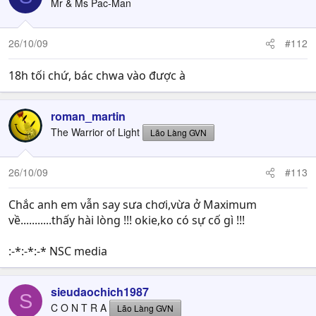
Mr & Ms Pac-Man
26/10/09
#112
18h tối chứ, bác chwa vào được à
roman_martin
The Warrior of Light
Lão Làng GVN
26/10/09
#113
Chắc anh em vẫn say sưa chơi,vừa ở Maximum
về...........thấy hài lòng !!! okie,ko có sự cố gì !!!
:-*:-*:-* NSC media
sieudaochich1987
S
C O N T R A
Lão Làng GVN