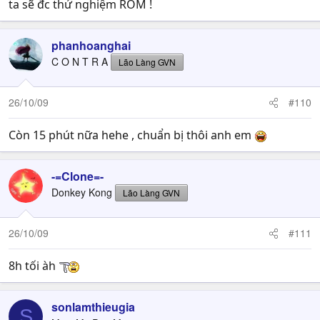
ta sẽ đc thử nghiệm ROM !
phanhoanghai
C O N T R A
Lão Làng GVN
26/10/09
#110
Còn 15 phút nữa hehe , chuẩn bị thôi anh em
-=Clone=-
Donkey Kong
Lão Làng GVN
26/10/09
#111
8h tối àh
sonlamthieugia
S