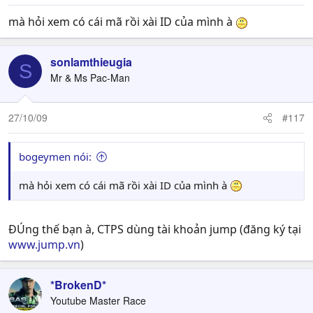
mà hỏi xem có cái mã rồi xài ID của mình à
sonlamthieugia
S
Mr & Ms Pac-Man
27/10/09
#117
bogeymen nói:
mà hỏi xem có cái mã rồi xài ID của mình à
ĐÚng thế bạn à, CTPS dùng tài khoản jump (đăng ký tại
www.jump.vn
)
*BrokenD*
Youtube Master Race