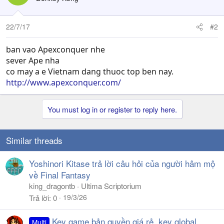
22/7/17
#2
ban vao Apexconquer nhe
sever Ape nha
co may a e Vietnam dang thuoc top ben nay.
http://www.apexconquer.com/
You must log in or register to reply here.
Similar threads
Yoshinori Kitase trả lời câu hỏi của người hâm mộ
về Final Fantasy
king_dragontb
Ultima Scriptorium
19/3/26
Trả lời
0
Key game bản quyền giá rẻ, key global
Multi