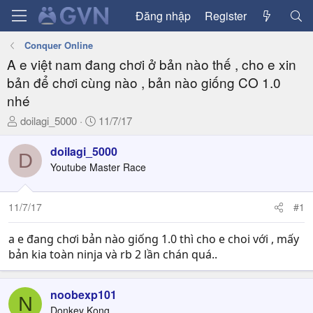
Đăng nhập
Register
Conquer Online
A e việt nam đang chơi ở bản nào thế , cho e xin
bản để chơi cùng nào , bản nào giống CO 1.0
nhé
T
N
doilagi_5000
11/7/17
h
g
r
à
doilagi_5000
D
e
y
Youtube Master Race
a
g
d
ử
11/7/17
#1
s
i
t
a
a e đang chơi bản nào giống 1.0 thì cho e choi với , mấy
r
bản kia toàn ninja và rb 2 lần chán quá..
t
e
noobexp101
r
N
Donkey Kong