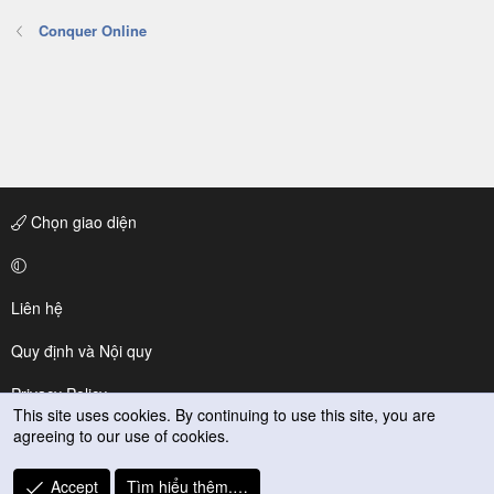
Conquer Online
Chọn giao diện
Liên hệ
Quy định và Nội quy
Privacy Policy
This site uses cookies. By continuing to use this site, you are
agreeing to our use of cookies.
Trợ giúp
R
Accept
Tìm hiểu thêm.…