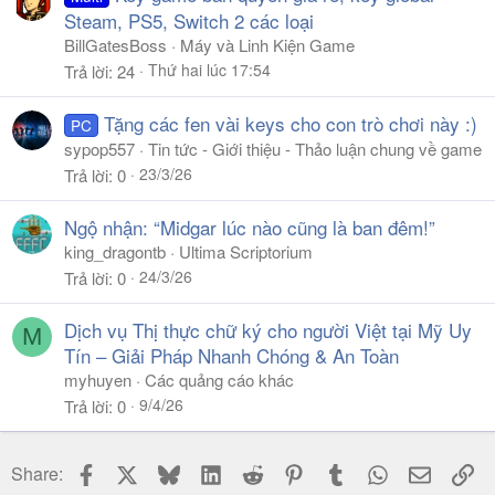
Steam, PS5, Switch 2 các loại
BillGatesBoss
Máy và Linh Kiện Game
Thứ hai lúc 17:54
Trả lời
24
Tặng các fen vài keys cho con trò chơi này :)
PC
sypop557
Tin tức - Giới thiệu - Thảo luận chung về game
23/3/26
Trả lời
0
Ngộ nhận: “Midgar lúc nào cũng là ban đêm!”
king_dragontb
Ultima Scriptorium
24/3/26
Trả lời
0
Dịch vụ Thị thực chữ ký cho người Việt tại Mỹ Uy
M
Tín – Giải Pháp Nhanh Chóng & An Toàn
myhuyen
Các quảng cáo khác
9/4/26
Trả lời
0
Facebook
X
Bluesky
LinkedIn
Reddit
Pinterest
Tumblr
WhatsApp
Email
Li
Share: