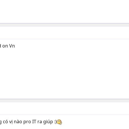
d on Vn
có vị nào pro IT ra giúp :)