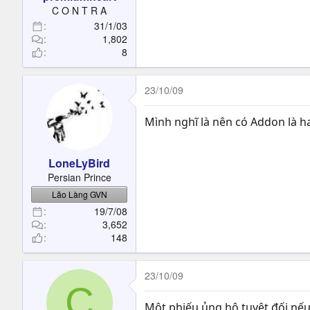
t
C O N T R A
e
31/1/03
r
1,802
8
23/10/09
Mình nghĩ là nên có Addon là
LoneLyBird
Persian Prince
Lão Làng GVN
19/7/08
3,652
148
23/10/09
C
Một phiếu ủng hộ tuyệt đối nếu 