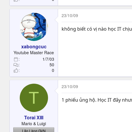
23/10/09
không biết có vị nào học IT chịu
xabongcuc
Youtube Master Race
1/7/03
50
0
23/10/09
T
1 phiếu ủng hộ. Học IT đây như
Torai XIII
Mario & Luigi
Lão Làng GVN