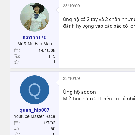
23/10/09
ủng hộ cả 2 tay và 2 chân nhưng
đành hy vọng vào các bác có lòn
haxinh170
Mr & Ms Pac-Man
14/10/08
119
1
23/10/09
Q
Ủng hộ addon
Mới học năm 2 IT nên ko có nhiề
quan_hip007
Youtube Master Race
1/7/03
50
0