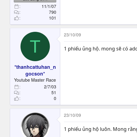
11/1/07
790
101
23/10/09
T
1 phiếu ủng hộ. mong sẽ có ad
*thanhcattuhan_n
gocson*
Youtube Master Race
2/7/03
51
0
23/10/09
1 phiếu ủng hộ luôn. Mong rằng 