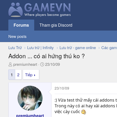
Forums
Tham gia Discord
New posts
Lưu Trữ
Lưu trữ | Infinity
Lưu trữ - game online
Các gam
Addon ... có ai hứng thú ko ?
T
N
premiumheart
23/10/09
h
g
1
2
Tiếp
r
à
e
y
a
g
23/10/09
d
ử
s
i
:) Vừa test thử mấy cái addons 
t
Trong này có ai hay xài addons 
a
việc cày cuốc
r
premiumheart