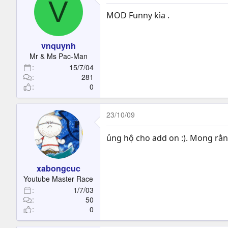
V
MOD Funny kìa .
vnquynh
Mr & Ms Pac-Man
15/7/04
281
0
23/10/09
ủng hộ cho add on :). Mong rằ
xabongcuc
Youtube Master Race
1/7/03
50
0