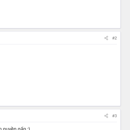
#2
#3
n quyền gấp :)