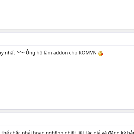
 hay nhất ^^~ Ủng hộ làm addon cho ROMVN
thế chắc phải hoan nghênh nhiệt liệt tác giả và đăng ký bả