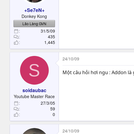
+Se7eN+
Donkey Kong
Lão Làng GVN
31/5/09
435
1,445
24/10/09
S
Một câu hỏi hơi ngu : Addon là g
soidaubac
Youtube Master Race
27/3/05
59
0
24/10/09