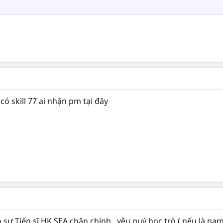
ó skill 77 ai nhận pm tại đây
sư Tiến sĩ HK SEA chân chính , yêu quý học trò ( nếu là nam thì