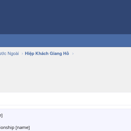
ớc Ngoài
Hiệp Khách Giang Hồ
e]
tionship [name]