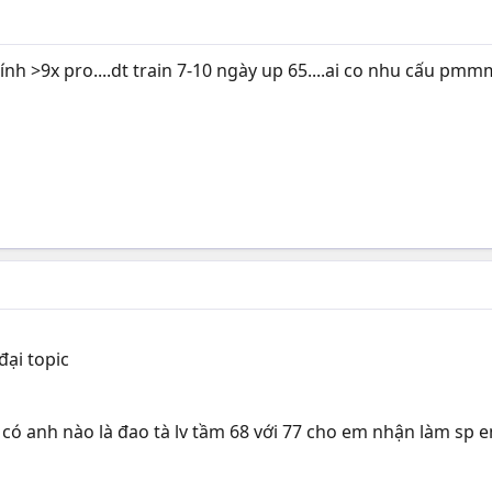
ính >9x pro....dt train 7-10 ngày up 65....ai co nhu cấu pmm
đại topic
, có anh nào là đao tà lv tầm 68 với 77 cho em nhận làm sp e