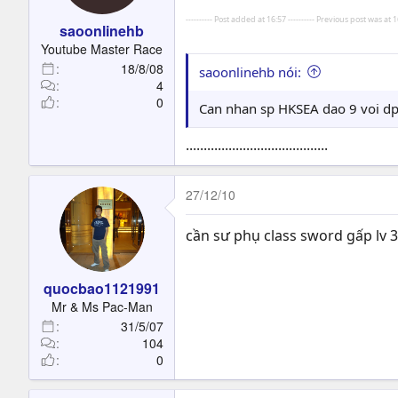
---------- Post added at 16:57 ---------- Previous post was at 16
saoonlinehb
Youtube Master Race
18/8/08
saoonlinehb nói:
4
0
Can nhan sp HKSEA dao 9 voi d
........................................
27/12/10
cần sư phụ class sword gấp lv 3
quocbao1121991
Mr & Ms Pac-Man
31/5/07
104
0