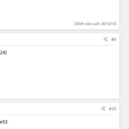
Chỉnh sửa cuối:
20/12/10
#9
/24)
#10
xe93