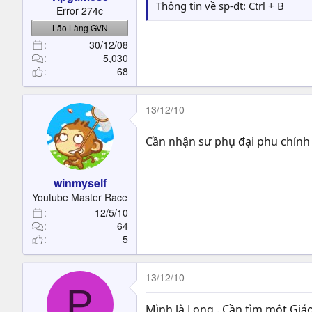
t
Thông tin về sp-đt: Ctrl + B
Error 274c
e
Lão Làng GVN
r
30/12/08
5,030
68
13/12/10
Cần nhận sư phụ đại phu chính c
winmyself
Youtube Master Race
12/5/10
64
5
13/12/10
P
Mình là Long . Cần tìm một Giáo 