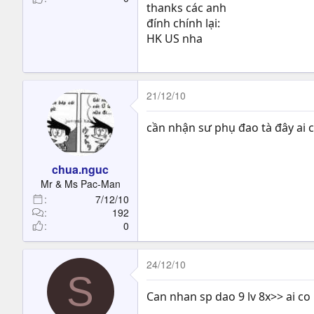
thanks các anh
đính chính lại:
HK US nha
21/12/10
cần nhận sư phụ đao tà đây ai 
chua.nguc
Mr & Ms Pac-Man
7/12/10
192
0
24/12/10
S
Can nhan sp dao 9 lv 8x>> ai 