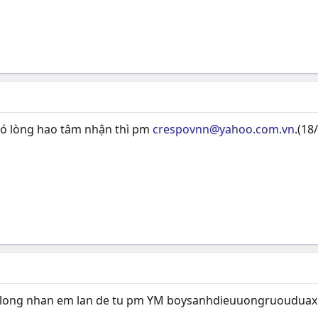
có lòng hao tâm nhận thì pm
crespovnn@yahoo.com.vn
.(18
co long nhan em lan de tu pm YM boysanhdieuuongruoudua