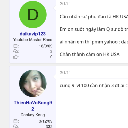
2/1/11
D
Cần nhận sư phụ đao tà HK USA c
Em on suốt ngày làm Q sư đồ t
daikavip123
Youtube Master Race
ai nhận em thì pmm yahoo : d
18/9/09
3
Chân thành cảm ơn HK USA
0
2/1/11
cung 9 lvl 100 cần nhận 3 đt a
ThienHaVoSong9
2
Donkey Kong
3/12/09
332