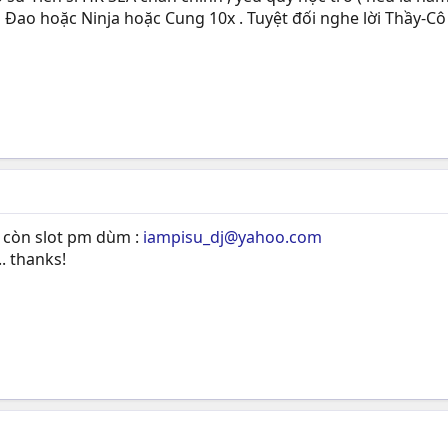
h Đao hoặc Ninja hoặc Cung 10x . Tuyệt đối nghe lời Thầy-Cô
i còn slot pm dùm :
iampisu_dj@yahoo.com
.. thanks!