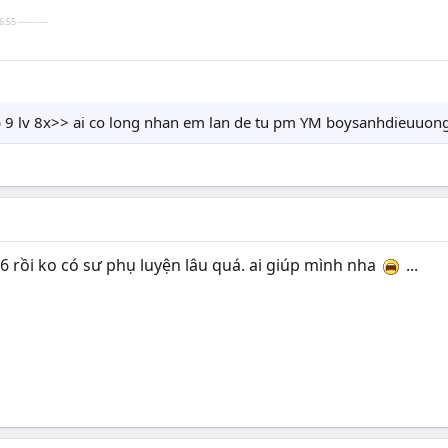
:55 ----------
p 9 lv 8x>> ai co long nhan em lan de tu pm YM boysanhdieuuo
6 rồi ko có sư phụ luyện lâu quá. ai giúp mình nha
...