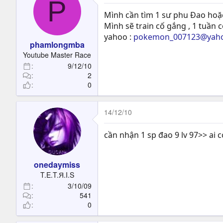
P
Mình cần tìm 1 sư phu Đao hoặc
Mình sẽ train cố gắng , 1 tuần 
yahoo :
pokemon_007123@yah
phamlongmba
Youtube Master Race
9/12/10
2
0
14/12/10
cần nhận 1 sp đao 9 lv 97>> a
onedaymiss
T.E.T.Я.I.S
3/10/09
541
0