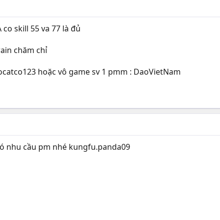
o skill 55 va 77 là đủ
rain chăm chỉ
aocatco123 hoặc vô game sv 1 pmm : DaoVietNam
i có nhu cầu pm nhé kungfu.panda09