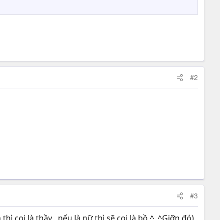
#2
#3
 coi là thầy , nếu là nữ thì sẽ coi là bồ ^_^Giỡn đó)