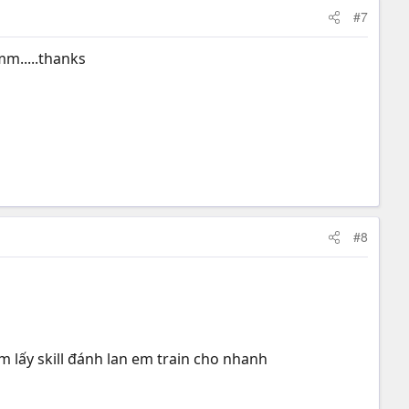
#7
mm.....thanks
#8
m lấy skill đánh lan em train cho nhanh