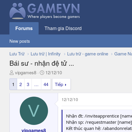
Forums
Tham gia Discord
New posts
Lưu Trữ
Lưu trữ | Infinity
Lưu trữ - game online
Game Nư
Bái sư - nhận đệ tử ...
T
N
vipgames8
12/12/10
h
g
1
2
3
…
44
Tiếp
r
à
e
y
a
g
12/12/10
d
ử
V
s
i
t
Nhận đt: /inviteapprentice [nam
a
Nhận sp: /requestmaster [name]
r
Kết thúc quan hệ: /abandonrela
vipgames8