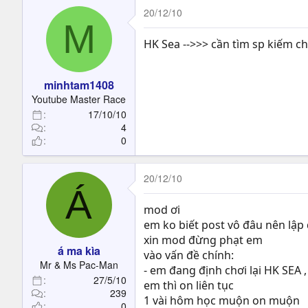
20/12/10
M
HK Sea -->>> cần tìm sp kiếm ch
minhtam1408
Youtube Master Race
17/10/10
4
0
20/12/10
Á
mod ơi
em ko biết post vô đâu nên lập 
xin mod đừng phạt em
á ma kìa
vào vấn đề chính:
Mr & Ms Pac-Man
- em đang định chơi lại HK SEA 
27/5/10
em thì on liên tục
239
1 vài hôm học muộn on muộn
0