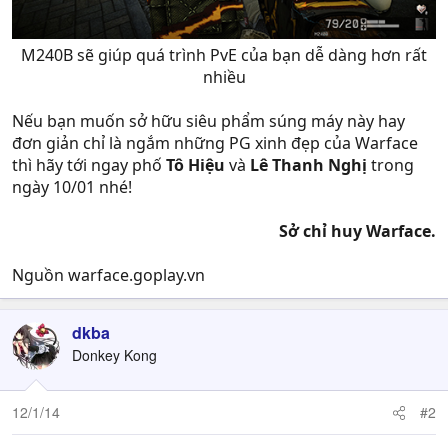
M240B sẽ giúp quá trình PvE của bạn dễ dàng hơn rất
nhiều​
Nếu bạn muốn sở hữu siêu phẩm súng máy này hay
đơn giản chỉ là ngắm những PG xinh đẹp của Warface
thì hãy tới ngay phố
Tô Hiệu
và
Lê Thanh Nghị
trong
ngày 10/01 nhé!
Sở chỉ huy Warface.
Nguồn warface.goplay.vn
dkba
Donkey Kong
12/1/14
#2