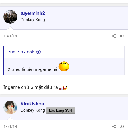
tuyetminh2
Donkey Kong
13/1/14
#7
2081987 nói:
2 triệu là tiền in-game hả
Ingame chứ $ mặt đâu ra
Kirakishou
Donkey Kong
Lão Làng GVN
14/1/14
#8