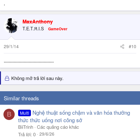
.
MaxAnthony
T.E.T.Я.I.S
GameOver
29/1/14
#10
........................................
Không mở trả lời sau này.
Similar threads
Nghệ thuật sống chậm và văn hóa thưởng
Multi
B
thức thức uống nơi công sở
BiiTrinh
Các quảng cáo khác
29/6/26
Trả lời
0