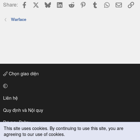
Facebook
X
Bluesky
LinkedIn
Reddit
Pinterest
Tumblr
WhatsApp
Email
Li
Share:
Warface
Chọn giao diện
Liên hệ
Quy định và Nội quy
Privacy Policy
This site uses cookies. By continuing to use this site, you are
agreeing to our use of cookies.
Trợ giúp