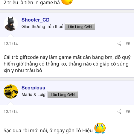
2 triệu là tiền in-game hả
Shooter_CD
Gian thương trốn thuế
Lão Làng GVN
13/1/14
#5
Cái trò giftcode này làm game mất cân bằng bm, đồ quý
hiếm giờ thằng có thằng ko, thằng nào có giáp có súng
xịn y như trâu bò
Scorpious
Mario & Luigi
Lão Làng GVN
13/1/14
#6
Sặc qua rồi mới nói, ở ngay gần Tô Hiệu