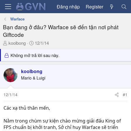
Đăng nhập
Register
Warface
Bạn đang ở đâu? Warface sẽ đến tận nơi phát
Giftcode
T
N
koolbong
12/1/14
h
g
r
à
Không mở trả lời sau này.
e
y
a
g
koolbong
d
ử
Mario & Luigi
s
i
t
a
12/1/14
#1
r
t
Các xạ thủ thân mến,
e
r
Nằm trong chùm sự kiện chào mừng giải đấu King of
FPS chuẩn bị khởi tranh, Sở chỉ huy Warface sẽ triển