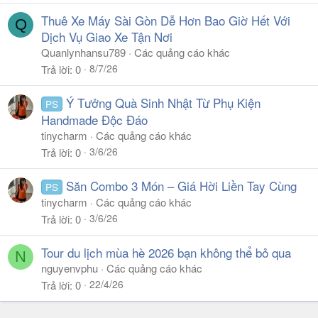
Thuê Xe Máy Sài Gòn Dễ Hơn Bao Giờ Hết Với
Q
Dịch Vụ Giao Xe Tận Nơi
Quanlynhansu789
Các quảng cáo khác
8/7/26
Trả lời
0
Ý Tưởng Quà Sinh Nhật Từ Phụ Kiện
PS
Handmade Độc Đáo
tinycharm
Các quảng cáo khác
3/6/26
Trả lời
0
Săn Combo 3 Món – Giá Hời Liền Tay Cùng
PS
tinycharm
Các quảng cáo khác
3/6/26
Trả lời
0
Tour du lịch mùa hè 2026 bạn không thể bỏ qua
N
nguyenvphu
Các quảng cáo khác
22/4/26
Trả lời
0