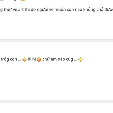
 thế? vẽ art thì do người vẽ muốn con nào khủng chả được
 trôg còn ...
hị hị
chứ em nào cũg ...