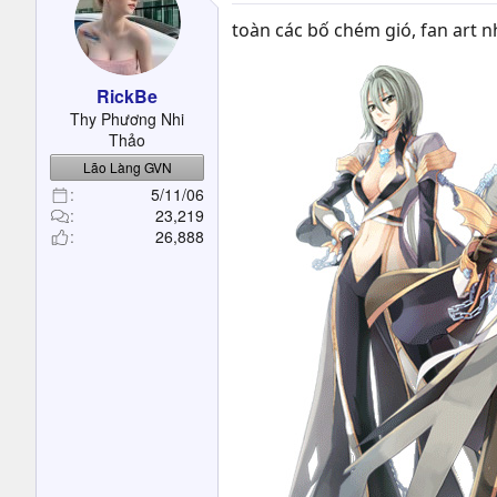
toàn các bố chém gió, fan art 
RickBe
Thy Phương Nhi
Thảo
Lão Làng GVN
5/11/06
23,219
26,888