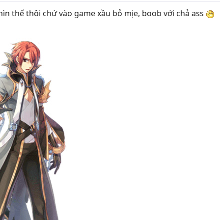
nhìn thế thôi chứ vào game xầu bỏ mịe, boob với chả ass