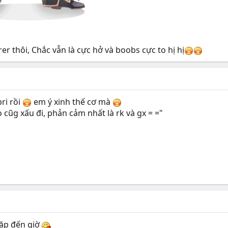
 thôi, Chắc vẫn là cực hở và boobs cực to hị hị
ri rồi
em ý xinh thế cơ mà
cũg xấu đi, phản cảm nhất là rk và gx = ="
gặp đến giờ