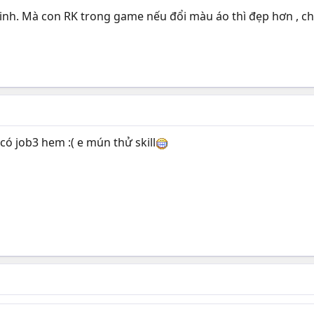
nh. Mà con RK trong game nếu đổi màu áo thì đẹp hơn , chứ 
có job3 hem :( e mún thử skill