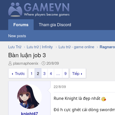
Forums
Tham gia Discord
New posts
Lưu Trữ
Lưu trữ | Infinity
Lưu trữ - game online
Ragnaro
Bàn luận job 3
T
N
plasmaphoenix
20/8/09
h
g
Trước
1
2
3
4
…
9
Tiếp
r
à
e
y
a
g
22/8/09
d
ử
s
i
Rune Knight là đẹp nhất
t
a
Đó h cực ghét cái dòng swordma
r
knight47