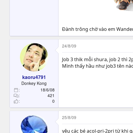
Đành trông chờ vào em Wanderer
24/8/09
Job 3 thik mỗi shura, job 2 thì 2p
Mình thấy hầu như job3 tên nào 
kaoru4791
Donkey Kong
18/6/08
421
0
25/8/09
yêu các bé acol-pri-2pri từ khi 