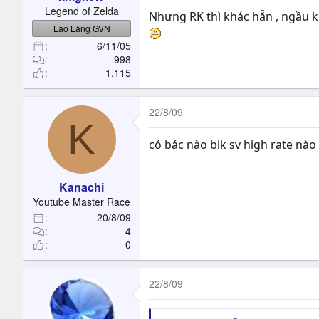
t
Legend of Zelda
Nhưng RK thì khác hẵn , ngầu ki
e
Lão Làng GVN
r
6/11/05
998
1,115
22/8/09
K
có bác nào bik sv high rate nào 
Kanachi
Youtube Master Race
20/8/09
4
0
22/8/09