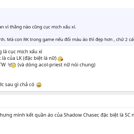
n vì thằng nào cũng cục mịch xấu xí.
nh. Mà con RK trong game nếu đổi màu áo thì đẹp hơn , chứ 2 cái
 là cục mịch xấu xí
 là của LK (đặc biệt là nữ)
FTW
(và dòng acol-priest nữ nói chung)
ớc sau gì chả có
hưng mình kết quần áo của Shadow Chaser, đặc biệt là SC 