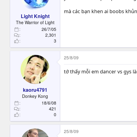
mà các bạn khen ai boobs khủng
Light Knight
The Warrior of Light
26/7/05
2,301
3
25/8/09
tớ thấy mỗi em dancer vs gys là
kaoru4791
Donkey Kong
18/6/08
421
0
25/8/09