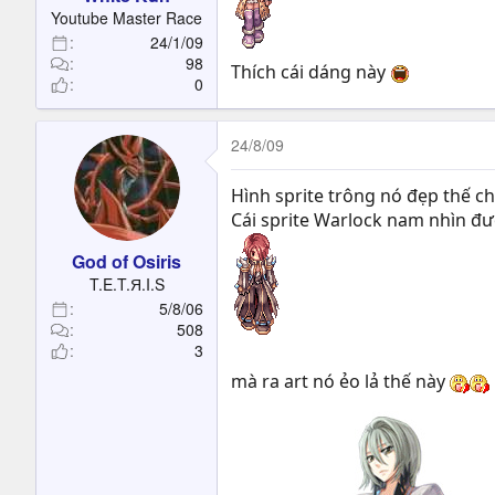
Youtube Master Race
24/1/09
98
Thích cái dáng này
0
24/8/09
Hình sprite trông nó đẹp thế ch
Cái sprite Warlock nam nhìn đư
God of Osiris
T.E.T.Я.I.S
5/8/06
508
3
mà ra art nó ẻo lả thế này