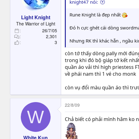
knight47 nói:
Rune Knight là đẹp nhất
Light Knight
The Warrior of Light
Đó h cực ghét cái dòng swordma
26/7/05
2,301
Nhưng RK thì khác hẵn , ngầu ki
3
còn tớ thấy dòng pally mới đúng
trong khi đó bộ giáp tớ kết nhất
quần áo vải thì high priestess 
về phái nam thì 1 vé cho monk
còn vụ đổi màu quần áo thì trư
22/8/09
W
Chả biết có phải mình hâm ko n
White Kun