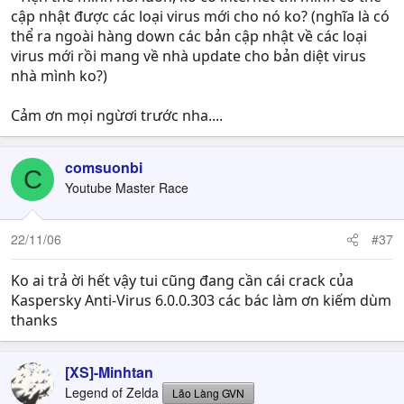
cập nhật được các loại virus mới cho nó ko? (nghĩa là có
thể ra ngoài hàng down các bản cập nhật về các loại
virus mới rồi mang về nhà update cho bản diệt virus
nhà mình ko?)
Cảm ơn mọi ngừơi trước nha....
comsuonbi
C
Youtube Master Race
22/11/06
#37
Ko ai trả ời hết vậy tui cũng đang cần cái crack của
Kaspersky Anti-Virus 6.0.0.303 các bác làm ơn kiếm dùm
thanks
[XS]-Minhtan
Legend of Zelda
Lão Làng GVN