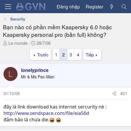
Đăng nhập
Register
Security
Bạn nào có phần mềm Kaspersky 6.0 hoặc
Kaspersky personal pro (bản full) không?
T
N
Le monde
28/7/06
h
g
Trước
1
2
3
4
Tiếp
r
à
e
y
a
g
lonelyprince
L
d
ử
Mr & Ms Pac-Man
s
i
t
a
31/10/06
#21
r
t
đây là link download kas internet sercurity nè :
e
http://www.sendspace.com/file/eia56d
r
đảm bảo là chưa die.