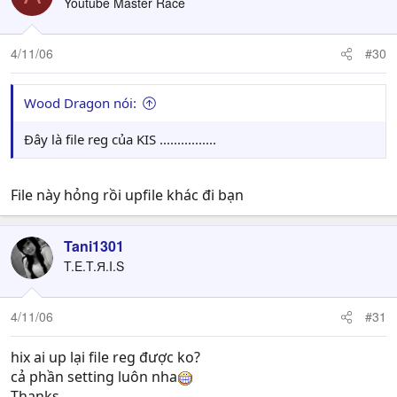
Youtube Master Race
4/11/06
#30
Wood Dragon nói:
Đây là file reg của KIS ................
File này hỏng rồi upfile khác đi bạn
Tani1301
T.E.T.Я.I.S
4/11/06
#31
hix ai up lại file reg được ko?
cả phần setting luôn nha
Thanks.