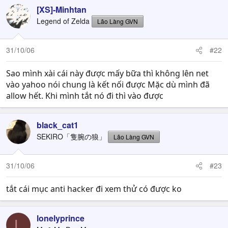
[XS]-Minhtan
Legend of Zelda
Lão Làng GVN
31/10/06
#22
Sao mình xài cái này được mấy bữa thì không lên net
vào yahoo nói chung là kết nối được Mặc dù mình đã
allow hết. Khi mình tắt nó đi thì vào được
black_cat1
SEKIRO「隻腕の狼」
Lão Làng GVN
31/10/06
#23
tắt cái mục anti hacker đi xem thử có được ko
lonelyprince
L