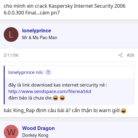
cho mình xin crack Kaspersky Internet Security 2006
6.0.0.300 Final...cám pn7
lonelyprince
L
Mr & Ms Pac-Man
2/11/06
#26
lonelyprince nói:
đây là link download kas internet sercurity nè :
http://www.sendspace.com/file/eia56d
đảm bảo là chưa die.
bác King_Rap định câu bài à? cẩn thận bị warn giờ.
Wood Dragon
W
Donkey Kong