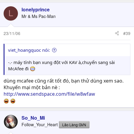
lonelyprince
L
Mr & Ms Pac-Man
23/11/06
#39
viet_hoangquoc nói:
-.- máy tính bạn xung đột với KAV à,chuyển sang sài
McAfee đi
dùng mcafee cũng rất tốt đó, bạn thử dùng xem sao.
Khuyến mại một bản nè :
http://www.sendspace.com/file/w8wfaw
So_No_Mi
Follow_Your_Heart
Lão Làng GVN