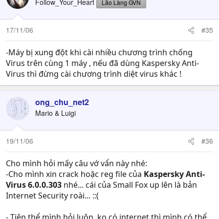
Follow_Your_Heart
Lão Làng GVN
17/11/06
#35
-Máy bị xung đột khi cài nhiều chương trình chống
Virus trên cùng 1 máy , nếu đã dùng Kaspersky Anti-
Virus thì đừng cài chương trình diệt virus khác !
ong_chu_net2
Mario & Luigi
19/11/06
#36
Cho mình hỏi mấy câu vớ vẩn này nhé:
-Cho mình xin crack hoặc reg file của
Kaspersky Anti-
Virus 6.0.0.303
nhé... cái của Small Fox up lên là bản
Internet Security roài... ::(
- Tiện thể mình hỏi luôn, ko có internet thì mình có thể