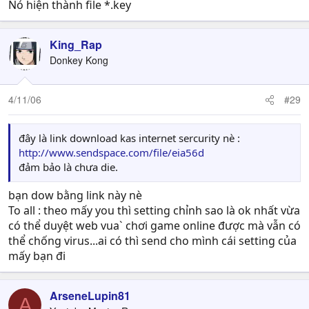
Nó hiện thành file *.key
King_Rap
Donkey Kong
4/11/06
#29
đây là link download kas internet sercurity nè :
http://www.sendspace.com/file/eia56d
đảm bảo là chưa die.
bạn dow bằng link này nè
To all : theo mấy you thì setting chỉnh sao là ok nhất vừa
có thể duyệt web vua` chơi game online được mà vẫn có
thể chống virus...ai có thì send cho mình cái setting của
mấy bạn đi
ArseneLupin81
A