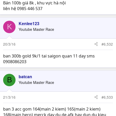
Bán 100b giá 8k , khu vực hà nội
liên hệ 0985 446 537
Kenlee123
K
Youtube Master Race
20/3/16
#6,532
ban 300b gold 9k/1 tai saigon quan 11 day sms
0908086203
batcan
B
Youtube Master Race
21/3/16
#6,533
ban 3 acc gom 164(main 2 kiem) 165(main 2 kiem)
168(main hero) merck day du de afk hay dun du kieu