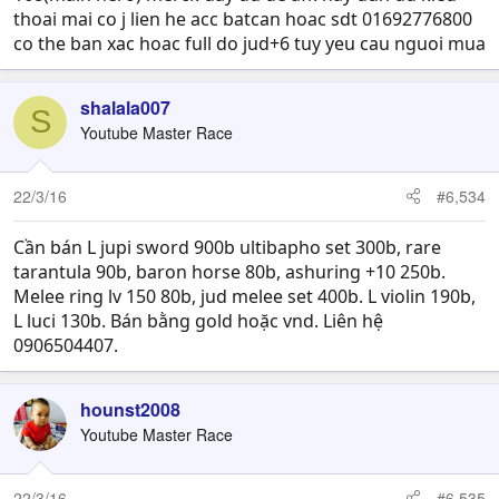
thoai mai co j lien he acc batcan hoac sdt 01692776800
co the ban xac hoac full do jud+6 tuy yeu cau nguoi mua
shalala007
S
Youtube Master Race
22/3/16
#6,534
Cần bán L jupi sword 900b ultibapho set 300b, rare
tarantula 90b, baron horse 80b, ashuring +10 250b.
Melee ring lv 150 80b, jud melee set 400b. L violin 190b,
L luci 130b. Bán bằng gold hoặc vnd. Liên hệ
0906504407.
hounst2008
Youtube Master Race
22/3/16
#6,535