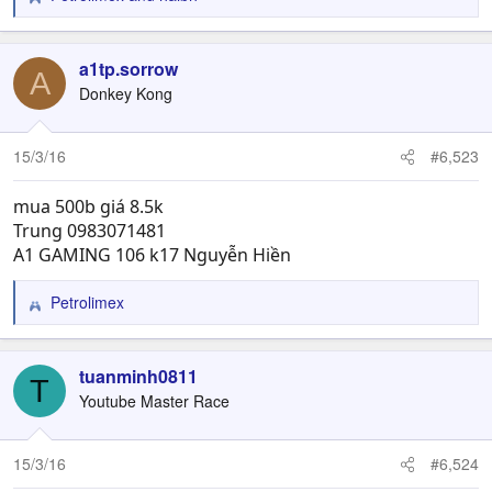
R
e
a
c
a1tp.sorrow
A
t
Donkey Kong
i
o
n
15/3/16
#6,523
s
:
mua 500b giá 8.5k
Trung 0983071481
A1 GAMING 106 k17 Nguyễn Hiền
Petrolimex
R
e
a
c
tuanminh0811
T
t
Youtube Master Race
i
o
n
15/3/16
#6,524
s