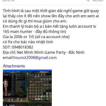
Tình hình là sau một thời gian dài nghỉ game giờ quay
lại thấy còn ít đồ nên show lên đây cho anh em xem ai
có dùng đc gì thì mua giùm cho em.
Em thanh lý toàn bộ ạ ( bán hết tặng luôn account lv
165 main hunter - đầy đủ thông tin)
Gia la 200b or 1t5 (all ca account nhe)
có fix cho bác nào nhiệt tình
SDT: 0948018382
Địa chỉ: Net Minh Minh Game Party - Bắc Ninh
email:
hounst2008@gmail.com
Attachments
1.JPG