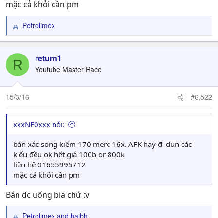
mặc cả khỏi cần pm
Petrolimex
R
e
a
c
return1
R
t
Youtube Master Race
i
o
n
15/3/16
#6,522
s
:
xxxNE0xxx nói:
bán xác song kiếm 170 merc 16x. AFK hay đi dun các
kiểu đều ok hết giá 100b or 800k
liên hệ 01655995712
mặc cả khỏi cần pm
Bán dc uống bia chứ :v
Petrolimex
and
haibh