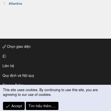
Atlantica
Chọn giao diện
Liên hệ
Quy định và Nội quy
Privacy Policy
This site uses cookies. By continuing to use this site, you are
agreeing to our use of cookies.
Trợ giúp
R
Accept
Tìm hiểu thêm.…
S