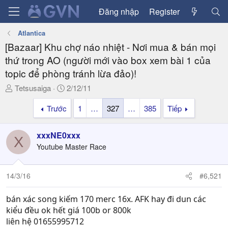
Đăng nhập
Register
Atlantica
[Bazaar] Khu chợ náo nhiệt - Nơi mua & bán mọi
thứ trong AO (người mới vào box xem bài 1 của
topic để phòng tránh lừa đảo)!
T
N
Tetsusaiga
2/12/11
h
g
Trước
1
…
327
…
385
Tiếp
r
à
e
y
a
g
xxxNE0xxx
X
d
ử
Youtube Master Race
s
i
t
a
14/3/16
#6,521
r
t
bán xác song kiếm 170 merc 16x. AFK hay đi dun các
e
kiểu đều ok hết giá 100b or 800k
r
liên hệ 01655995712