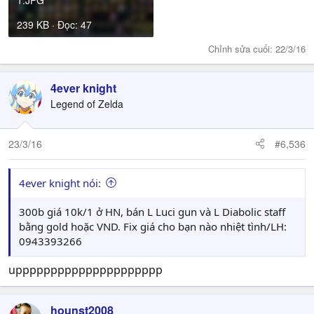
239 KB · Đọc: 47
Chỉnh sửa cuối:
22/3/16
4ever knight
Legend of Zelda
23/3/16
#6,536
4ever knight nói:
300b giá 10k/1 ở HN, bán L Luci gun và L Diabolic staff
bằng gold hoặc VND. Fix giá cho bạn nào nhiệt tình/LH:
0943393266
uppppppppppppppppppppp
hounst2008