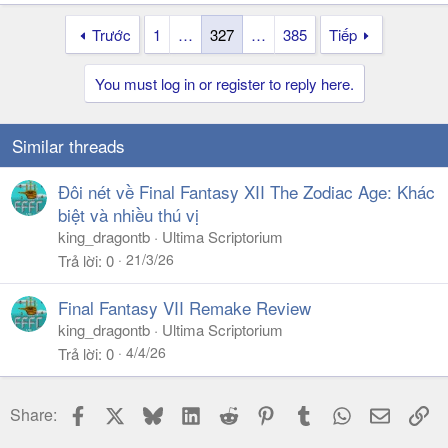
Trước
1
…
327
…
385
Tiếp
You must log in or register to reply here.
Similar threads
Đôi nét về Final Fantasy XII The Zodiac Age: Khác
biệt và nhiều thú vị
king_dragontb
Ultima Scriptorium
21/3/26
Trả lời
0
Final Fantasy VII Remake Review
king_dragontb
Ultima Scriptorium
4/4/26
Trả lời
0
Facebook
X
Bluesky
LinkedIn
Reddit
Pinterest
Tumblr
WhatsApp
Email
Li
Share: