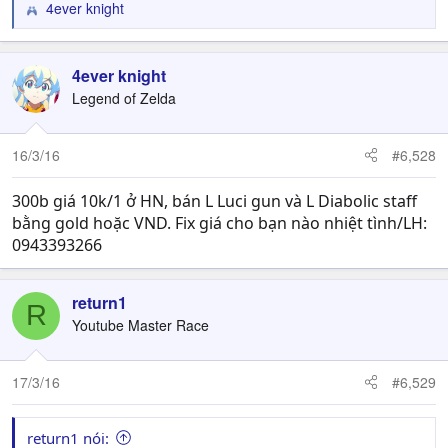
4ever knight
R
e
a
c
4ever knight
t
Legend of Zelda
i
o
n
16/3/16
#6,528
s
:
300b giá 10k/1 ở HN, bán L Luci gun và L Diabolic staff
bằng gold hoặc VND. Fix giá cho bạn nào nhiệt tình/LH:
0943393266
return1
R
Youtube Master Race
17/3/16
#6,529
return1 nói: