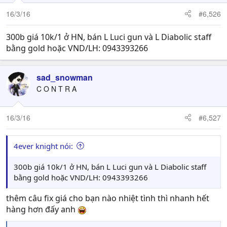
16/3/16
#6,526
300b giá 10k/1 ở HN, bán L Luci gun và L Diabolic staff
bằng gold hoặc VND/LH: 0943393266
sad_snowman
C O N T R A
16/3/16
#6,527
4ever knight nói:
300b giá 10k/1 ở HN, bán L Luci gun và L Diabolic staff
bằng gold hoặc VND/LH: 0943393266
thêm câu fix giá cho bạn nào nhiệt tình thì nhanh hết
hàng hơn đấy anh