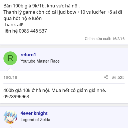
:
Bán 100b giá 9k/1b, khu vực hà nội.
Thanh lý game còn có cái jud bow +10 vs lucifer +6 ai đi
qua hốt hộ e luôn
thank all!
liên hệ 0985 446 537
Chỉnh sửa cuối:
16/3/16
return1
R
Youtube Master Race
16/3/16
#6,525
400b giá 10k ở hà nội. Mua hết có giảm giá nhé.
0978996963
4ever knight
Legend of Zelda