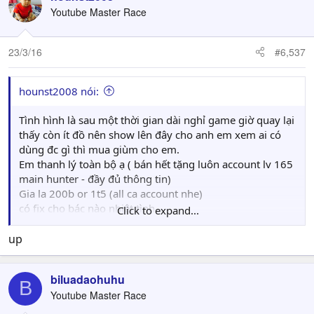
Youtube Master Race
23/3/16
#6,537
hounst2008 nói:
Tình hình là sau một thời gian dài nghỉ game giờ quay lại
thấy còn ít đồ nên show lên đây cho anh em xem ai có
dùng đc gì thì mua giùm cho em.
Em thanh lý toàn bộ ạ ( bán hết tặng luôn account lv 165
main hunter - đầy đủ thông tin)
Gia la 200b or 1t5 (all ca account nhe)
có fix cho bác nào nhiệt tình
Click to expand...
SDT: 0948018382
Địa chỉ: Net Minh Minh Game Party - Bắc Ninh
up
email:
hounst2008@gmail.com
biluadaohuhu
B
Youtube Master Race