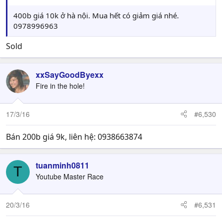
400b giá 10k ở hà nội. Mua hết có giảm giá nhé.
0978996963
Sold
xxSayGoodByexx
Fire in the hole!
17/3/16
#6,530
Bán 200b giá 9k, liên hệ: 0938663874
tuanminh0811
T
Youtube Master Race
20/3/16
#6,531