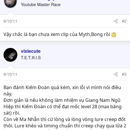
Youtube Master Race
9/10/11
#2
Vậy chắc là bạn chưa xem clip của Myth,Bong rồi
vixiecute
T.E.T.Я.I.S
9/10/11
#3
Bạn đánh Kiếm Đoàn quá kém, xin lỗi vì mình nói điều
này.
Đơn giản là nếu không làm nhiệm vụ Giang Nam Ngũ
Hiệp thì Kiếm Đoàn có thể đạt mốc level 28 (max băng
sát) rồi.
Còn về Ma Nhẫn thì cứ lòng và lòng vòng lure creep đốt
thôi. Lure khéo và timing chuẩn thì creep chạy qua lửa 2