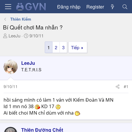
Đăng nhập
Register
Thiên Kiếm
Bí Quết chơi Ma nhẫn ?
T
N
LeeJu
9/10/11
h
g
1
2
3
Tiếp
r
à
e
y
a
g
LeeJu
d
ử
T.E.T.Я.I.S
s
i
t
a
9/10/11
#1
r
t
hồi sáng mình có làm 1 ván với Kiếm Đoàn Và MN
e
ld 1 mn nó 38
KD 17
r
Ai biết choi MN chỉ dùm với nha
Thiên Đường Çhết