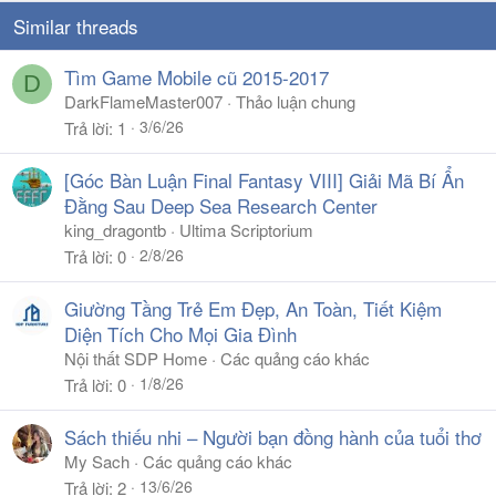
Similar threads
Tìm Game Mobile cũ 2015-2017
D
DarkFlameMaster007
Thảo luận chung
3/6/26
Trả lời
1
[Góc Bàn Luận Final Fantasy VIII] Giải Mã Bí Ẩn
Đằng Sau Deep Sea Research Center
king_dragontb
Ultima Scriptorium
2/8/26
Trả lời
0
Giường Tầng Trẻ Em Đẹp, An Toàn, Tiết Kiệm
Diện Tích Cho Mọi Gia Đình
Nội thất SDP Home
Các quảng cáo khác
1/8/26
Trả lời
0
Sách thiếu nhi – Người bạn đồng hành của tuổi thơ
My Sach
Các quảng cáo khác
13/6/26
Trả lời
2