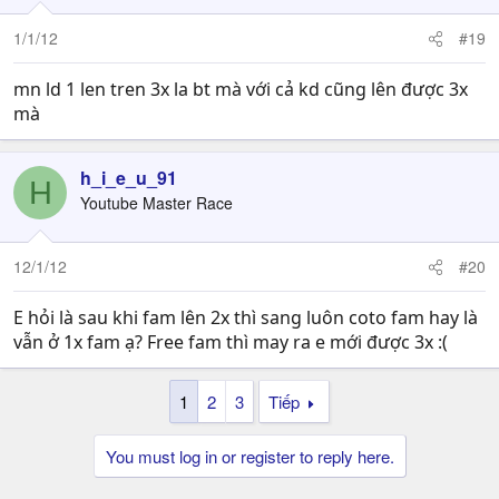
1/1/12
#19
mn ld 1 len tren 3x la bt mà với cả kd cũng lên được 3x
mà
h_i_e_u_91
H
Youtube Master Race
12/1/12
#20
E hỏi là sau khi fam lên 2x thì sang luôn coto fam hay là
vẫn ở 1x fam ạ? Free fam thì may ra e mới được 3x :(
1
2
3
Tiếp
You must log in or register to reply here.