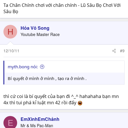
Ta Chân Chính chơi với chân chính - Lũ Sâu Bọ Chơi Với
Sâu Bọ
Hỏa Vô Song
H
Youtube Master Race
12/10/11
#9
myth.bong nói:
Bí quyết ở mình ở mình , tạo ra ở mình .
thì cứ coi là bí quyết của bạn đi ^_^ hahahaha bạn mn
4x thì tui phá kỉ luật mn 42 rồi đấy
EmXinhEmChảnh
E
Mr & Ms Pac-Man