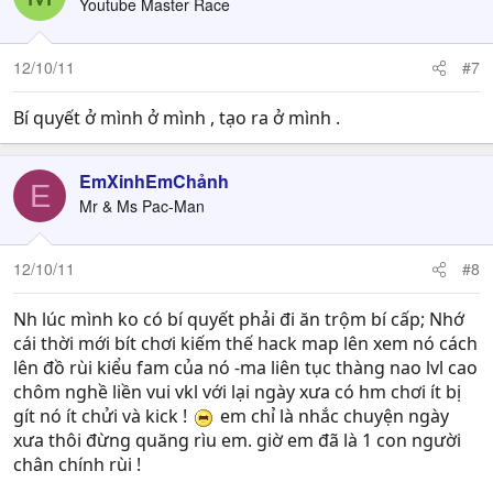
Youtube Master Race
12/10/11
#7
Bí quyết ở mình ở mình , tạo ra ở mình .
EmXinhEmChảnh
E
Mr & Ms Pac-Man
12/10/11
#8
Nh lúc mình ko có bí quyết phải đi ăn trộm bí cấp; Nhớ
cái thời mới bít chơi kiếm thế hack map lên xem nó cách
lên đồ rùi kiểu fam của nó -ma liên tục thàng nao lvl cao
chôm nghề liền vui vkl với lại ngày xưa có hm chơi ít bị
gít nó ít chửi và kick !
em chỉ là nhắc chuyện ngày
xưa thôi đừng quăng rìu em. giờ em đã là 1 con người
chân chính rùi !