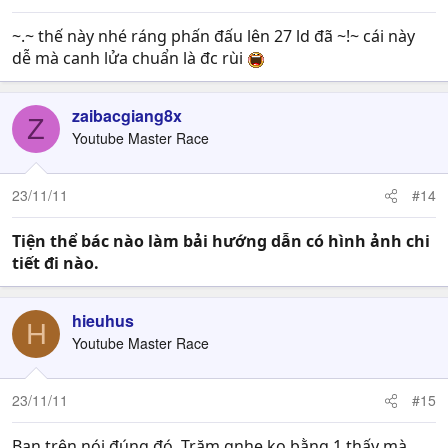
~.~ thế này nhé ráng phấn đấu lên 27 ld đã ~!~ cái này
dễ mà canh lửa chuẩn là đc rùi
zaibacgiang8x
Z
Youtube Master Race
23/11/11
#14
Tiện thể bác nào làm bải hướng dẫn có hình ảnh chi
tiết đi nào.
hieuhus
H
Youtube Master Race
23/11/11
#15
Bạn trên nói đúng đó. Trăm gnhe ko bằng 1 thấy mà.