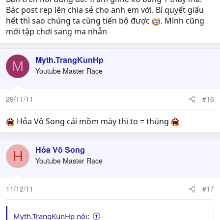
Bác post rep lên chia sẻ cho anh em với. Bí quyết giấu
hết thì sao chúng ta cùng tiến bộ được
. Mình cũng
mới tập chơi sang ma nhẫn
Myth.TrangKunHp
M
Youtube Master Race
29/11/11
#16
Hỏa Vô Song cái mồm mày thì to = thúng
Hỏa Vô Song
H
Youtube Master Race
11/12/11
#17
Myth.TrangKunHp nói: