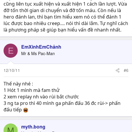
cũng liên tục xuất hiện và xuất hiện 1 cách lần lượt. Vừa
đỡ tốn thời gian di chuyển và đỡ tốn máu. Còn nếu là
hero đánh lan, thì bạn tìm hiểu xem nó có thể đánh 1
lúc được bao nhiêu creep.... nói thì dài lắm. Tự nghĩ cách
là phương pháp sẽ giúp bạn hiểu vấn đề nhanh nhất.
EmXinhEmChảnh
E
Mr & Ms Pac-Man
12/10/11
#6
Thế này nhé :
1 Hót 1 mình mà fam thử
2 xem replay nh vào rùi bắt chước
3 ng ta pro thì 40 mình ga phấn đấu 36 đc rùi-> phấn
đấu tiếp
myth.bong
M