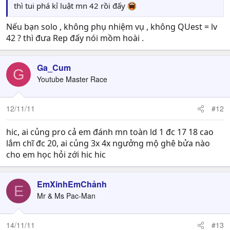
thì tui phá kỉ luật mn 42 rồi đấy
Nếu bạn solo , không phụ nhiệm vụ , không QUest = lv
42 ? thì đưa Rep đấy nói mồm hoài .
Ga_Cum
G
Youtube Master Race
12/11/11
#12
hic, ai củng pro cả em đánh mn toàn ld 1 đc 17 18 cao
lắm chĩ đc 20, ai củng 3x 4x ngưởng mộ ghê bửa nào
cho em học hỏi zới hic hic
EmXinhEmChảnh
E
Mr & Ms Pac-Man
14/11/11
#13