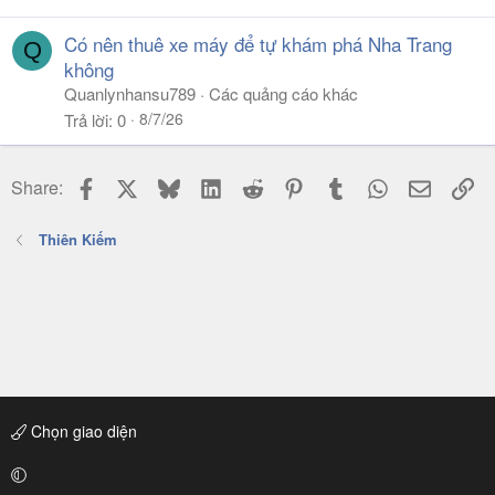
Có nên thuê xe máy để tự khám phá Nha Trang
Q
không
Quanlynhansu789
Các quảng cáo khác
8/7/26
Trả lời
0
Facebook
X
Bluesky
LinkedIn
Reddit
Pinterest
Tumblr
WhatsApp
Email
Li
Share:
Thiên Kiếm
Chọn giao diện