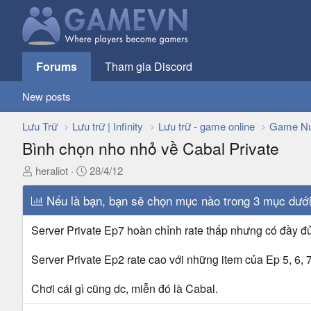
Forums
Tham gia Discord
New posts
Lưu Trữ
Lưu trữ | Infinity
Lưu trữ - game online
Game Nư
Bình chọn nho nhỏ về Cabal Private
T
N
heraliot
28/4/12
h
g
r
Nếu là bạn, bạn sẽ chọn mục nào trong 3 mục dướ
à
e
y
a
g
Server Private Ep7 hoàn chỉnh rate thấp nhưng có đầy đ
d
ử
s
i
Server Private Ep2 rate cao với những item của Ep 5, 6, 7
t
a
Chơi cái gì cũng dc, miễn đó là Cabal.
r