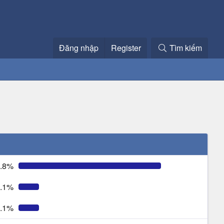
Đăng nhập
Register
Tìm kiếm
.8%
.1%
.1%