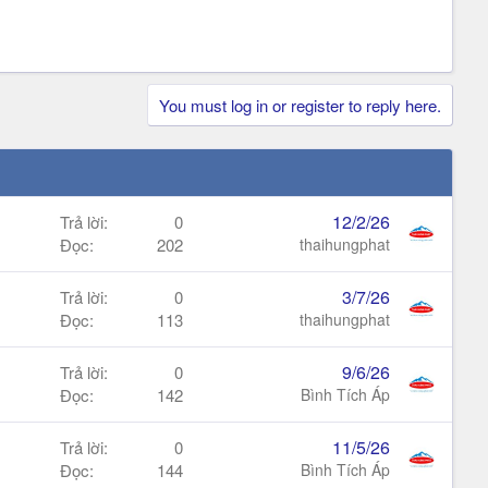
You must log in or register to reply here.
12/2/26
Trả lời
0
Đọc
202
thaihungphat
3/7/26
Trả lời
0
Đọc
113
thaihungphat
9/6/26
Trả lời
0
Đọc
142
Bình Tích Áp
11/5/26
Trả lời
0
Đọc
144
Bình Tích Áp