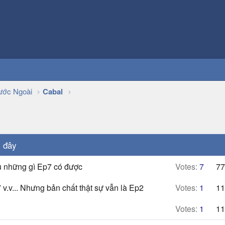
ớc Ngoài
Cabal
i đây
ủ những gì Ep7 có được
Votes:
7
77
 v.v... Nhưng bản chất thật sự vẫn là Ep2
Votes:
1
11
Votes:
1
11