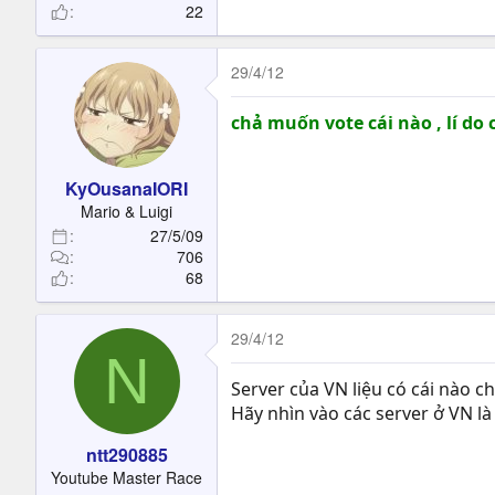
22
29/4/12
chả muốn vote cái nào , lí do 
KyOusanaIORI
Mario & Luigi
27/5/09
706
68
29/4/12
N
Server của VN liệu có cái nào c
Hãy nhìn vào các server ở VN là 
ntt290885
Youtube Master Race