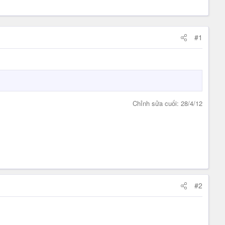
#1
Chỉnh sửa cuối:
28/4/12
#2