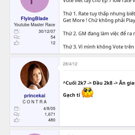
Vote viết tay cho Ep 7 low rate vì
Thứ 1. Rate tuy thấp nhưng biết 
FlyingBlade
Get More ! Chứ không phải Play
Youtube Master Race
30/12/07
Thứ 2. GM đang làm việc để ra
54
12
Thứ 3. Vì mình không Vote trên 
28/4/12
^Cuối 2k7 -> Đầu 2k8 -> Ăn g
Gạch tí
princekai
C O N T R A
4/8/05
1,671
480