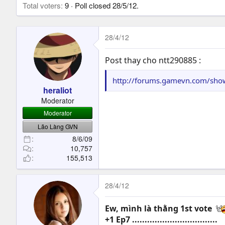
t
Total voters
9
Poll closed
28/5/12
.
e
r
28/4/12
Post thay cho ntt290885 :
http://forums.gamevn.com/sho
heraliot
Moderator
Moderator
Lão Làng GVN
8/6/09
10,757
155,513
28/4/12
Ew, mình là thằng 1st vote
+1 Ep7 ..................................