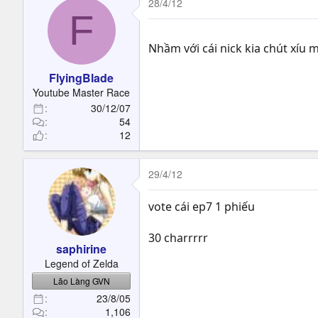
28/4/12
F
Nhầm với cái nick kia chút xíu
FlyingBlade
Youtube Master Race
30/12/07
54
12
29/4/12
vote cái ep7 1 phiếu
30 charrrrr
saphirine
Legend of Zelda
Lão Làng GVN
23/8/05
1,106