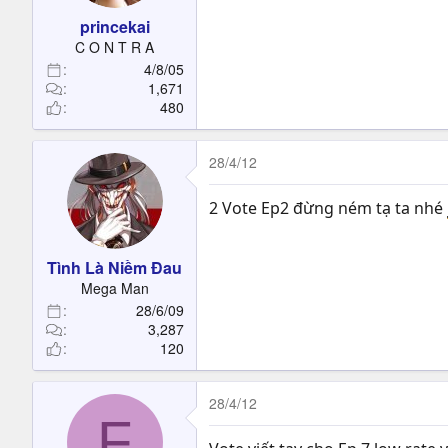
princekai
C O N T R A
4/8/05
1,671
480
28/4/12
2 Vote Ep2 đừng ném tạ ta nhé
Tình Là Niềm Đau
Mega Man
28/6/09
3,287
120
28/4/12
F