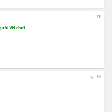
#8
người VN chơi
#9