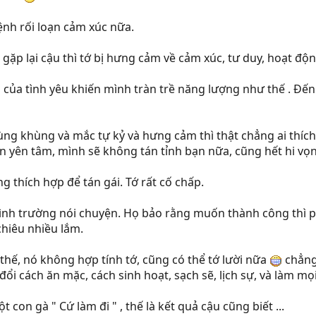
nh rối loạn cảm xúc nữa.
 gặp lại cậu thì tớ bị hưng cảm về cảm xúc, tư duy, hoạt đ
của tình yêu khiến mình tràn trề năng lượng như thế . Đến 
ng khùng và mắc tự kỷ và hưng cảm thì thật chẳng ai thích
yên tâm, mình sẽ không tán tỉnh bạn nữa, cũng hết hi vọng r
 thích hợp để tán gái. Tớ rất cố chấp.
ình trường nói chuyện. Họ bảo rằng muốn thành công thì phải
hiêu nhiều lắm.
ế, nó không hợp tính tớ, cũng có thể tớ lười nữa
chẳng 
đổi cách ăn mặc, cách sinh hoạt, sạch sẽ, lịch sự, và làm mọ
con gà " Cứ làm đi " , thế là kết quả cậu cũng biết ...