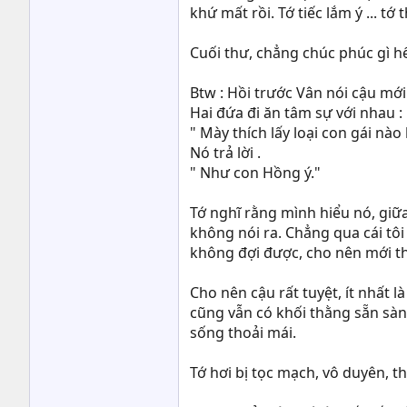
khứ mất rồi. Tớ tiếc lắm ý ... tớ
Cuối thư, chẳng chúc phúc gì hế
Btw : Hồi trước Vân nói cậu mới
Hai đứa đi ăn tâm sự với nhau :
" Mày thích lấy loại con gái nào
Nó trả lời .
" Như con Hồng ý."
Tớ nghĩ rằng mình hiểu nó, giữ
không nói ra. Chẳng qua cái tôi
không đợi được, cho nên mới t
Cho nên cậu rất tuyệt, ít nhất l
cũng vẫn có khối thằng sẵn sàng
sống thoải mái.
Tớ hơi bị tọc mạch, vô duyên, t