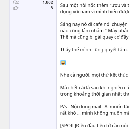
t
1,802
Sau một hồi nốc thêm rượu và t
8
e
dụng với nam vì mình hiểu được 
r
Sáng nay nó đi cafe nói chuyện .
nào cũng lảm nhảm " Mày phải b
Thế mà cũng bị gái quay cơ đấ
Thấy thế mình cũng quyết tâm. 
Nhẹ cả người, mọi thứ kết thúc 
Mà chết cái là sau khi nghiên c
trong khoảng thời gian nhất thờ
P/s : Nội dung mail . Ai muốn t
rất khó ... mình không muốn m
[SPOIL]Điều đầu tiên tớ cần nói