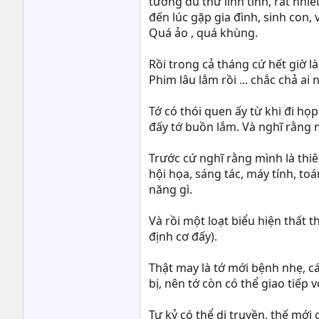
tưởng đủ thứ linh tinh, rất nhi
đến lúc gặp gia đình, sinh con, 
Quá ảo , quá khùng.
Rồi trong cả tháng cứ hết giờ l
Phim lâu lắm rồi ... chắc chả ai n
Tớ có thói quen ấy từ khi đi họ
đấy tớ buồn lắm. Và nghĩ rằng 
Trước cứ nghĩ rằng mình là thiê
hội họa, sáng tác, máy tính, to
năng gì.
Và rồi một loạt biểu hiện thất t
định cơ đấy).
Thật may là tớ mới bệnh nhẹ, c
bị, nên tớ còn có thể giao tiếp 
Tự kỷ có thể di truyền, thế mới