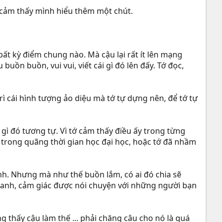
ại cảm thấy mình hiểu thêm một chút.
bất kỳ điểm chung nào. Mà cậu lại rất ít lên mạng
buồn buồn, vui vui, viết cái gì đó lên đấy. Tớ đọc,
rì cái hình tượng ảo diệu mà tớ tự dựng nên, để tớ tự
 gì đó tương tự. Vì tớ cảm thấy điều ấy trong từng
hư trong quãng thời gian học đại học, hoặc tớ đã nhầm
nh. Nhưng mà như thế buồn lắm, có ai đó chia sẽ
quanh, cảm giác được nói chuyện với những người bạn
g thấy cậu làm thế ... phải chăng câu cho nó là quá