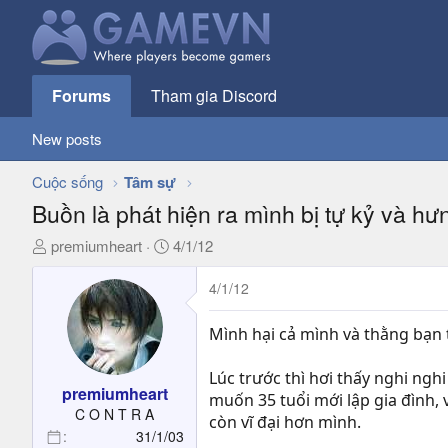
Forums
Tham gia Discord
New posts
Cuộc sống
Tâm sự
Buồn là phát hiện ra mình bị tự kỷ và h
T
N
premiumheart
4/1/12
h
g
r
à
4/1/12
e
y
a
g
Mình hại cả mình và thằng bạn 
d
ử
s
i
Lúc trước thì hơi thấy nghi ngh
t
premiumheart
muốn 35 tuổi mới lập gia đình, 
a
C O N T R A
còn vĩ đại hơn mình.
r
31/1/03