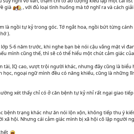
ều suy nghĩ vớ vẩn, thậm chí tớ ảo tượng kiểu lập một cái li
về già
, với đủ loại tình huống mà tớ nghĩ ra và cách giải 
àm là ngồi tự kỷ trong góc. Tớ ngắt hoa, ngồi bứt từng cánh 
hớ ).
p lớp 5-6 năm trước, khi nghe bạn bè nói cậu vắng mặt vì đa
nếu mình cũng thế, thì sẽ có thể hiểu một chút cảm giác củ
n tài, IQ cao, vượt trội người khác, nhưng đây cũng là biể
án học, ngoại ngữ mình đều có năng khiếu, cũng là những lĩ
hường xét thấy chỉ có ở căn bệnh tự kỷ nhỉ rất ngại giao tiếp
ác bệnh trạng khác như ăn nói lộn xộn, không tiếp thu ý kiế
với xã hội. Nhưng cái cảm giác mình bị xã hội cô lập người ngư
 chết