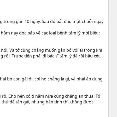
ộng trong gần 10 ngày. Sau đó bắt đầu một chuỗi ngày
hôm nay đọc báo về các loại bệnh tâm lý mới biết :
 nổi. Và tớ cũng chẳng muốn gắn bó với ai trong khi
ồi. Trước tiên phải đi bác sĩ tâm lý đã rồi hậu xét.
 bơ con gái đi, coi họ chẳng là gì, và phải áp dụng
rõ. Cho nên có tỉ năm nữa cũng chẳng ăn thua. Tớ
i thứ để tán gái, nhưng bản tính thì không được.