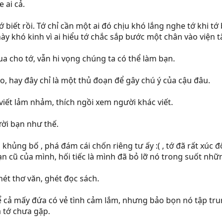
 ai cả.
tớ biết rồi. Tớ chỉ cần một ai đó chịu khó lắng nghe tớ khi
ày khó kinh vì ai hiểu tớ chắc sắp bước một chân vào viện t
qua cho tớ, vẫn hi vọng chúng ta có thể làm bạn.
éo, hay đây chỉ là một thủ đoạn để gây chú ý của cậu đâu.
 viết lảm nhảm, thích ngồi xem người khác viết.
ời bạn như thế.
ủng bố , phá đám cái chốn riêng tư ấy :( , tớ đã rất xúc độn
 bạn cũ của mình, hối tiếc là mình đã bỏ lỡ nó trong suốt nh
hét thơ văn, ghét đọc sách.
 cả mấy đứa có vẻ tình cảm lắm, nhưng bảo bọn nó tập trung
là tớ chưa gặp.