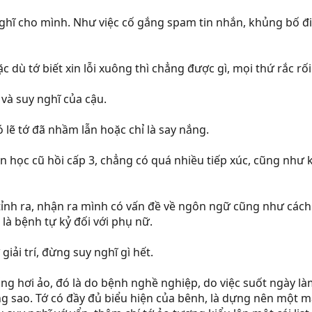
nghĩ cho mình. Như việc cố gắng spam tin nhắn, khủng bố đi
ặc dù tớ biết xin lỗi xuông thì chẳng được gì, mọi thứ rắc rối
và suy nghĩ của cậu.
. có lẽ tớ đã nhầm lẫn hoặc chỉ là say nắng.
ạn học cũ hồi cấp 3, chẳng có quá nhiều tiếp xúc, cũng như
ỉnh ra, nhận ra mình có vấn đề về ngôn ngữ cũng như cách s
 là bệnh tự kỷ đối với phụ nữ.
iải trí, đừng suy nghĩ gì hết.
ng hơi ảo, đó là do bệnh nghề nghiệp, do việc suốt ngày l
ng sao. Tớ có đầy đủ biểu hiện của bênh, là dựng nên một m