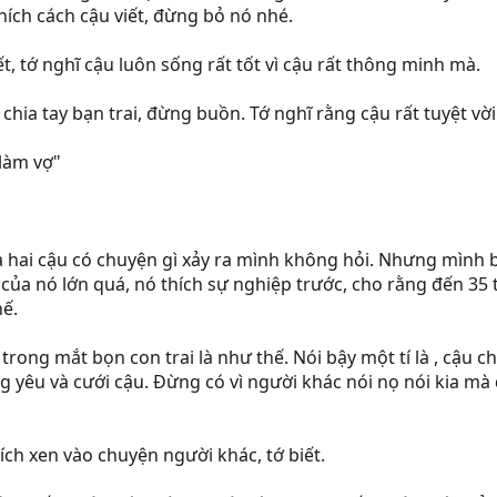
 thích cách cậu viết, đừng bỏ nó nhé.
t, tớ nghĩ cậu luôn sống rất tốt vì cậu rất thông minh mà.
 chia tay bạn trai, đừng buồn. Tớ nghĩ rằng cậu rất tuyệt vờ
 làm vợ"
a hai cậu có chuyện gì xảy ra mình không hỏi. Nhưng mình b
 của nó lớn quá, nó thích sự nghiệp trước, cho rằng đến 35 
hế.
à trong mắt bọn con trai là như thế. Nói bậy một tí là , cậu
 yêu và cưới cậu. Đừng có vì người khác nói nọ nói kia mà q
hích xen vào chuyện người khác, tớ biết.