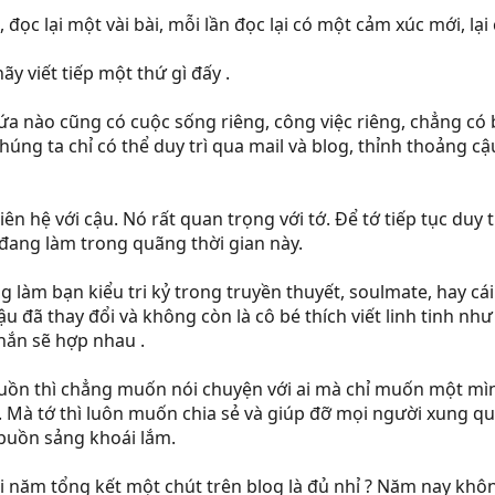
 đọc lại một vài bài, mỗi lần đọc lại có một cảm xúc mới, l
y viết tiếp một thứ gì đấy .
ứa nào cũng có cuộc sống riêng, công việc riêng, chẳng có 
úng ta chỉ có thể duy trì qua mail và blog, thỉnh thoảng cậu 
 hệ với cậu. Nó rất quan trọng với tớ. Để tớ tiếp tục duy t
đang làm trong quãng thời gian này.
g làm bạn kiểu tri kỷ trong truyền thuyết, soulmate, hay cái
cậu đã thay đổi và không còn là cô bé thích viết linh tinh n
hắn sẽ hợp nhau .
buồn thì chẳng muốn nói chuyện với ai mà chỉ muốn một mì
. Mà tớ thì luôn muốn chia sẻ và giúp đỡ mọi người xung 
 buồn sảng khoái lắm.
i năm tổng kết một chút trên blog là đủ nhỉ ? Năm nay khôn