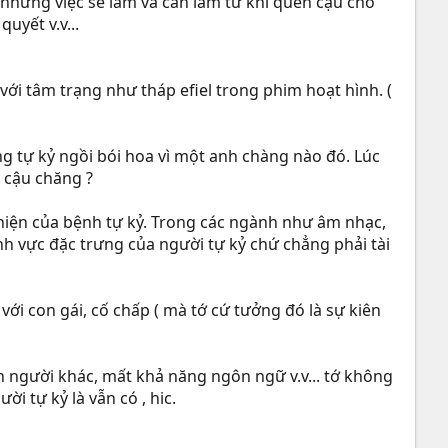
st những việc sẽ làm và cần làm từ khi quen cậu cho
quyết v.v...
với tâm trạng như tháp efiel trong phim hoạt hình. (
ng tự kỷ ngồi bói hoa vì một anh chàng nào đó. Lúc
a cậu chăng ?
u hiện của bệnh tự kỷ. Trong các ngành như âm nhạc,
nh vực đặc trưng của người tự kỷ chứ chẳng phải tài
 với con gái, cố chấp ( mà tớ cứ tưởng đó là sự kiên
n người khác, mất khả năng ngôn ngữ v.v... tớ không
ời tự kỷ là vẫn có , hic.