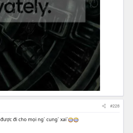
#228
 được đi cho mọi ng` cung` xai`