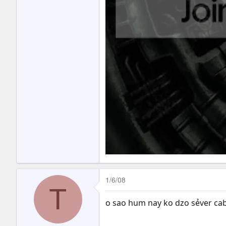
1/6/08
T
o sao hum nay ko dzo sẻver caba