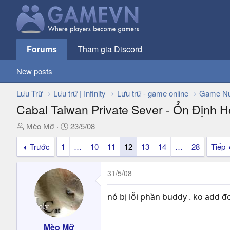
Forums
Tham gia Discord
New posts
Lưu Trữ
Lưu trữ | Infinity
Lưu trữ - game online
Game Nư
Cabal Taiwan Private Sever - Ổn Định 
T
N
Mèo Mỡ
23/5/08
h
g
Trước
1
…
10
11
12
13
14
…
28
Tiếp
r
à
e
y
a
g
31/5/08
d
ử
s
i
nó bị lỗi phần buddy . ko add đ
t
a
r
Mèo Mỡ