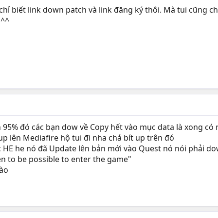
chỉ biết link down patch và link đăng ký thôi. Mà tui cũng ch
 ^^
h 95% đó các bạn dow về Copy hết vào mục data là xong có 
p lên Mediafire hộ tui đi nha chả bít up trên đó
dc HE he nó đã Update lên bản mới vào Quest nó nói phải do
en to be possible to enter the game"
vào