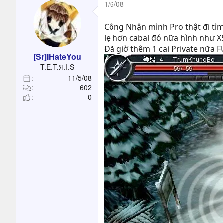
1/6/08
Công Nhận mình Pro thật đi tìm
lẹ hơn cabal đó nữa hình như X
Đã giờ thêm 1 cai Private nữa FU
[Sr]IHateYou
T.E.T.Я.I.S
11/5/08
602
0