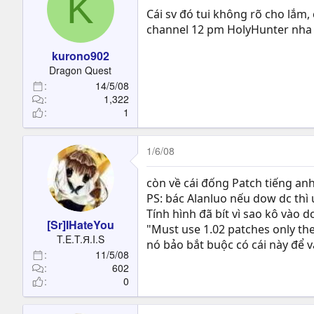
K
Cái sv đó tui không rõ cho lắm, 
channel 12 pm HolyHunter nha
kurono902
Dragon Quest
14/5/08
1,322
1
1/6/08
còn về cái đống Patch tiếng an
PS: bác Alanluo nếu dow dc thì u
Tính hình đã bít vì sao kô vào 
[Sr]IHateYou
"Must use 1.02 patches only th
T.E.T.Я.I.S
nó bảo bắt buộc có cái này để 
11/5/08
602
0