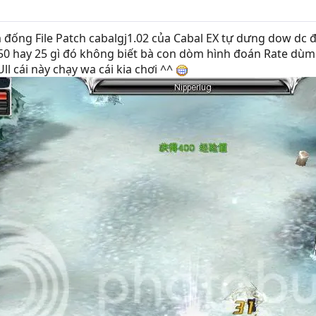
 đống File Patch cabalgj1.02 của Cabal EX tự dưng dow dc 
50 hay 25 gì đó không biết bà con dòm hình đoán Rate dùm đ
ll cái này chạy wa cái kia chơi ^^