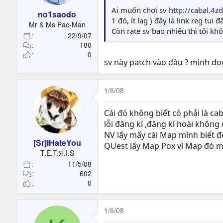
Ai muốn chơi sv
http://cabal.4z
no1saodo
1 đó, ít lag ) đây là link reg tui
Mr & Ms Pac-Man
Còn rate sv bao nhiêu thì tôi khôn
22/9/07
180
0
sv này patch vào đâu ? mình dow
1/6/08
Cái đó không biết có phải là ca
lỗi đăng kí ,đăng kí hoài không
NV lấy mấy cái Map mình biết để
[Sr]IHateYou
QUest lấy Map Pox vì Map đó mú
T.E.T.Я.I.S
11/5/08
602
0
1/6/08