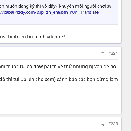
còn muốn đăng ký thì vô đây,( khuyên mội người chơi sv
...//cabal.4zdy.com/&lp=zh_en&btnTrUrl=Translate
ost hình lên hộ mình với nhé !
#224
 năm trước tui có dow patch về thử nhưng bị vấn đề nó
 độ thì tui up lên cho xem) cảnh báo các bạn đừng làm
#225