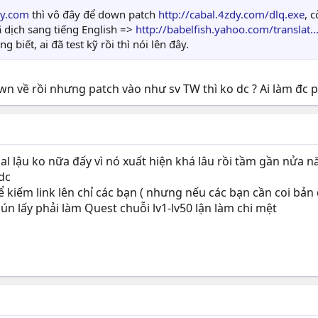
dy.com
thì vô đây để down patch
http://cabal.4zdy.com/dlq.exe
, 
 đã dịch sang tiếng English =>
http://babelfish.yahoo.com/translat
g biết, ai đã test kỹ rồi thì nói lên đây.
n về rồi nhưng patch vào như sv TW thì ko dc ? Ai làm đc p
bal lậu ko nữa đấy vì nó xuất hiện khá lâu rồi tầm gần nửa
 dc
 kiếm link lên chỉ các bạn ( nhưng nếu các bạn cần coi bản
n lấy phải làm Quest chuỗi lv1-lv50 lận làm chi mệt