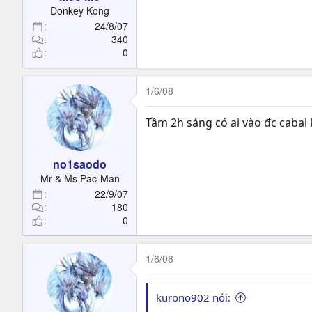
t
Donkey Kong
e
24/8/07
r
340
0
1/6/08
Tầm 2h sáng có ai vào đc cabal 
no1saodo
Mr & Ms Pac-Man
22/9/07
180
0
1/6/08
kurono902 nói: