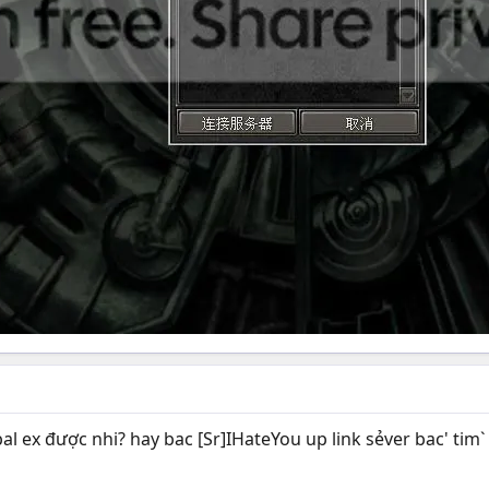
l ex được nhi? hay bac [Sr]IHateYou up link sẻver bac' tim`