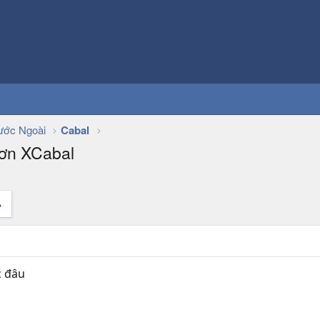
ớc Ngoài
Cabal
Hơn XCabal
c đâu