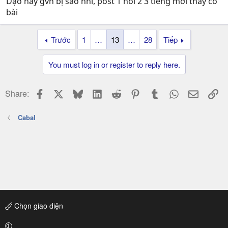
Dạo này gvn bị sao nhỉ, post 1 hồi 2 3 tiếng mới thấy có
bài
Trước
1
…
13
…
28
Tiếp
You must log in or register to reply here.
Facebook
X
Bluesky
LinkedIn
Reddit
Pinterest
Tumblr
WhatsApp
Email
Li
Share:
Cabal
Chọn giao diện