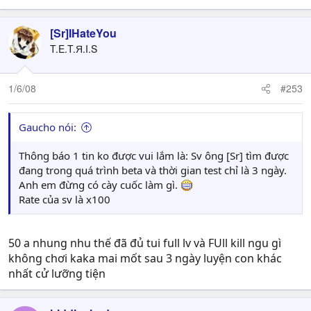
[Sr]IHateYou
T.E.T.Я.I.S
1/6/08
#253
Gaucho nói:
Thông báo 1 tin ko được vui lắm là: Sv ông [Sr] tìm được
đang trong quá trình beta và thời gian test chỉ là 3 ngày.
Anh em đừng có cày cuốc làm gì.
Rate của sv là x100
50 a nhung nhu thế đã đủ tui full lv và FUll kill ngu gì
không chơi kaka mai mốt sau 3 ngày luyện con khác
nhất cử lưỡng tiện