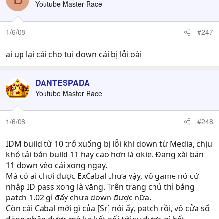
Youtube Master Race
1/6/08
#247
ai up lại cái cho tui down cái bị lỗi oài
DANTESPADA
Youtube Master Race
1/6/08
#248
IDM build từ 10 trở xuống bị lỗi khi down từ Media, chịu
khó tải bản build 11 hay cao hơn là okie. Đang xài bản
11 down vèo cái xong ngay.
Mà có ai chơi được ExCabal chưa vậy, vô game nó cứ
nhập ID pass xong là văng. Trên trang chủ thì bảng
patch 1.02 gì đấy chưa down được nữa.
Còn cái Cabal mới gì của [Sr] nói ấy, patch rồi, vô cửa sổ