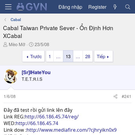
Đăng nhập
Register
Cabal
Cabal Taiwan Private Sever - Ổn Định Hơn
XCabal
T
N
Mèo Mỡ
23/5/08
h
g
Trước
1
…
13
…
28
Tiếp
r
à
e
y
a
g
[Sr]IHateYou
d
ử
T.E.T.Я.I.S
s
i
t
a
1/6/08
#241
r
t
Đây đã test rồi gửi link lên đây
e
Link REG:
http://66.186.45.74/reg/
r
WED:
http://66.186.45.74
Link dow :
http://www.mediafire.com/?cjhryikn0x9