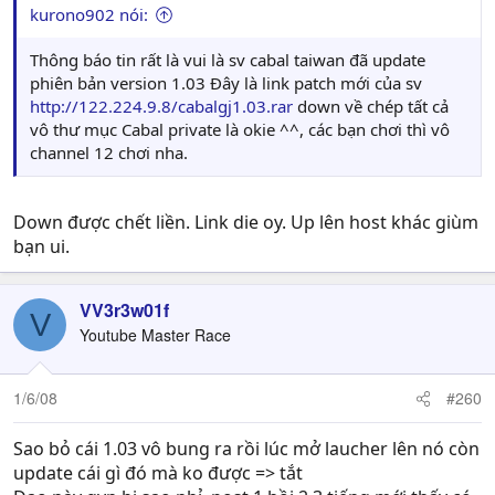
kurono902 nói:
Thông báo tin rất là vui là sv cabal taiwan đã update
phiên bản version 1.03 Đây là link patch mới của sv
http://122.224.9.8/cabalgj1.03.rar
down về chép tất cả
vô thư mục Cabal private là okie ^^, các bạn chơi thì vô
channel 12 chơi nha.
Down được chết liền. Link die oy. Up lên host khác giùm
bạn ui.
VV3r3w01f
V
Youtube Master Race
1/6/08
#260
Sao bỏ cái 1.03 vô bung ra rồi lúc mở laucher lên nó còn
update cái gì đó mà ko được => tắt