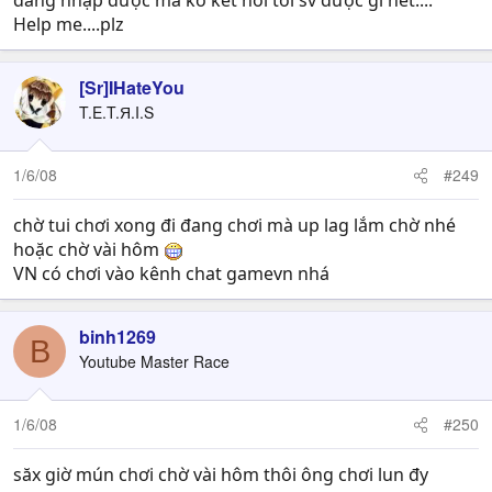
đăng nhập được mà ko kết nối tới sv được gì hết....
Help me....plz
[Sr]IHateYou
T.E.T.Я.I.S
1/6/08
#249
chờ tui chơi xong đi đang chơi mà up lag lắm chờ nhé
hoặc chờ vài hôm
VN có chơi vào kênh chat gamevn nhá
binh1269
B
Youtube Master Race
1/6/08
#250
săx giờ mún chơi chờ vài hôm thôi ông chơi lun đy