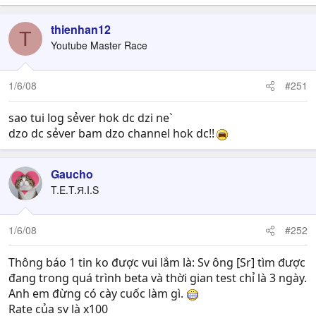
thienhan12
T
Youtube Master Race
1/6/08
#251
sao tui log sẻver hok dc dzi ne`
dzo dc sẻver bam dzo channel hok dc!!
Gaucho
T.E.T.Я.I.S
1/6/08
#252
Thông báo 1 tin ko được vui lắm là: Sv ông [Sr] tìm được
đang trong quá trình beta và thời gian test chỉ là 3 ngày.
Anh em đừng có cày cuốc làm gì.
Rate của sv là x100