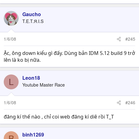
Gaucho
T.E.T.Я.I.S
1/6/08
#245
Ặc, ông down kiểu gì đấy. Dùng bản IDM 5.12 build 9 trở
lên là ko bị nữa.
Leon18
L
Youtube Master Race
1/6/08
#246
đăng kí thế nào , chỉ coi web đăng kí diê rồi T_T
binh1269
B