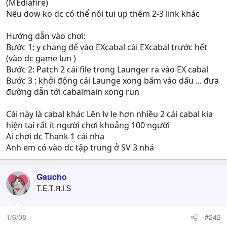
(MEdiafire)
Nếu dow ko dc có thể nói tui up thêm 2-3 link khác
Hướng dẫn vào chơi:
Bước 1: y chang để vào EXcabal cài EXcabal trước hết
(vào dc game lun )
Bước 2: Patch 2 cái file trong Launger ra vào EX cabal
Bước 3 : khởi động cái Launge xong bấm vào dấu ... đưa
đường dẫn tới cabalmain xong run
Cái này là cabal khác Lên lv lẹ hơn nhiều 2 cái cabal kia
hiện tại rất ít người chơi khoảng 100 người
Ai chơi dc Thank 1 cái nha
Anh em có vào dc tập trung ở SV 3 nhá
Gaucho
T.E.T.Я.I.S
1/6/08
#242