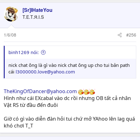
[Sr]IHateYou
T.E.T.Я.I.S
1/6/08
#256
binh1269 nói:
nick chat ông là gì vào nick chat ông up cho tui bản path
cái
l3000000.love@yahoo.com
TheKingOfDancer@yahoo.com
Hình như cái EXcabal vào dc rồi nhưng OB tất cả nhân
Vật RS từ đầu đến đuôi
Giờ có gì vào diễn đàn hỏi tui chứ mở YAhoo lên lag quá
khó chơi T_T