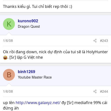
Thanks kiểu gì. Tui chỉ biết rep thôi ::)
kurono902
K
Dragon Quest
1/6/08
#243
Ok rồi đang down, nick dự định của tui sẽ là HolyHunter
. [Sr] lập G Việt nhe
binh1269
B
Youtube Master Race
1/6/08
#244
up lên
http://www.galaxyz.net/
đy [Sr] mediafire 99% cái
đứng àh