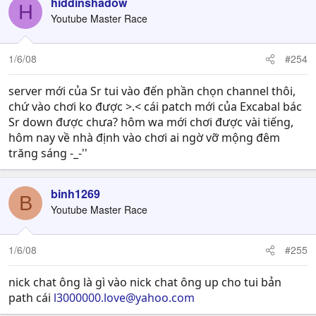
hiddinshadow
H
Youtube Master Race
1/6/08
#254
server mới của Sr tui vào đến phần chọn channel thôi,
chứ vào chơi ko được >.< cái patch mới của Excabal bác
Sr down được chưa? hôm wa mới chơi được vài tiếng,
hôm nay về nhà định vào chơi ai ngờ vỡ mộng đêm
trăng sáng -_-''
binh1269
B
Youtube Master Race
1/6/08
#255
nick chat ông là gì vào nick chat ông up cho tui bản
path cái
l3000000.love@yahoo.com