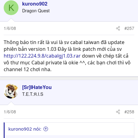
kurono902
K
Dragon Quest
1/6/08
#257
Thông báo tin rất là vui là sv cabal taiwan đã update
phiên bản version 1.03 Đây là link patch mới của sv
http://122.224.9.8/cabalgj1.03.rar
down về chép tất cả
vô thư mục Cabal private là okie ^^, các bạn chơi thì vô
channel 12 chơi nha.
[Sr]IHateYou
T.E.T.Я.I.S
1/6/08
#258
kurono902 nói: