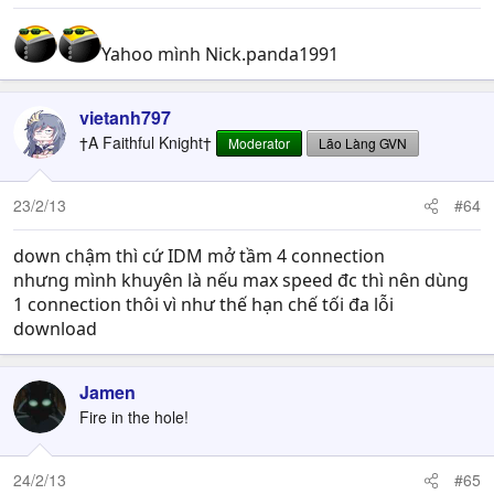
Yahoo mình Nick.panda1991
vietanh797
†A Faithful Knight†
Moderator
Lão Làng GVN
23/2/13
#64
down chậm thì cứ IDM mở tầm 4 connection
nhưng mình khuyên là nếu max speed đc thì nên dùng
1 connection thôi vì như thế hạn chế tối đa lỗi
download
Jamen
Fire in the hole!
24/2/13
#65