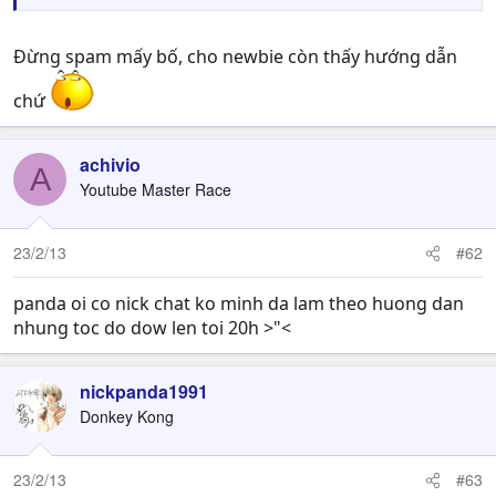
Đừng spam mấy bố, cho newbie còn thấy hướng dẫn
chứ
achivio
A
Youtube Master Race
23/2/13
#62
panda oi co nick chat ko minh da lam theo huong dan
nhung toc do dow len toi 20h >"<
nickpanda1991
Donkey Kong
23/2/13
#63