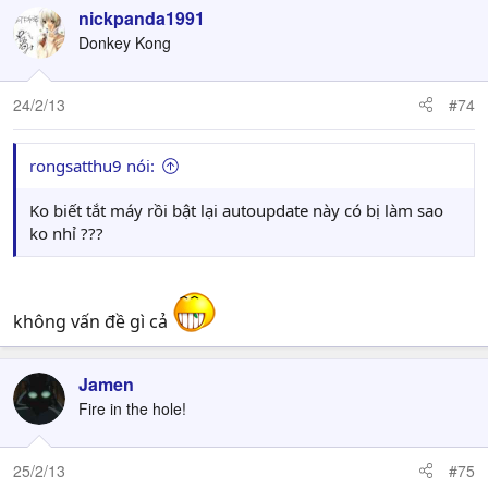
nickpanda1991
Donkey Kong
24/2/13
#74
rongsatthu9 nói:
Ko biết tắt máy rồi bật lại autoupdate này có bị làm sao
ko nhỉ ???
không vấn đề gì cả
Jamen
Fire in the hole!
25/2/13
#75