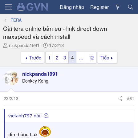
Đăng nhập
Register
TERA
Cài tera online bản eu - link direct down
maxspeed và cách install
T
N
nickpanda1991
17/2/13
h
g
Trước
1
2
3
4
…
12
Tiếp
r
à
e
y
a
g
nickpanda1991
d
ử
Donkey Kong
s
i
t
a
23/2/13
#61
r
t
vietanh797 nói:
e
r
dìm hàng Lux