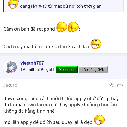
đang lên % từ từ mặc dù hơi tốn thời gian.
Cảm ơn bạn đã respond
:
Cách này mà tốt mình xóa lun 2 cách kia
vietanh797
†A Faithful Knight†
Moderator
Lão Làng GVN
25/2/13
#77
down xong theo cách mới thì lúc apply nhớ đừng thấy
đơ là xóa down lại mà cứ chạy apply khoảng chục lần
không đc hẵng tính nhé
mỗi lần apply để đó 2h sau quay lại là đẹp