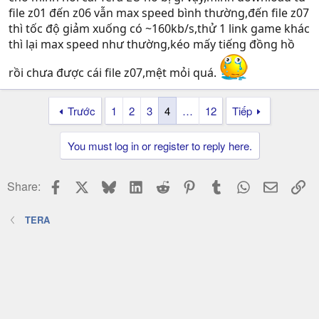
file z01 đến z06 vẫn max speed bình thường,đến file z07
thì tốc độ giảm xuống có ~160kb/s,thử 1 link game khác
thì lại max speed như thường,kéo mấy tiếng đồng hồ
rồi chưa được cái file z07,mệt mỏi quá.
Trước
1
2
3
4
…
12
Tiếp
You must log in or register to reply here.
Facebook
X
Bluesky
LinkedIn
Reddit
Pinterest
Tumblr
WhatsApp
Email
Li
Share:
TERA