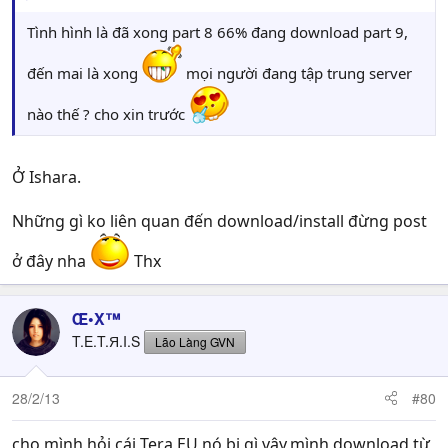
Tình hình là đã xong part 8 66% đang download part 9,
đến mai là xong
mọi người đang tập trung server
nào thế ? cho xin trước
Ở Ishara.
Những gì ko liên quan đến download/install đừng post
ở đây nha
Thx
Œ•X™
T.E.T.Я.I.S
Lão Làng GVN
28/2/13
#80
cho mình hỏi cái Tera EU nó bị gì vậy,mình download từ