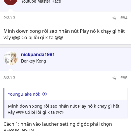
Youtube Master Race
2/3/13
#84
Mình down xong rồi sao nhấn nút Play nó k chạy gì hết
vậy @@ Có bị lỗi gì k ta @@
nickpanda1991
Donkey Kong
3/3/13
#85
YoungBlake nói:
Mình down xong rồi sao nhấn nút Play nó k chạy gì hết
vậy @@ Có bị lỗi gì k ta @@
Cách 1: nhấn vào laucher setting ở góc phải chọn
REPAIR INSTALL.