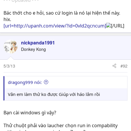
Bác thớt cho e hỏi, sao cứ login là nó lại hiện thế này.
hix.
[url=http://upanh.com/view/?id=0vld2qcncum]
[/URL]
nickpanda1991
Donkey Kong
5/3/13
#92
dragong999 nói:
Vân em làm thử ko được Giúp với háo lắm rồi
Bạn cài windows gì vậy?
Thử chuột phải vào laucher chọn run in compability