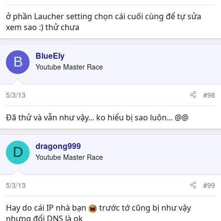
ở phần Laucher setting chọn cái cuối cùng để tự sửa
xem sao :) thử chưa
BlueEly
B
Youtube Master Race
5/3/13
#98
Đã thử và vẫn như vậy... ko hiểu bị sao luôn... @@
dragong999
D
Youtube Master Race
5/3/13
#99
Hay do cái IP nhà bạn
trước tớ cũng bị như vậy
nhưng đổi DNS là ok