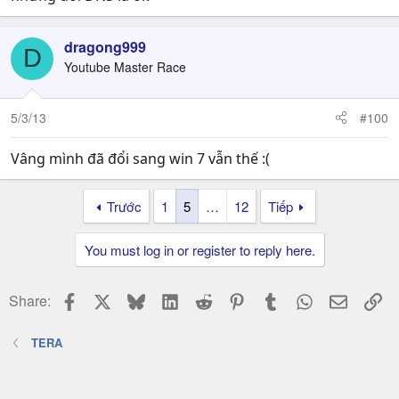
dragong999
D
Youtube Master Race
5/3/13
#100
Vâng mình đã đổi sang win 7 vẫn thế :(
Trước
1
5
…
12
Tiếp
You must log in or register to reply here.
Facebook
X
Bluesky
LinkedIn
Reddit
Pinterest
Tumblr
WhatsApp
Email
Li
Share:
TERA