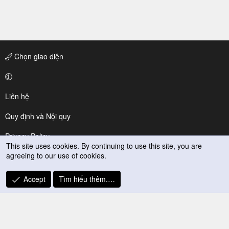
Chọn giao diện
Liên hệ
Quy định và Nội quy
Privacy Policy
This site uses cookies. By continuing to use this site, you are
agreeing to our use of cookies.
Trợ giúp
R
Accept
Tìm hiểu thêm.…
S
S