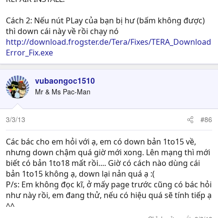
Cách 2: Nếu nút PLay của bạn bị hư (bấm không được)
thì down cái này về rồi chạy nó
http://download.frogster.de/Tera/Fixes/TERA_Download
Error_Fix.exe
vubaongoc1510
Mr & Ms Pac-Man
3/3/13
#86
Các bác cho em hỏi với ạ, em có down bản 1to15 về,
nhưng down chậm quá giờ mới xong. Lên mạng thì mới
biết có bản 1to18 mất rồi.... Giờ có cách nào dùng cái
bản 1to15 không ạ, down lại nản quá ạ :(
P/s: Em không đọc kĩ, ở mấy page trước cũng có bác hỏi
như này rồi, em đang thử, nếu có hiệu quá sẽ tính tiếp ạ
^^