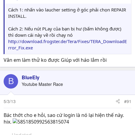
Cách 1: nhấn vào laucher setting ở góc phải chọn REPAIR
INSTALL.
Cách 2: Nếu nút PLay của bạn bị hư (bấm không được)
thì down cái này về rồi chạy nó
http://download.frogster.de/Tera/Fixes/TERA_DownloadE
rror_Fix.exe
Vân em làm thử ko được Giúp với háo lắm rồi
BlueEly
B
Youtube Master Race
5/3/13
#91
Bác thớt cho e hỏi, sao cứ login là nó lại hiện thế này.
hix.
- - - Updated - - -