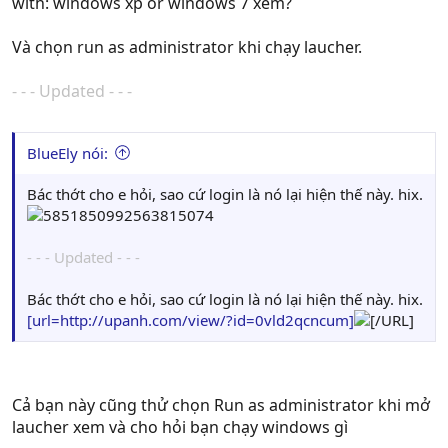
with: windows xp or windows 7 xem?
Và chọn run as administrator khi chạy laucher.
- - - Updated - - -
BlueEly nói:
Bác thớt cho e hỏi, sao cứ login là nó lại hiện thế này. hix.
- - - Updated - - -
Bác thớt cho e hỏi, sao cứ login là nó lại hiện thế này. hix.
[url=http://upanh.com/view/?id=0vld2qcncum]
[/URL]
Cả bạn này cũng thử chọn Run as administrator khi mở
laucher xem và cho hỏi bạn chạy windows gì