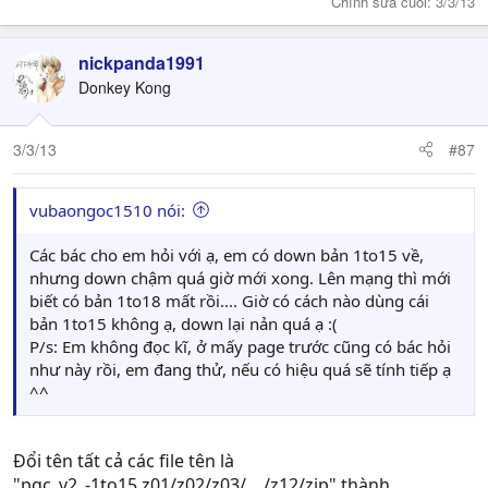
Chỉnh sửa cuối:
3/3/13
nickpanda1991
Donkey Kong
3/3/13
#87
vubaongoc1510 nói:
Các bác cho em hỏi với ạ, em có down bản 1to15 về,
nhưng down chậm quá giờ mới xong. Lên mạng thì mới
biết có bản 1to18 mất rồi.... Giờ có cách nào dùng cái
bản 1to15 không ạ, down lại nản quá ạ :(
P/s: Em không đọc kĩ, ở mấy page trước cũng có bác hỏi
như này rồi, em đang thử, nếu có hiệu quá sẽ tính tiếp ạ
^^
Đổi tên tất cả các file tên là
"pgc_v2_-1to15.z01/z02/z03/..../z12/zip" thành