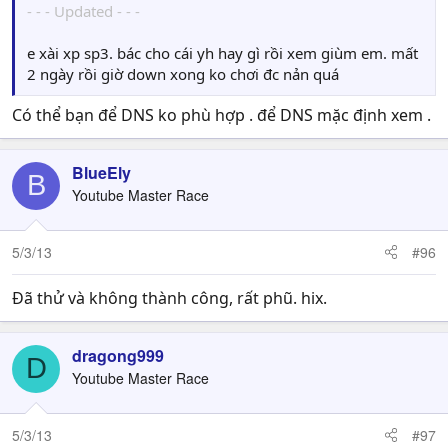
- - - Updated - - -
e xài xp sp3. bác cho cái yh hay gì rồi xem giùm em. mất
2 ngày rồi giờ down xong ko chơi đc nản quá
Có thể bạn để DNS ko phù hợp . để DNS mặc định xem .
BlueEly
B
Youtube Master Race
5/3/13
#96
Đã thử và không thành công, rất phũ. hix.
dragong999
D
Youtube Master Race
5/3/13
#97