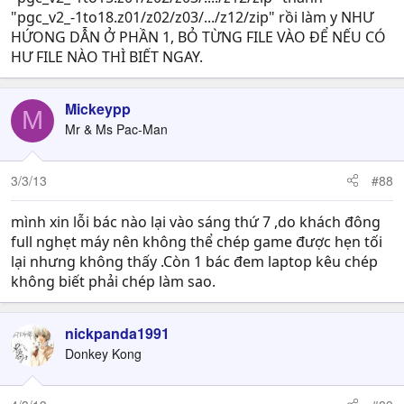
"pgc_v2_-1to18.z01/z02/z03/.../z12/zip" rồi làm y NHƯ
HỨONG DẪN Ở PHẦN 1, BỎ TỪNG FILE VÀO ĐỂ NẾU CÓ
HƯ FILE NÀO THÌ BIẾT NGAY.
Mickeypp
M
Mr & Ms Pac-Man
3/3/13
#88
mình xin lỗi bác nào lại vào sáng thứ 7 ,do khách đông
full nghẹt máy nên không thể chép game được hẹn tối
lại nhưng không thấy .Còn 1 bác đem laptop kêu chép
không biết phải chép làm sao.
nickpanda1991
Donkey Kong