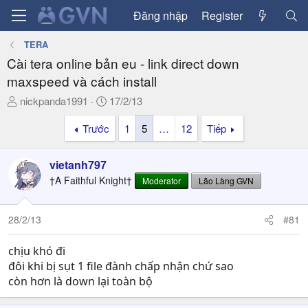
Đăng nhập
Register
TERA
Cài tera online bản eu - link direct down
maxspeed và cách install
T
N
nickpanda1991
17/2/13
h
g
Trước
1
5
…
12
Tiếp
r
à
e
y
a
g
vietanh797
d
ử
†A Faithful Knight†
Moderator
Lão Làng GVN
s
i
t
a
28/2/13
#81
r
t
chịu khó đi
e
đôi khi bị sụt 1 file đành chấp nhận chứ sao
r
còn hơn là down lại toàn bộ