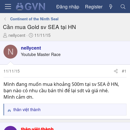
Đăng nhập
Register
Continent of the Ninth Seal
Cần mua Gold sv SEA tại HN
T
N
nellycent
11/11/15
h
g
r
à
nellycent
N
e
y
Youtube Master Race
a
g
d
ử
11/11/15
#1
s
i
t
a
Mình đang muốn mua khoảng 500m tại sv SEA ở HN,
r
bạn nào có nhu cầu bán thì để lại sdt và giá nhé.
t
Mình cảm ơn.
e
r
thân việt thành
R
e
a
c
thân việt thành