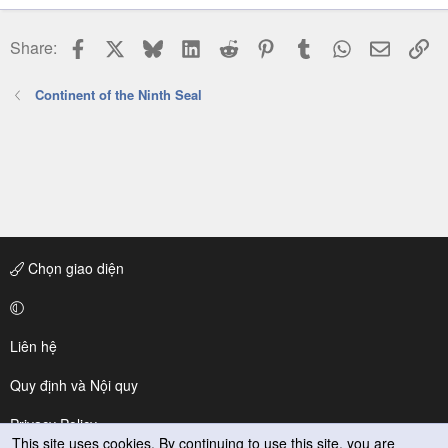
Facebook
X
Bluesky
LinkedIn
Reddit
Pinterest
Tumblr
WhatsApp
Email
Li
Share:
Continent of the Ninth Seal
Chọn giao diện
Liên hệ
Quy định và Nội quy
Privacy Policy
This site uses cookies. By continuing to use this site, you are