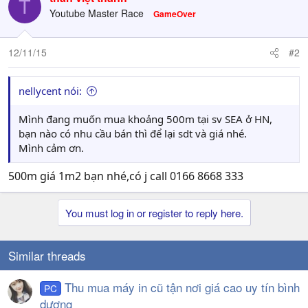
T
t
Youtube Master Race
GameOver
i
o
n
12/11/15
#2
s
:
nellycent nói:
Mình đang muốn mua khoảng 500m tại sv SEA ở HN,
bạn nào có nhu cầu bán thì để lại sdt và giá nhé.
Mình cảm ơn.
500m giá 1m2 bạn nhé,có j call 0166 8668 333
You must log in or register to reply here.
Similar threads
Thu mua máy in cũ tận nơi giá cao uy tín bình
PC
dương