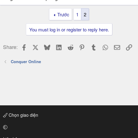
Trước
1
2
You must log in or register to reply here.
Facebook
X
Bluesky
LinkedIn
Reddit
Pinterest
Tumblr
WhatsApp
Email
Li
Share:
Conquer Online
Chọn giao diện