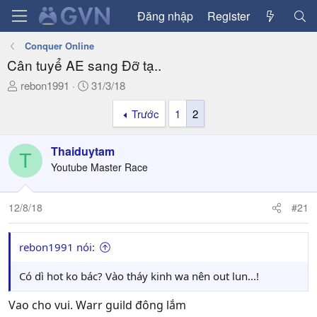
Đăng nhập
Register
Conquer Online
Cân tuyể AE sang Đỡ tạ..
T
N
rebon1991
31/3/18
h
g
Trước
1
2
r
à
e
y
a
g
Thaiduytam
T
d
ử
Youtube Master Race
s
i
t
a
12/8/18
#21
r
t
rebon1991 nói:
e
r
Có dì hot ko bác? Vào tháy kinh wa nên out lun...!
Vao cho vui. Warr guild đông lắm