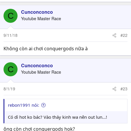
Cunconconco
C
Youtube Master Race
9/11/18
#22
Không còn ai chơi conquergods nữa à
Cunconconco
C
Youtube Master Race
8/1/19
#23
rebon1991 nói:
Có dì hot ko bác? Vào tháy kinh wa nên out lun...!
ông còn chơi conquergods hok?