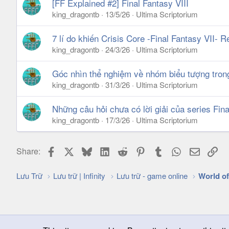
[FF Explained #2] Final Fantasy VIII
king_dragontb
13/5/26
Ultima Scriptorium
7 lí do khiến Crisis Core -Final Fantasy VII-
king_dragontb
24/3/26
Ultima Scriptorium
Góc nhìn thể nghiệm về nhóm biểu tượng tr
king_dragontb
31/3/26
Ultima Scriptorium
Những câu hỏi chưa có lời giải của series Fin
king_dragontb
17/3/26
Ultima Scriptorium
Facebook
X
Bluesky
LinkedIn
Reddit
Pinterest
Tumblr
WhatsApp
Email
Lin
Share:
Lưu Trữ
Lưu trữ | Infinity
Lưu trữ - game online
World of