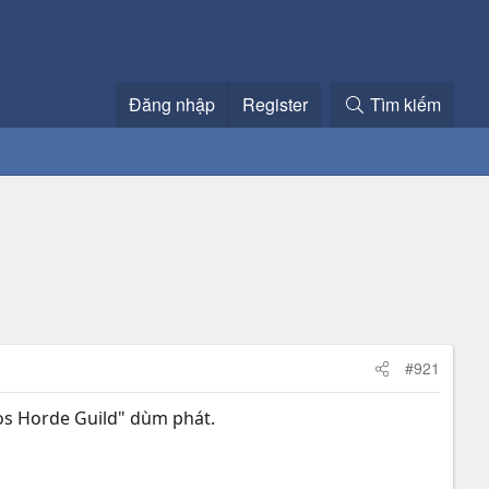
Đăng nhập
Register
Tìm kiếm
#921
hos Horde Guild" dùm phát.