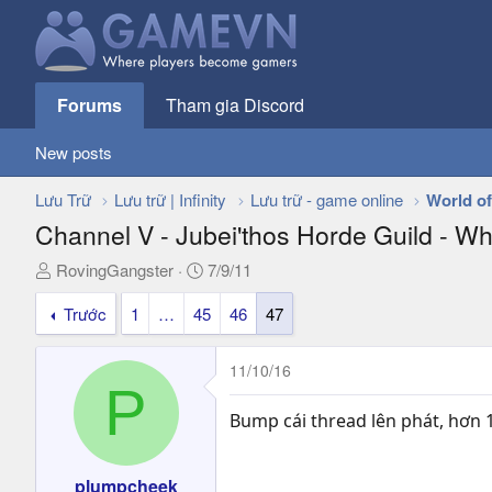
Forums
Tham gia Discord
New posts
Lưu Trữ
Lưu trữ | Infinity
Lưu trữ - game online
World of
Channel V - Jubei'thos Horde Guild - Wh
T
N
RovingGangster
7/9/11
h
g
Trước
1
…
45
46
47
r
à
e
y
a
g
11/10/16
d
ử
P
s
i
Bump cái thread lên phát, hơn 
t
a
r
plumpcheek