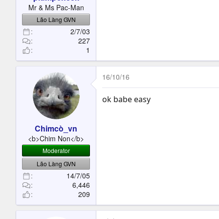
t
Mr & Ms Pac-Man
e
Lão Làng GVN
r
2/7/03
227
1
16/10/16
ok babe easy
Chimcò_vn
<b>Chim Non</b>
Moderator
Lão Làng GVN
14/7/05
6,446
209