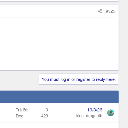
#925
You must log in or register to reply here.
19/3/26
Trả lời
0
Đọc
423
king_dragontb