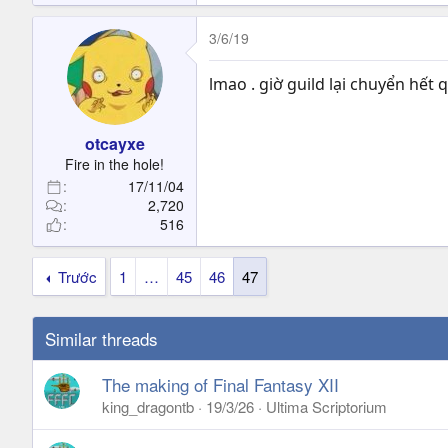
3/6/19
lmao . giờ guild lại chuyển hết 
otcayxe
Fire in the hole!
17/11/04
2,720
516
Trước
1
…
45
46
47
Similar threads
The making of Final Fantasy XII
king_dragontb
19/3/26
Ultima Scriptorium