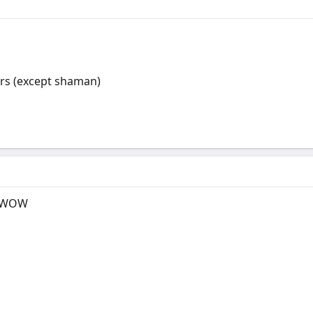
ders (except shaman)
ại WOW