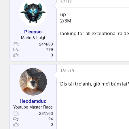
7/1/17
up
2/3M
Picasso
looking for all exceptional rai
Mario & Luigi
24/4/03
779
0
18/1/19
Dis tài trợ anh, giờ mới bùm l
Heodamduc
Youtube Master Race
23/7/03
24
0