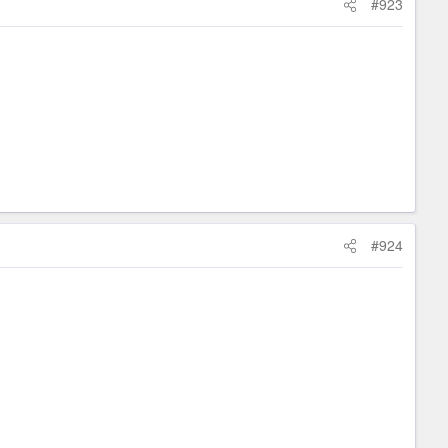
#923
#924