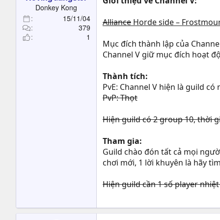
Giới thiệu về Channel V:
t
Donkey Kong
e
15/11/04
Alliance
Horde side – Frostmour
r
379
1
Mục đích thành lập của Channel 
Channel V giữ mục đích hoạt đ
Thành tích:
PvE: Channel V hiện là guild c
PvP: Thọt
Hiện guild có 2 group 10, thời g
Tham gia:
Guild chào đón tất cả mọi người
chơi mới, 1 lời khuyên là hãy t
Hiện guild cần 1 số player nhiệ