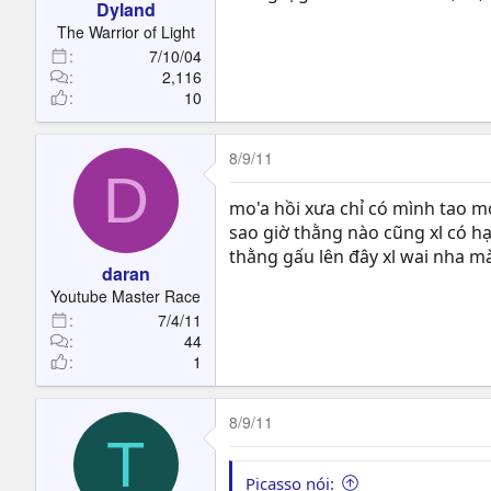
Dyland
The Warrior of Light
7/10/04
2,116
10
8/9/11
D
mo'a hồi xưa chỉ có mình tao m
sao giờ thằng nào cũng xl có hạ
thằng gấu lên đây xl wai nha m
daran
Youtube Master Race
7/4/11
44
1
8/9/11
T
Picasso nói: