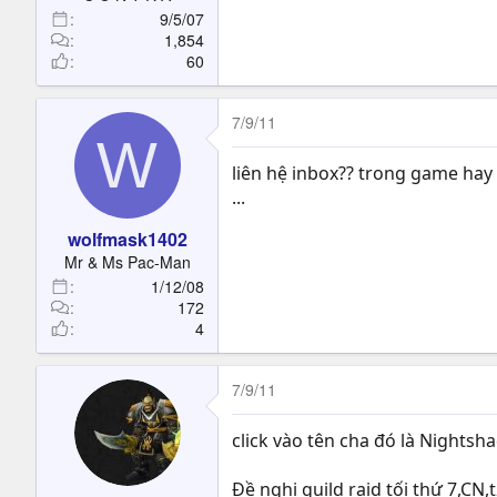
9/5/07
1,854
60
7/9/11
W
liên hệ inbox?? trong game ha
...
wolfmask1402
Mr & Ms Pac-Man
1/12/08
172
4
7/9/11
click vào tên cha đó là Nightsh
Đề nghị guild raid tối thứ 7,CN