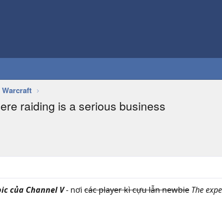
 Warcraft
ere raiding is a serious business
ic của Channel V
- nơi
các player kì cựu lẫn newbie
The exp