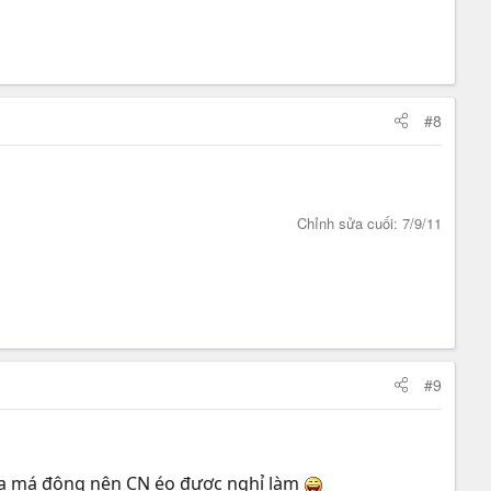
#8
Chỉnh sửa cuối:
7/9/11
#9
a má đông nên CN éo được nghỉ làm