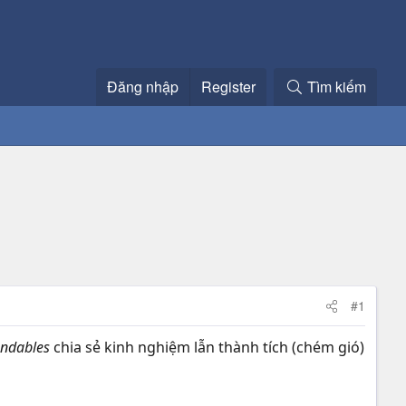
Đăng nhập
Register
Tìm kiếm
#1
endables
chia sẻ kinh nghiệm lẫn thành tích (chém gió)