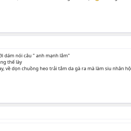
ới dám nói câu " anh mạnh lắm"
ng thế lày
ày, về dọn chuồng heo trải tắm da gà ra mà làm siu nhân hộ