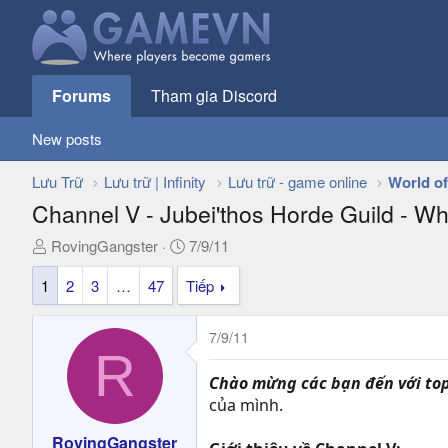
Forums
Tham gia Discord
New posts
Lưu Trữ
Lưu trữ | Infinity
Lưu trữ - game online
World of
Channel V - Jubei'thos Horde Guild - Wh
T
N
RovingGangster
7/9/11
h
g
1
2
3
…
47
Tiếp
r
à
e
y
a
g
7/9/11
d
ử
R
s
i
Chào mừng các bạn đến với top
t
của mình.
a
r
RovingGangster