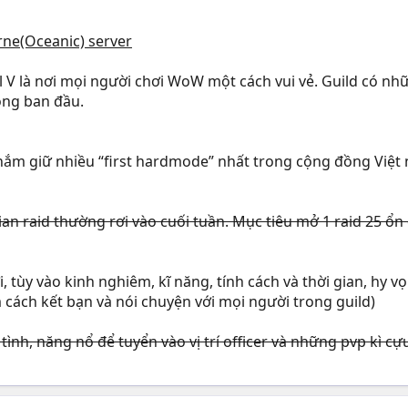
ne(Oceanic) server
V là nơi mọi người chơi WoW một cách vui vẻ. Guild có những
ộng ban đầu.
ó nắm giữ nhiều “first hardmode” nhất trong cộng đồng Việt
ian raid thường rơi vào cuối tuần. Mục tiêu mở 1 raid 25 ổn 
, tùy vào kinh nghiêm, kĩ năng, tính cách và thời gian, hy 
ìm cách kết bạn và nói chuyện với mọi người trong guild)
t tình, năng nổ để tuyển vào vị trí officer và những pvp kì 