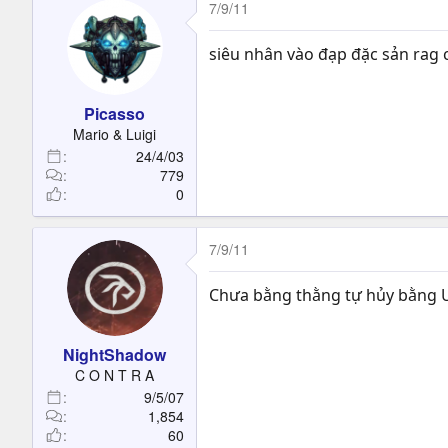
7/9/11
siêu nhân vào đạp đặc sản rag 
Picasso
Mario & Luigi
24/4/03
779
0
7/9/11
Chưa bằng thằng tự hủy bằng U
NightShadow
C O N T R A
9/5/07
1,854
60