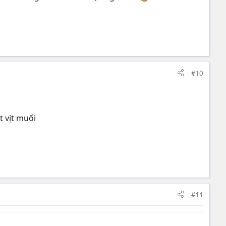
#10
t vịt muối
#11