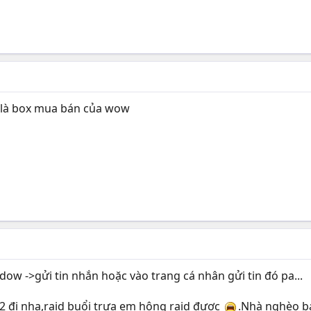
y là box mua bán của wow
adow ->gửi tin nhắn hoặc vào trang cá nhân gửi tin đó pa...
,t2 đi nha,raid buổi trưa em hông raid được
.Nhà nghèo b