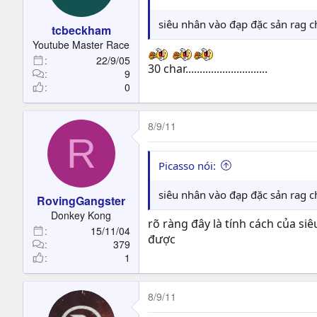
siêu nhân vào đạp đặc sản rag c
tcbeckham
Youtube Master Race
22/9/05
30 char.............................
9
0
8/9/11
R
Picasso nói:
siêu nhân vào đạp đặc sản rag c
RovingGangster
Donkey Kong
rõ ràng đây là tính cách của s
15/11/04
được
379
1
8/9/11