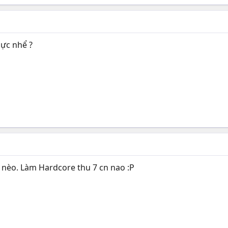
lực nhể ?
5 nèo. Làm Hardcore thu 7 cn nao :P