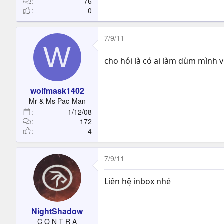
76
0
7/9/11
W
cho hỏi là có ai làm dùm mình
wolfmask1402
Mr & Ms Pac-Man
1/12/08
172
4
7/9/11
Liên hệ inbox nhé
+++++++++++
NightShadow
C O N T R A