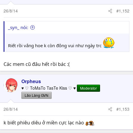
26/8/14
#1,152
_syn_ nói:
Riết rồi vắng hoe k còn đông vui như ngày trc
Các mem cũ đâu hết rồi bác :(
Orpheus
♥ ♡ ToMaTo TasTe Kiss ♡ ♥
Moderator
Lão Làng GVN
26/8/14
#1,153
k biết phiêu diêu ở miền cực lạc nào