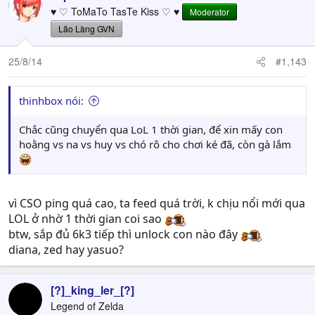
♥ ♡ ToMaTo TasTe Kiss ♡ ♥
Moderator
Lão Làng GVN
25/8/14
#1,143
thinhbox nói:
Chắc cũng chuyển qua LoL 1 thời gian, để xin mấy con
hoằng vs na vs huy vs chó rô cho chơi ké đã, còn gà lắm
vì CSO ping quá cao, ta feed quá trời, k chịu nổi mới qua
LOL ở nhờ 1 thời gian coi sao
btw, sắp đủ 6k3 tiếp thì unlock con nào đây
diana, zed hay yasuo?
[?]_king_ler_[?]
Legend of Zelda