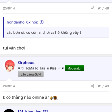
25/8/14
#1,148
hondanho_0x nói:
các bợn ơi, có còn ai chơi cs1.6 không vậy ?
tui vẫn chơi ~
Orpheus
♥ ♡ ToMaTo TasTe Kiss ♡ ♥
Moderator
Lão Làng GVN
26/8/14
#1,149
k có thằng nào online à?
[?]_king_ler_[?]