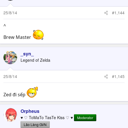
25/8/14
#1,144
^
Brew Master
_syn_
Legend of Zelda
25/8/14
#1,145
Zed đi sếp
Orpheus
♥ ♡ ToMaTo TasTe Kiss ♡ ♥
Moderator
Lão Làng GVN