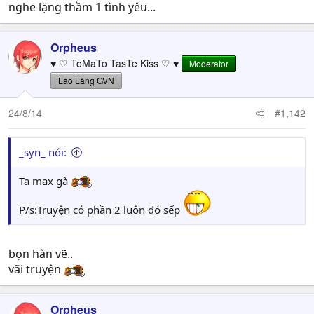
nghe lặng thầm 1 tình yêu...
Orpheus
♥ ♡ ToMaTo TasTe Kiss ♡ ♥
Moderator
Lão Làng GVN
24/8/14
#1,142
_syn_ nói:
Ta max gà
P/s:Truyện có phần 2 luôn đó sếp
bọn hàn vẽ..
vãi truyện
Orpheus