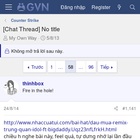
Đăng nhập
Register
Counter Strike
[Chat Thread] No title
T
N
My Own Way
5/8/13
h
g
r
à
Không mở trả lời sau này.
e
y
a
g
Trước
1
…
58
…
96
Tiếp
d
ử
s
i
thinhbox
t
a
Fire in the hole!
r
t
24/8/14
#1,141
e
r
http://www.nhaccuatui.com/bai-hat/dau-mua-remix-
trung-quan-idol-ft-bigdaddy.Uqz23nfLfrkH.html
chiều h nghe bài này, feel quá, tự dưng nhớ lại lần đầu