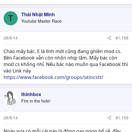
Thái Nhật Minh
T
Youtube Master Race
28/8/14
#1,158
Chào mấy bác. E là lính mới cũng đang ghiền mod cs.
Bên Facebook vẫn còn nhộn nhịp lắm. Mấy bác còn
mod cs không nhỉ. Nếu bác nào muốn qua Facebook thì
vào Link này
https://www.facebook.com/groups/skincstt/
thinhbox
Fire in the hole!
28/8/14
#1,159
Ngày xưa có mỗi cái này là động gay ngon bổ rẻ, đầy