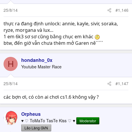
25/8/14
#1,146
thực ra đang định unlock: annie, kayle, sivir, soraka,
ryze, morgana và lux...
1 em 6k3 sơ sơ cũng bằng chục em khác
btw, đến giờ vẫn chưa thèm mở Garen nê`````
hondanho_0x
H
Youtube Master Race
25/8/14
#1,147
các bợn ơi, có còn ai chơi cs1.6 không vậy ?
Orpheus
♥ ♡ ToMaTo TasTe Kiss ♡ ♥
Moderator
Lão Làng GVN