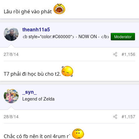
Lâu rồi ghé vào phát
theanh11a5
<b style="color:#C60000"> - NOW ON - </b>
Moderator
27/8/14
#1,156
T7 phải đi học bù cho t2.
_syn_
Legend of Zelda
28/8/14
#1,157
Chắc có fb nên ít onl 4rum r`