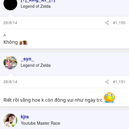
Legend of Zelda
26/8/14
#1,150
^
Không
_syn_
Legend of Zelda
26/8/14
#1,151
Riết rồi vắng hoe k còn đông vui như ngày trc
kjra
Youtube Master Race