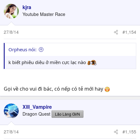
kjra
Youtube Master Race
27/8/14
#1,154
Orpheus nói:
k biết phiêu diêu ở miền cực lạc nào
Gọi về cho vui đi bác, có nếp có tẻ mới hay
Xlll_Vampire
Dragon Quest
Lão Làng GVN
27/8/14
#1,155