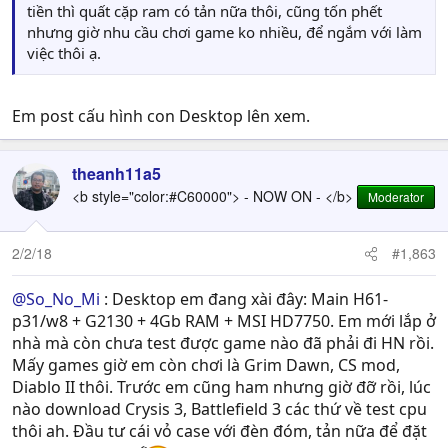
tiền thì quất cặp ram có tản nữa thôi, cũng tốn phết
nhưng giờ nhu cầu chơi game ko nhiều, để ngắm với làm
việc thôi ạ.
Em post cấu hình con Desktop lên xem.
theanh11a5
<b style="color:#C60000"> - NOW ON - </b>
Moderator
2/2/18
#1,863
@So_No_Mi
: Desktop em đang xài đây: Main H61-
p31/w8 + G2130 + 4Gb RAM + MSI HD7750. Em mới lắp ở
nhà mà còn chưa test được game nào đã phải đi HN rồi.
Mấy games giờ em còn chơi là Grim Dawn, CS mod,
Diablo II thôi. Trước em cũng ham nhưng giờ đỡ rồi, lúc
nào download Crysis 3, Battlefield 3 các thứ về test cpu
thôi ah. Đầu tư cái vỏ case với đèn đóm, tản nữa để đặt