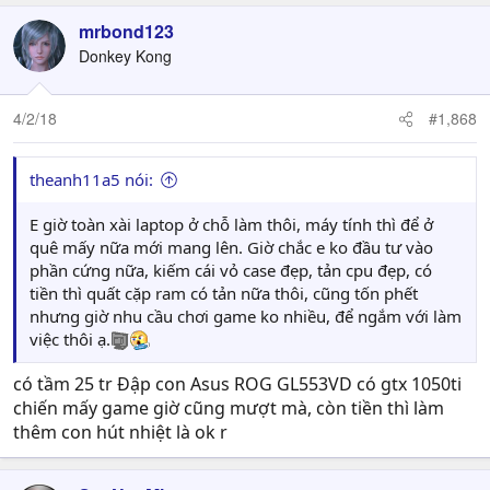
mrbond123
Donkey Kong
4/2/18
#1,868
theanh11a5 nói:
E giờ toàn xài laptop ở chỗ làm thôi, máy tính thì để ở
quê mấy nữa mới mang lên. Giờ chắc e ko đầu tư vào
phần cứng nữa, kiếm cái vỏ case đẹp, tản cpu đẹp, có
tiền thì quất cặp ram có tản nữa thôi, cũng tốn phết
nhưng giờ nhu cầu chơi game ko nhiều, để ngắm với làm
việc thôi ạ.
có tầm 25 tr Đập con Asus ROG GL553VD có gtx 1050ti
chiến mấy game giờ cũng mượt mà, còn tiền thì làm
thêm con hút nhiệt là ok r