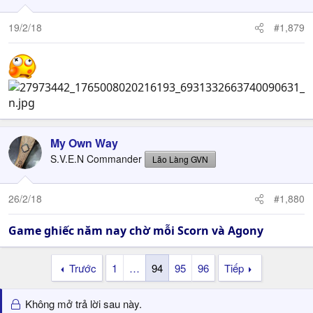
19/2/18
#1,879
My Own Way
S.V.E.N Commander
Lão Làng GVN
26/2/18
#1,880
Game ghiếc năm nay chờ mỗi Scorn và Agony
Trước
1
…
94
95
96
Tiếp
Không mở trả lời sau này.