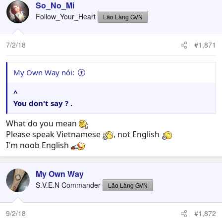
So_No_Mi
Follow_Your_Heart
Lão Làng GVN
7/2/18
#1,871
My Own Way nói:
^
You don't say ? .
What do you mean
Please speak Vietnamese
, not English
I'm noob English
My Own Way
S.V.E.N Commander
Lão Làng GVN
9/2/18
#1,872