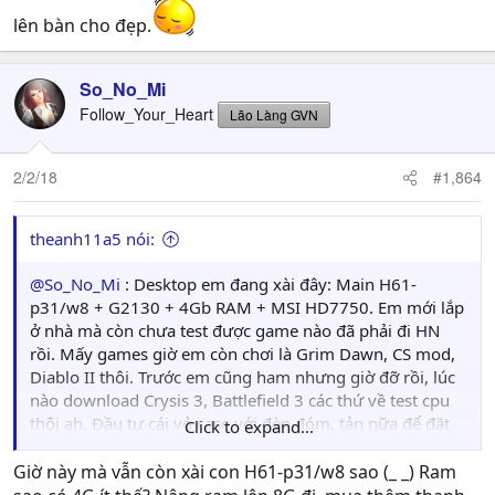
lên bàn cho đẹp.
So_No_Mi
Follow_Your_Heart
Lão Làng GVN
2/2/18
#1,864
theanh11a5 nói:
@So_No_Mi
: Desktop em đang xài đây: Main H61-
p31/w8 + G2130 + 4Gb RAM + MSI HD7750. Em mới lắp
ở nhà mà còn chưa test được game nào đã phải đi HN
rồi. Mấy games giờ em còn chơi là Grim Dawn, CS mod,
Diablo II thôi. Trước em cũng ham nhưng giờ đỡ rồi, lúc
nào download Crysis 3, Battlefield 3 các thứ về test cpu
thôi ah. Đầu tư cái vỏ case với đèn đóm, tản nữa để đặt
Click to expand...
lên bàn cho đẹp.
Giờ này mà vẫn còn xài con H61-p31/w8 sao (_ _) Ram