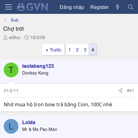
Đăng nhập
Register
Sub
Chợ trời
T
N
witfox
18/3/08
h
g
Trước
1
2
3
4
r
à
e
y
a
g
taolabang123
T
d
ử
Donkey Kong
s
i
t
a
21/2/11
#61
r
t
Nhờ mua hộ Iron bow trả bằng Coin, 100C nhé
e
r
Lolda
L
Mr & Ms Pac-Man