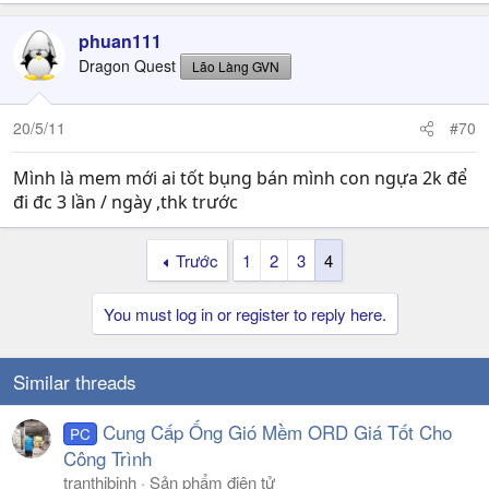
phuan111
Dragon Quest
Lão Làng GVN
20/5/11
#70
Mình là mem mới ai tốt bụng bán mình con ngựa 2k để
đi đc 3 lần / ngày ,thk trước
Trước
1
2
3
4
You must log in or register to reply here.
Similar threads
Cung Cấp Ống Gió Mềm ORD Giá Tốt Cho
PC
Công Trình
tranthibinh
Sản phẩm điện tử