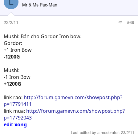
L
Mr & Ms Pac-Man
23/2/11
#69
Mushi: Bán cho Gordor Iron bow.
Gordor:
+1 Iron Bow
-1200G
Mushi:
-1 Iron Bow
+1200G
link rao:
http://forum.gamevn.com/showpost.php?
p=17791411
link mua:
http://forum.gamevn.com/showpost.php?
p=17792043
edit xong
Last edited by a moderator:
23/2/11