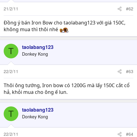
21/2/11
#62
Đồng ý bán Iron Bow cho taolabang123 với giá 150C,
không mua thì thôi nhé
taolabang123
T
Donkey Kong
22/2/11
#63
Thôi ông tướng, Iron bow có 1200G mà lấy 150C cắt cổ
hả, khỏi mua cho ông ế lun.
taolabang123
T
Donkey Kong
22/2/11
#64