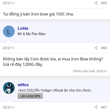
22/2/11
#65
Tui đồng ý bán Iron bow giá 150C nha.
Lolda
L
Mr & Ms Pac-Man
22/2/11
#66
Không bán lấy Coin được kìa, ai mua Iron Bow không?
Giá rẽ đây 1200G đây.
Chỉnh sửa cuối:
23/2/11
witfox
<font COLOR="indigo">Khoái ăn nho tím</font>
Lão Làng GVN
22/2/11
#67