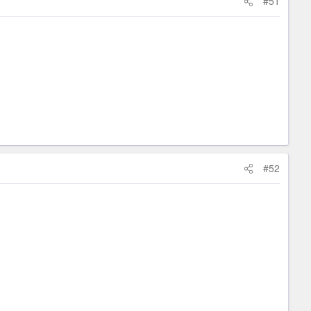
#51
#52