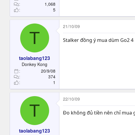
1,068
5
21/10/09
T
Stalker đồng ý mua dùm Go2 4 h
taolabang123
Donkey Kong
20/9/08
374
1
22/10/09
T
Đo không đủ tiền nên chỉ mua gi
taolabang123