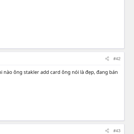
#42
hi nào ông stakler add card ông nói là đẹp, đang bán
#43