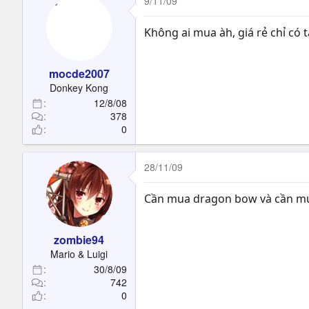
9/11/09
Không ai mua àh, giá rẻ chỉ có
mocde2007
Donkey Kong
12/8/08
378
0
28/11/09
Cần mua dragon bow và cần mua 
zombie94
Mario & Luigi
30/8/09
742
0