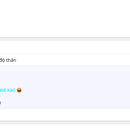
 độ thân
 Đã Xài)
)