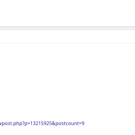
wpost.php?p=13215925&postcount=9