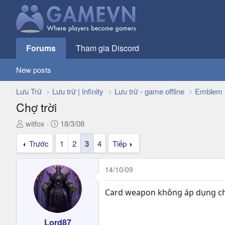
Forums
Tham gia Discord
New posts
Lưu Trữ
Lưu trữ | Infinity
Lưu trữ - game offline
Emblem 
Chợ trời
T
N
witfox
18/3/08
h
g
Trước
1
2
3
4
Tiếp
r
à
e
y
a
g
14/10/09
d
ử
s
i
Card weapon không áp dụng c
t
a
r
Lord87