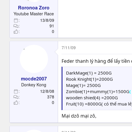
Roronoa Zoro
Youtube Master Race
13/8/09
91
0
7/11/09
Feder thanh lý hàng để lấy tiền
DarkMage(1) = 2500G
mocde2007
Rook Knight(1)=2000G
Donkey Kong
Mage(1)= 2500G
12/8/08
Zombie(1)+mummy(1)=1500G
(
378
wooden shied(4) =2000G
0
Fruit(10) =8000G( có thể mua lẻ
Mại dzô mại zô,