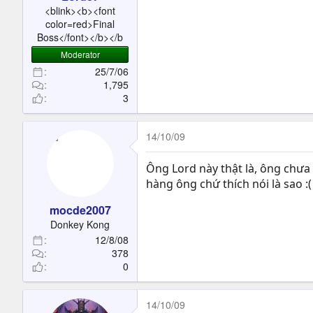
t
<blink><b><font
e
color=red>Final
r
Boss</font></b></b
Moderator
25/7/06
1,795
3
14/10/09
Ông Lord này thật là, ông chưa
hàng ông chứ thích nói là sao :(
mocde2007
Donkey Kong
12/8/08
378
0
14/10/09