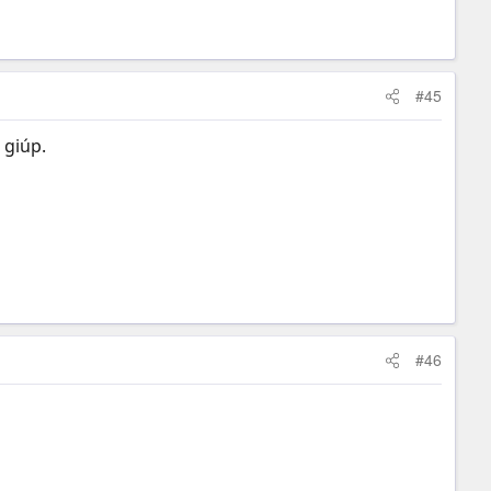
#45
 giúp.
#46