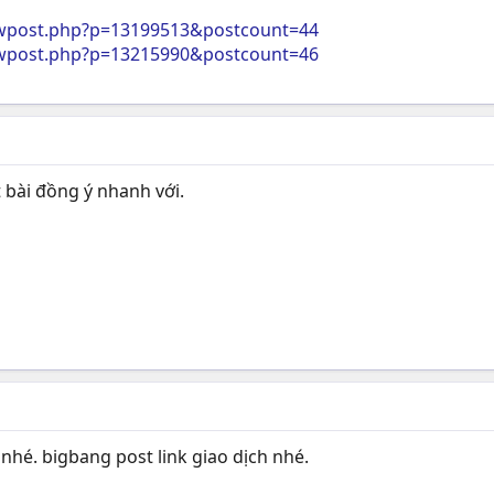
wpost.php?p=13199513&postcount=44
wpost.php?p=13215990&postcount=46
t bài đồng ý nhanh với.
nhé. bigbang post link giao dịch nhé.