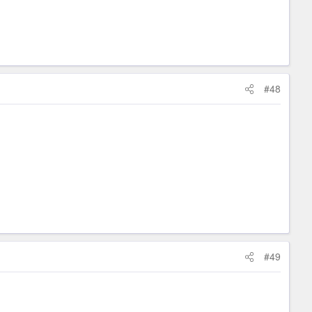
#48
#49