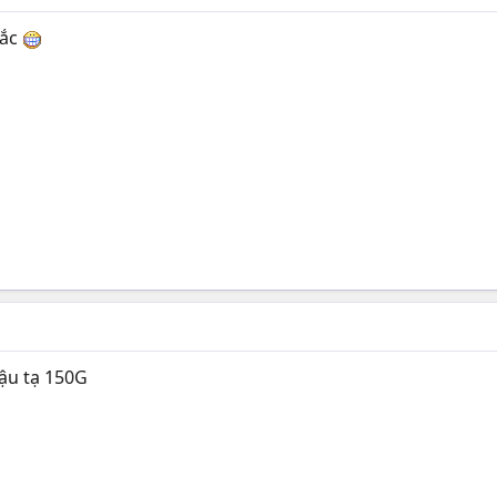
hắc
̣u tạ 150G