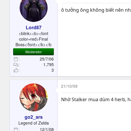
ô tưởng ông không biết nên n
Lord87
<blink><b><font
color=red>Final
Boss</font></b></b
Moderator
25/7/06
1,795
3
21/10/09
Nhờ Stalker mua dùm 4 herb, hâ
go2_ars
Legend of Zelda
12/1/08