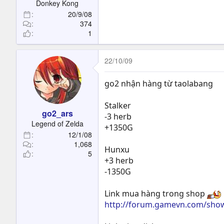
Donkey Kong
20/9/08
374
1
22/10/09
go2 nhận hàng từ taolabang
Stalker
go2_ars
-3 herb
Legend of Zelda
+1350G
12/1/08
1,068
Hunxu
5
+3 herb
-1350G
Link mua hàng trong shop
http://forum.gamevn.com/sho