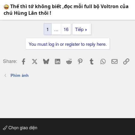
Thế thì tớ không biết ,đọc mỗi full bộ Voltron của
chú Hùng Lân thôi !
1
…
16
Tiếp
You must log in or register to reply here.
Facebook
X
Bluesky
LinkedIn
Reddit
Pinterest
Tumblr
WhatsApp
Email
Li
Share:
Phim ảnh
Chọn giao diện