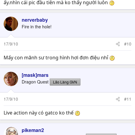
ấy.nhìn cái pic đầu tiên mà ko thấy người luôn
nerverbaby
Fire in the hole!
17/9/10
#10
Mấy con mãnh sư trong hình hơi đơn điệu nhỉ
[mask]mars
Dragon Quest
Lão Làng GVN
17/9/10
#11
Live action này có gatco ko thế
pikeman2