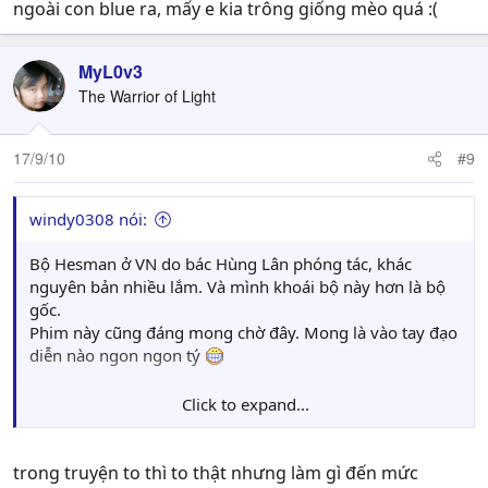
ngoài con blue ra, mấy e kia trông giống mèo quá :(
MyL0v3
The Warrior of Light
17/9/10
#9
windy0308 nói:
Bộ Hesman ở VN do bác Hùng Lân phóng tác, khác
nguyên bản nhiều lắm. Và mình khoái bộ này hơn là bộ
gốc.
Phim này cũng đáng mong chờ đây. Mong là vào tay đạo
diễn nào ngon ngon tý
Click to expand...
To thế cũng bình thường mà, trong truyện chả thế còn gì.
trong truyện to thì to thật nhưng làm gì đến mức