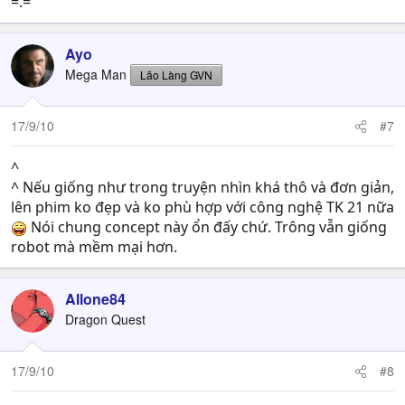
=.=
Ayo
Mega Man
Lão Làng GVN
17/9/10
#7
^
^ Nếu giống như trong truyện nhìn khá thô và đơn giản,
lên phim ko đẹp và ko phù hợp với công nghệ TK 21 nữa
Nói chung concept này ổn đấy chứ. Trông vẫn giống
robot mà mềm mại hơn.
Allone84
Dragon Quest
17/9/10
#8