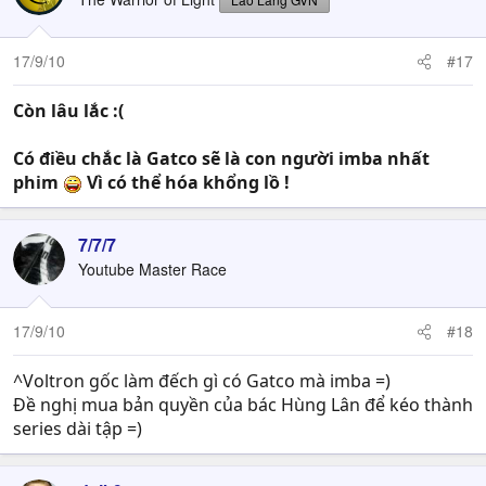
17/9/10
#17
Còn lâu lắc :(
Có điều chắc là Gatco sẽ là con người imba nhất
phim
Vì có thể hóa khổng lồ !
7/7/7
Youtube Master Race
17/9/10
#18
^Voltron gốc làm đếch gì có Gatco mà imba =)
Đề nghị mua bản quyền của bác Hùng Lân để kéo thành
series dài tập =)