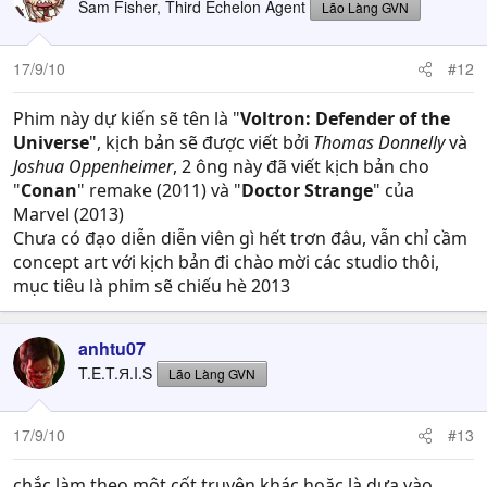
Sam Fisher, Third Echelon Agent
Lão Làng GVN
17/9/10
#12
Phim này dự kiến sẽ tên là "
Voltron: Defender of the
Universe
", kịch bản sẽ được viết bởi
Thomas Donnelly
và
Joshua Oppenheimer
, 2 ông này đã viết kịch bản cho
"
Conan
" remake (2011) và "
Doctor Strange
" của
Marvel (2013)
Chưa có đạo diễn diễn viên gì hết trơn đâu, vẫn chỉ cầm
concept art với kịch bản đi chào mời các studio thôi,
mục tiêu là phim sẽ chiếu hè 2013
anhtu07
T.E.T.Я.I.S
Lão Làng GVN
17/9/10
#13
chắc làm theo một cốt truyện khác hoặc là dựa vào