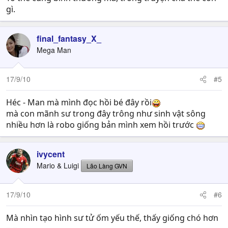
gì.
final_fantasy_X_
Mega Man
17/9/10
#5
Héc - Man mà mình đọc hồi bé đây rồi
mà con mãnh sư trong đây trông như sinh vật sông
nhiều hơn là robo giống bản mình xem hồi trước
ivycent
Mario & Luigi
Lão Làng GVN
17/9/10
#6
Mà nhìn tạo hình sư tử ốm yếu thế, thấy giống chó hơn