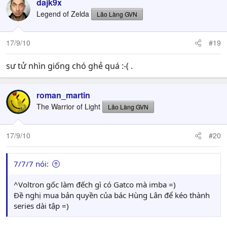
dajk9x
Legend of Zelda
Lão Làng GVN
17/9/10
#19
sư tử nhìn giống chó ghẻ quá :-( .
roman_martin
The Warrior of Light
Lão Làng GVN
17/9/10
#20
7/7/7 nói:
^Voltron gốc làm đếch gì có Gatco mà imba =)
Đề nghị mua bản quyền của bác Hùng Lân để kéo thành
series dài tập =)