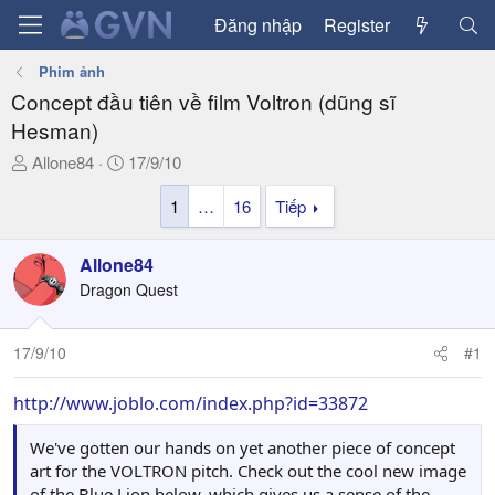
Đăng nhập
Register
Phim ảnh
Concept đầu tiên về film Voltron (dũng sĩ
Hesman)
T
N
Allone84
17/9/10
h
g
1
…
16
Tiếp
r
à
e
y
a
g
Allone84
d
ử
Dragon Quest
s
i
t
a
17/9/10
#1
r
t
http://www.joblo.com/index.php?id=33872
e
r
We've gotten our hands on yet another piece of concept
art for the VOLTRON pitch. Check out the cool new image
of the Blue Lion below, which gives us a sense of the