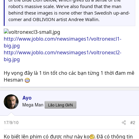
robot's massive scale. We've also found that the man
behind these images is none other than Swedish up-and-
comer and OBLIVION artist Andree Wallin.
http://www.joblo.com/newsimages1/voltronexcl1-
big.jpg
http://www.joblo.com/newsimages1/voltronexcl2-
big.jpg
Hy vọng đây là 1 tin tốt cho các bạn từng 1 thời đam mê
Hesman
Ayo
Mega Man
Lão Làng GVN
17/9/10
#2
Ko biết lên phim có được như này ko
Đã có thông tin