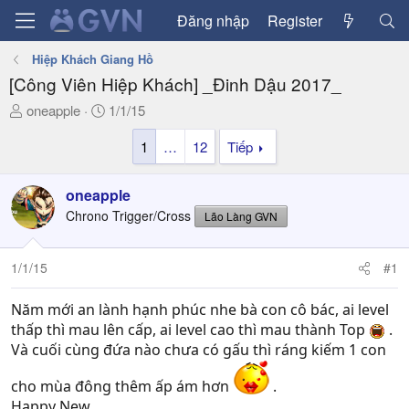
Đăng nhập
Register
Hiệp Khách Giang Hồ
[Công Viên Hiệp Khách] _Đinh Dậu 2017_
T
N
oneapple
1/1/15
h
g
1
…
12
Tiếp
r
à
e
y
a
g
oneapple
d
ử
Chrono Trigger/Cross
Lão Làng GVN
s
i
t
a
1/1/15
#1
r
t
Năm mới an lành hạnh phúc nhe bà con cô bác, ai level
e
thấp thì mau lên cấp, ai level cao thì mau thành Top
.
r
Và cuối cùng đứa nào chưa có gấu thì ráng kiếm 1 con
cho mùa đông thêm ấp ám hơn
.
Happy New