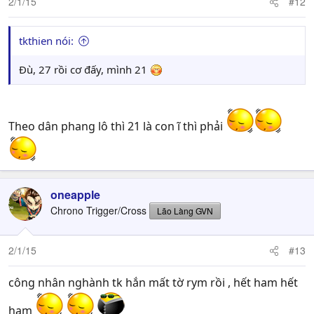
2/1/15
#12
tkthien nói:
Đù, 27 rồi cơ đấy, mình 21
Theo dân phang lô thì 21 là con ĩ thì phải
oneapple
Chrono Trigger/Cross
Lão Làng GVN
2/1/15
#13
công nhân nghành tk hắn mất tờ rym rồi , hết ham hết
ham