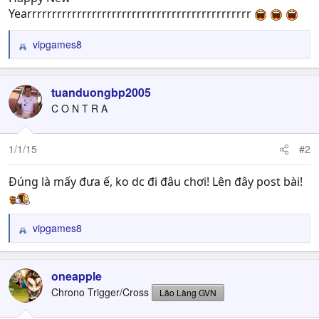
Yearrrrrrrrrrrrrrrrrrrrrrrrrrrrrrrrrrrrrrrrrrrrr
vipgames8
R
e
a
c
tuanduongbp2005
t
C O N T R A
i
o
n
1/1/15
#2
s
:
Đúng là mấy đưa ế, ko dc đi đâu chơi! Lên đây post bài!
vipgames8
R
e
a
c
oneapple
t
Chrono Trigger/Cross
Lão Làng GVN
i
o