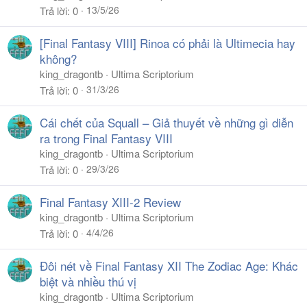
13/5/26
Trả lời
0
[Final Fantasy VIII] Rinoa có phải là Ultimecia hay
không?
king_dragontb
Ultima Scriptorium
31/3/26
Trả lời
0
Cái chết của Squall – Giả thuyết về những gì diễn
ra trong Final Fantasy VIII
king_dragontb
Ultima Scriptorium
29/3/26
Trả lời
0
Final Fantasy XIII-2 Review
king_dragontb
Ultima Scriptorium
4/4/26
Trả lời
0
Đôi nét về Final Fantasy XII The Zodiac Age: Khác
biệt và nhiều thú vị
king_dragontb
Ultima Scriptorium