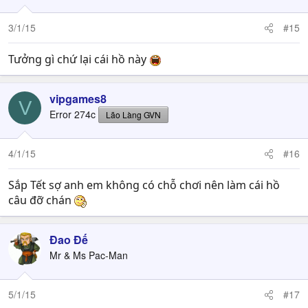
3/1/15
#15
Tưởng gì chứ lại cái hồ này
vipgames8
V
Error 274c
Lão Làng GVN
4/1/15
#16
Sắp Tết sợ anh em không có chỗ chơi nên làm cái hồ
câu đỡ chán
Đao Đế
Mr & Ms Pac-Man
5/1/15
#17