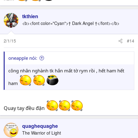
tkthien
<b><font color="Cyan">† Dark Angel †</font></b>
2/1/15
#14
oneapple nói:
công nhân nghành tk hắn mất tờ rym rồi , hết ham hết
ham
Quay tay đều đặn
quaghequaghe
The Warrior of Light