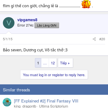
flim gì thế con giời, chẳng lẻ là ......................
.
vipgames8
V
Error 274c
Lão Làng GVN
5/1/15
#20
Bảo seven, Dương cụt, Võ tắc thở :3
1
…
12
Tiếp
You must log in or register to reply here.
Similar threads
[FF Explained #2] Final Fantasy VIII
king_dragontb
Ultima Scriptorium