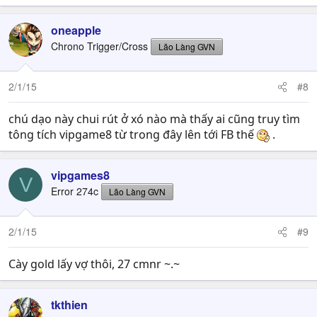
oneapple
Chrono Trigger/Cross
Lão Làng GVN
2/1/15
#8
chú dạo này chui rút ở xó nào mà thấy ai cũng truy tìm
tông tích vipgame8 từ trong đây lên tới FB thế
.
vipgames8
V
Error 274c
Lão Làng GVN
2/1/15
#9
Cày gold lấy vợ thôi, 27 cmnr ~.~
tkthien