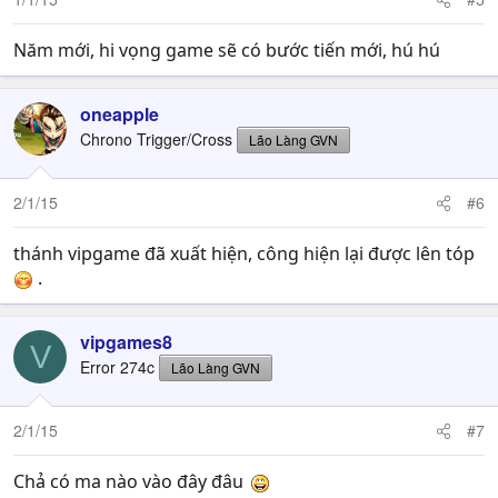
Năm mới, hi vọng game sẽ có bước tiến mới, hú hú
oneapple
Chrono Trigger/Cross
Lão Làng GVN
2/1/15
#6
thánh vipgame đã xuất hiện, công hiện lại được lên tóp
.
vipgames8
V
Error 274c
Lão Làng GVN
2/1/15
#7
Chả có ma nào vào đây đâu