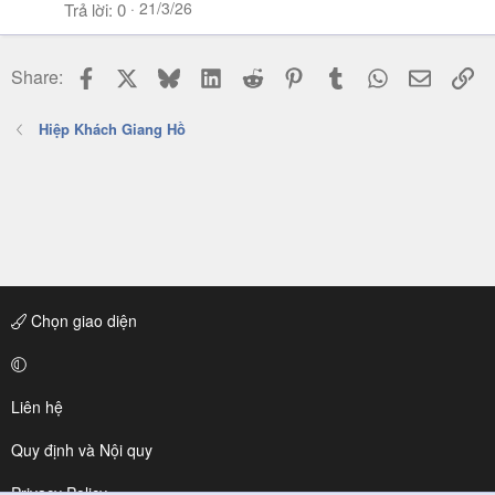
21/3/26
Trả lời
0
Facebook
X
Bluesky
LinkedIn
Reddit
Pinterest
Tumblr
WhatsApp
Email
Li
Share:
Hiệp Khách Giang Hồ
Chọn giao diện
Liên hệ
Quy định và Nội quy
Privacy Policy