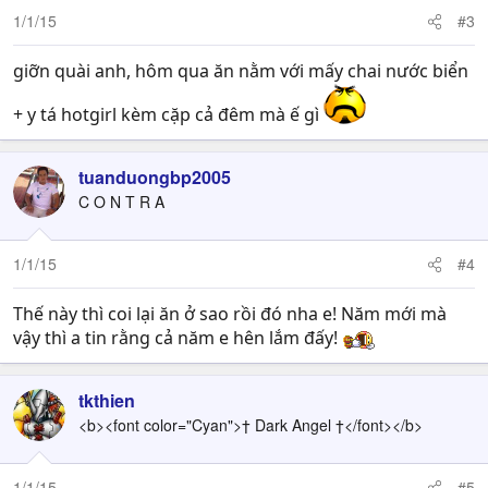
n
1/1/15
#3
s
:
giỡn quài anh, hôm qua ăn nằm với mấy chai nước biển
+ y tá hotgirl kèm cặp cả đêm mà ế gì
tuanduongbp2005
C O N T R A
1/1/15
#4
Thế này thì coi lại ăn ở sao rồi đó nha e! Năm mới mà
vậy thì a tin rằng cả năm e hên lắm đấy!
tkthien
<b><font color="Cyan">† Dark Angel †</font></b>
1/1/15
#5