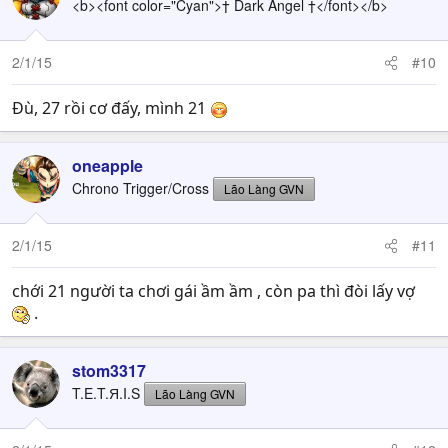
<b><font color="Cyan">† Dark Angel †</font></b>
2/1/15
#10
Đù, 27 rồi cơ đấy, mình 21
oneapple
Chrono Trigger/Cross
Lão Làng GVN
2/1/15
#11
chới 21 người ta chơi gái ầm ầm , còn pa thì đòi lấy vợ
.
stom3317
T.E.T.Я.I.S
Lão Làng GVN