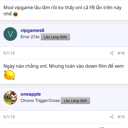
Mod vipgame lâu lắm rồi ko thấy onl cả FB lẫn trên này
nhể
vipgames8
V
Error 274c
Lão Làng GVN
5/1/15
#18
Ngày nào chẳng onl. Nhưng toàn vào down film để xem
oneapple
Chrono Trigger/Cross
Lão Làng GVN
5/1/15
#19