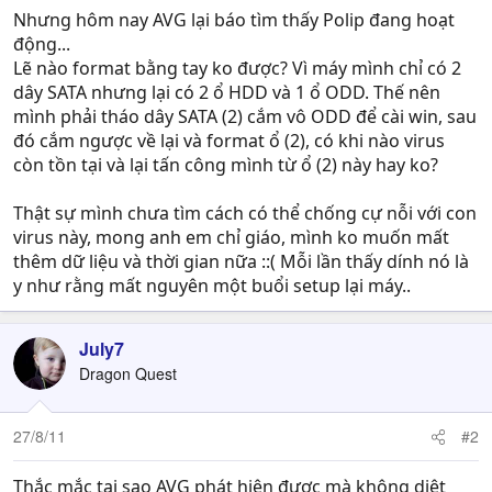
Nhưng hôm nay AVG lại báo tìm thấy Polip đang hoạt
động...
Lẽ nào format bằng tay ko được? Vì máy mình chỉ có 2
dây SATA nhưng lại có 2 ổ HDD và 1 ổ ODD. Thế nên
mình phải tháo dây SATA (2) cắm vô ODD để cài win, sau
đó cắm ngược về lại và format ổ (2), có khi nào virus
còn tồn tại và lại tấn công mình từ ổ (2) này hay ko?
Thật sự mình chưa tìm cách có thể chống cự nỗi với con
virus này, mong anh em chỉ giáo, mình ko muốn mất
thêm dữ liệu và thời gian nữa ::( Mỗi lần thấy dính nó là
y như rằng mất nguyên một buổi setup lại máy..
July7
Dragon Quest
27/8/11
#2
Thắc mắc tại sao AVG phát hiện được mà không diệt