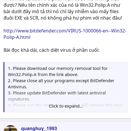
được? Nếu tên chính xác của nó là Win32.Polip.A như
bài dưới đây mô tả thì nó chỉ lây nhiễm vào mấy files
đuôi EXE và SCR, nó không phá hư phim với nhạc đâu!
http://www.bitdefender.com/VIRUS-1000066-en--Win32-
Polip-A.html
Bài đọc khá dài, cách diệt virus ở phần cuối:
1. Please download our memory removal tool for
Win32.Polip.A from the link above.
2. Please close all your programs except BitDefender
Antivirus.
3. Please update BitDefender with latest antiviral
signatures.
4. Please run the removal tool - this will remove the virus
Click to expand...
from memory only.
5. Please scan your entire HDD with BitDefender and let
BitDefender disinfect your files.
quanghuy_1993