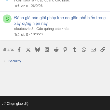
26/2/26
Trả lời
0
Đánh giá các giải pháp khe co giãn phổ biến trong
S
xây dựng hiện nay
sieutocviet3
Các quảng cáo khác
10/6/26
Trả lời
0
Facebook
X
Bluesky
LinkedIn
Reddit
Pinterest
Tumblr
WhatsApp
Email
Li
Share:
Security
Chọn giao diện