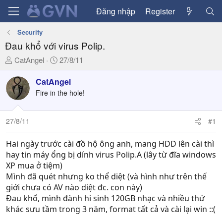
Đăng nhập
Register
Security
Đau khổ với virus Polip.
T
N
CatAngel
27/8/11
h
g
r
à
CatAngel
e
y
Fire in the hole!
a
g
d
ử
27/8/11
#1
s
i
t
a
Hai ngày trước cài đồ hộ ông anh, mang HDD lên cài thì
r
hay tin máy ổng bị dính virus Polip.A (lây từ đĩa windows
t
XP mua ở tiệm)
e
Mình đã quét nhưng ko thể diệt (và hình như trên thế
r
giới chưa có AV nào diệt đc. con này)
Đau khổ, mình đành hi sinh 120GB nhạc và nhiều thứ
khác sưu tầm trong 3 năm, format tất cả và cài lại win ::(