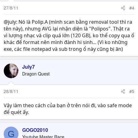
27/8/11
#4
@july: Nó là Polip.A (mình scan bằng removal tool thì ra
tên này), nhưng AVG lại nhận diện là "Polipos". Thật ra
vì lượng nhạc và clip quá lớn (120 GB), ko thể copy qua ổ
khác để format nên mình đành hi sinh... (Vì ko những
exe, các file notepad và sub trong ổ này cũng bị ăn)
July7
Dragon Quest
28/8/11
#5
Vậy làm theo cách của bạn ở trên nói đi, vào safe mode
để quét ấy.
GOGO2010
G
Youtube Master Race