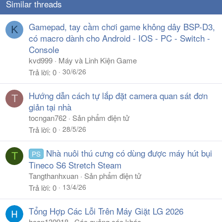
Similar threads
Gamepad, tay cầm chơi game không dây BSP-D3,
K
có macro dành cho Android - IOS - PC - Switch -
Console
kvd999
Máy và Linh Kiện Game
30/6/26
Trả lời
0
Hướng dẫn cách tự lắp đặt camera quan sát đơn
T
giản tại nhà
tocngan762
Sản phẩm điện tử
28/5/26
Trả lời
0
Nhà nuôi thú cưng có dùng được máy hút bụi
PS
T
Tineco S6 Stretch Steam
Tangthanhxuan
Sản phẩm điện tử
13/4/26
Trả lời
0
Tổng Hợp Các Lỗi Trên Máy Giặt LG 2026
hoan130918
Các quảng cáo khác