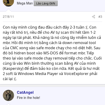
Mega Man
Lão Làng GVN
27/8/11
#3
Con này mình cũng đau đầu cách đây 2-3 tuần :(. Con
này rất khó trị, nều để cho AV tự scan thì hết tầm 1-2
ngày lại tái phát. Khả năng là nó cũng lây nhiễm luôn cả
mbr. Hồi đó mình trị bằng cách là down removal tool
của CMC xong vào safe mode chạy cho nó diệt hết. Sau
đó bỏ hidren boot vào MS-DOS để format mbr. Tiếp
theo lại vào safe mode chạy removal tiếp cho chắc. Cuối
cùng là vào Win bình thường scan bằng AV của mình
(Kaspersky) để đảm bảo ko còn nữa. Kết quả là hư mất
2 soft là Windows Media Player và VoiceExplorer phải
cài lại :(.
CatAngel
Fire in the hole!