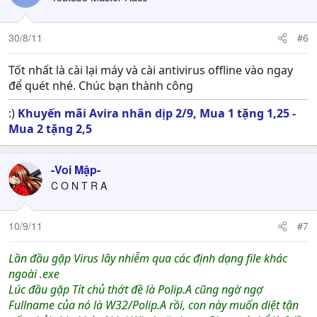
30/8/11
#6
Tốt nhất là cài lại máy và cài antivirus offline vào ngay
để quét nhé. Chúc bạn thành công
:)
Khuyến mãi Avira nhân dịp 2/9, Mua 1 tặng 1,25 -
Mua 2 tặng 2,5
-Voi Mập-
C O N T R A
10/9/11
#7
Lần đầu gặp Virus lây nhiễm qua các định dạng file khác
ngoài .exe
Lúc đầu gặp Tít chủ thớt đề là Polip.A cũng ngờ ngợ
Fullname của nó là W32/Polip.A rồi, con này muốn diệt tận