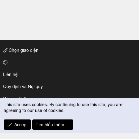
Chọn giao diện
Liên hệ
Quy định và Nội quy
Privacy Policy
This site uses cookies. By continuing to use this site, you are
agreeing to our use of cookies.
Trợ giúp
R
Accept
Tìm hiểu thêm.…
S
S