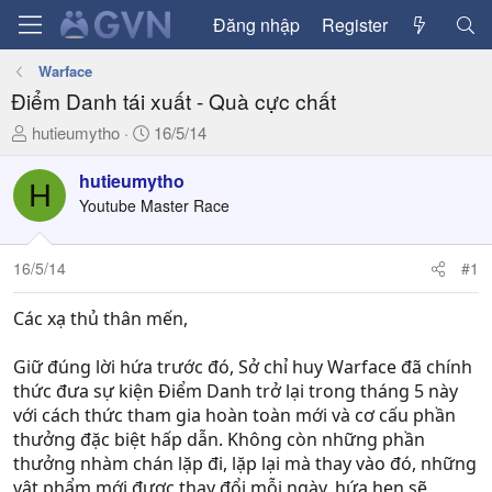
Đăng nhập
Register
Warface
Điểm Danh tái xuất - Quà cực chất
T
N
hutieumytho
16/5/14
h
g
r
à
hutieumytho
H
e
y
Youtube Master Race
a
g
d
ử
16/5/14
#1
s
i
t
a
Các xạ thủ thân mến,
r
t
Giữ đúng lời hứa trước đó, Sở chỉ huy Warface đã chính
e
thức đưa sự kiện Điểm Danh trở lại trong tháng 5 này
r
với cách thức tham gia hoàn toàn mới và cơ cấu phần
thưởng đặc biệt hấp dẫn. Không còn những phần
thưởng nhàm chán lặp đi, lặp lại mà thay vào đó, những
vật phẩm mới được thay đổi mỗi ngày, hứa hẹn sẽ