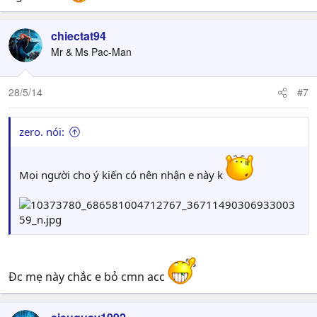
chiectat94
Mr & Ms Pac-Man
28/5/14
#7
zero. nói:
Mọi người cho ý kiến có nên nhận e này k
Đc mẹ này chắc e bỏ cmn acc