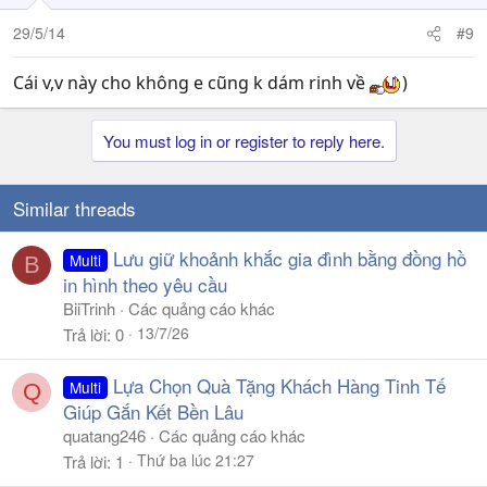
29/5/14
#9
Cái v,v này cho không e cũng k dám rinh về
)
You must log in or register to reply here.
Similar threads
Lưu giữ khoảnh khắc gia đình bằng đồng hồ
Multi
B
in hình theo yêu cầu
BiiTrinh
Các quảng cáo khác
13/7/26
Trả lời
0
Lựa Chọn Quà Tặng Khách Hàng Tinh Tế
Multi
Q
Giúp Gắn Kết Bền Lâu
quatang246
Các quảng cáo khác
Thứ ba lúc 21:27
Trả lời
1