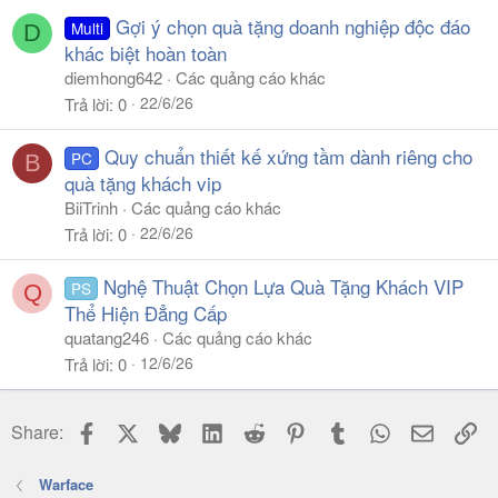
Gợi ý chọn quà tặng doanh nghiệp độc đáo
Multi
D
khác biệt hoàn toàn
diemhong642
Các quảng cáo khác
22/6/26
Trả lời
0
Quy chuẩn thiết kế xứng tầm dành riêng cho
PC
B
quà tặng khách vip
BiiTrinh
Các quảng cáo khác
22/6/26
Trả lời
0
Nghệ Thuật Chọn Lựa Quà Tặng Khách VIP
PS
Q
Thể Hiện Đẳng Cấp
quatang246
Các quảng cáo khác
12/6/26
Trả lời
0
Facebook
X
Bluesky
LinkedIn
Reddit
Pinterest
Tumblr
WhatsApp
Email
Li
Share:
Warface