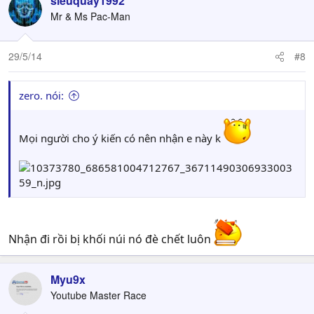
sieuquay1992
Mr & Ms Pac-Man
29/5/14
#8
zero. nói:
Mọi người cho ý kiến có nên nhận e này k
Nhận đi rồi bị khối núi nó đè chết luôn
Myu9x
Youtube Master Race