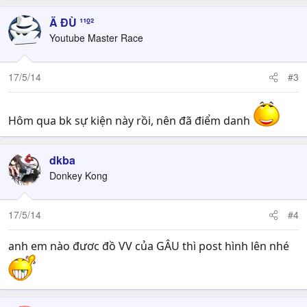
Ä ĐÙ ¹¹º²
Youtube Master Race
17/5/14
#3
Hôm qua bk sự kiện này rồi, nên đã điểm danh
dkba
Donkey Kong
17/5/14
#4
anh em nào đươc đồ VV của GÂU thì post hình lên nhé