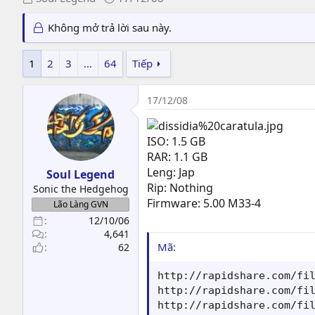
h
g
r
à
Không mở trả lời sau này.
e
y
a
g
1
2
3
…
64
Tiếp
d
ử
s
i
t
17/12/08
a
r
ISO: 1.5 GB
t
RAR: 1.1 GB
e
Leng: Jap
Soul Legend
r
Rip: Nothing
Sonic the Hedgehog
Firmware: 5.00 M33-4
Lão Làng GVN
12/10/06
4,641
Mã:
62
http://rapidshare.com/fil
http://rapidshare.com/fil
http://rapidshare.com/fil