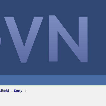
dheld
Sony