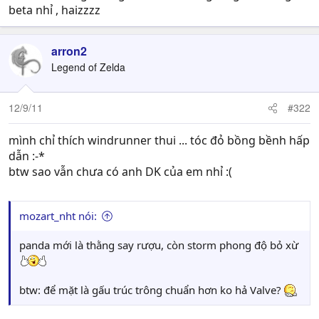
beta nhỉ , haizzzz
arron2
Legend of Zelda
12/9/11
#322
mình chỉ thích windrunner thui ... tóc đỏ bồng bềnh hấp
dẫn :-*
btw sao vẫn chưa có anh DK của em nhỉ :(
mozart_nht nói:
panda mới là thằng say rượu, còn storm phong độ bỏ xừ
btw: để mặt là gấu trúc trông chuẩn hơn ko hả Valve?