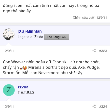
đúng í , em mất cảm tình nhất con này , trông nó ba
ngơ thế nào ấy
Chỉnh sửa cuối:
12/9/11
[XS]-Minhtan
Legend of Zelda
Lão Làng GVN
12/9/11
#323
Con Weaver nhìn ngầu dữ. Icon skill cứ như bọ chét,
chấy rận
Mirana's portrait đẹp quá. Axe, Pudge,
Storm ổn. Mỗi con Nevermore như sh*t ấy
zzvua
Z
T.E.T.Я.I.S
12/9/11
#324