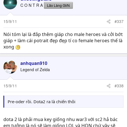
C O N T R A
Lão Làng GVN
15/9/11
#337
Nói tóm lại là đắp thêm giáp cho male heroes và cởi bớt
giáp + làm cái potrait đẹp đẹp tí co female heroes thế là
xong
anhquan910
Legend of Zelda
15/9/11
#338
Pre-oder rồi. Dota2 ra là chiến thôi
dota 2 là phải mua key giống nhu war3 với sc2 hả bác
em tưởng là nó sẽ làm giống LOL và HON chứ vậy sẽ