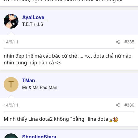
Aya!Love_
T.E.T.Я.I.S
14/9/11
#335
nhìn đẹp thế mà các bác cứ chê .... =x , dota chả nữ nào
nhìn cũng hấp dẫn cả <3
TMan
T
Mr & Ms Pac-Man
14/9/11
#336
Mình thấy Lina dota2 không "bằng" lina dota
ShootingStars