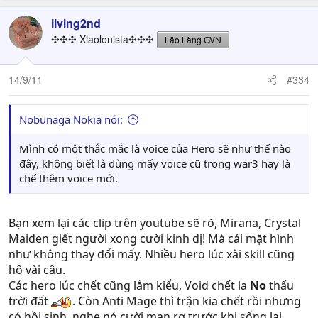
living2nd
✣✣✣ Xiaolonista✣✣✣
Lão Làng GVN
14/9/11
#334
Nobunaga Nokia nói:
Mình có một thắc mắc là voice của Hero sẽ như thế nào
đây, không biết là dùng mấy voice cũ trong war3 hay là
chế thêm voice mới.
Bạn xem lại các clip trên youtube sẽ rõ, Mirana, Crystal
Maiden giết người xong cười kinh dị! Mà cái mặt hình
như không thay đổi mấy. Nhiều hero lúc xài skill cũng
hô vài câu.
Các hero lúc chết cũng lắm kiểu, Void chết la
No
thấu
trời đất
. Còn Anti Mage thì trận kia chết rồi nhưng
có hồi sinh, nghe nó cười man rợ trước khi sống lại.