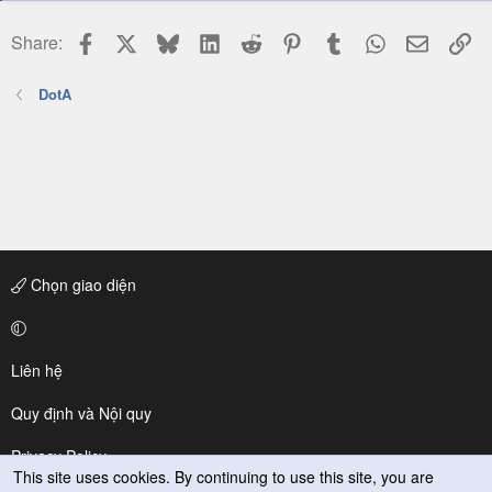
Facebook
X
Bluesky
LinkedIn
Reddit
Pinterest
Tumblr
WhatsApp
Email
Li
Share:
DotA
Chọn giao diện
Liên hệ
Quy định và Nội quy
Privacy Policy
This site uses cookies. By continuing to use this site, you are