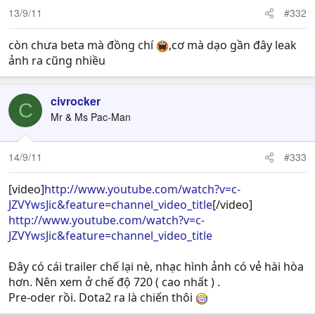
13/9/11
#332
còn chưa beta mà đồng chí
,cơ mà dạo gần đây leak
ảnh ra cũng nhiều
civrocker
C
Mr & Ms Pac-Man
14/9/11
#333
[video]
http://www.youtube.com/watch?v=c-
JZVYwsJic&feature=channel_video_title
[/video]
http://www.youtube.com/watch?v=c-
JZVYwsJic&feature=channel_video_title
Đây có cái trailer chế lại nè, nhạc hình ảnh có vẻ hài hòa
hơn. Nên xem ở chế độ 720 ( cao nhất ) .
Pre-oder rồi. Dota2 ra là chiến thôi