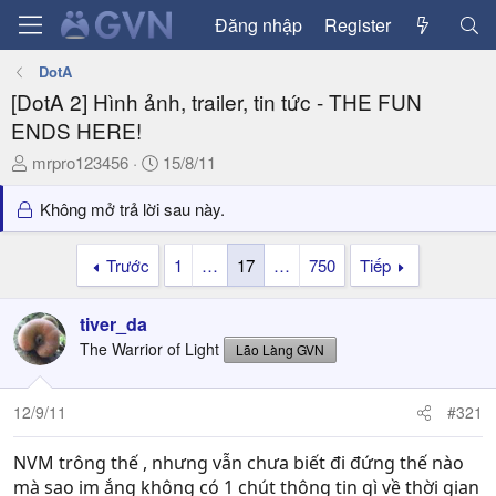
Đăng nhập
Register
DotA
[DotA 2] Hình ảnh, trailer, tin tức - THE FUN
ENDS HERE!
T
N
mrpro123456
15/8/11
h
g
r
à
Không mở trả lời sau này.
e
y
a
g
Trước
1
…
17
…
750
Tiếp
d
ử
s
i
tiver_da
t
a
The Warrior of Light
Lão Làng GVN
r
t
12/9/11
#321
e
r
NVM trông thế , nhưng vẫn chưa biết đi đứng thế nào
mà sao im ắng không có 1 chút thông tin gì về thời gian