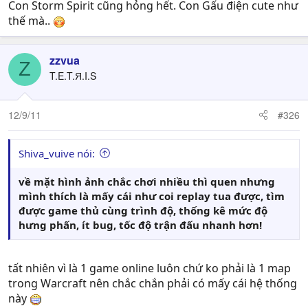
Con Storm Spirit cũng hỏng hết. Con Gấu điện cute như
thế mà..
zzvua
Z
T.E.T.Я.I.S
12/9/11
#326
Shiva_vuive nói:
về mặt hình ảnh chắc chơi nhiều thì quen nhưng
mình thích là mấy cái như coi replay tua được, tìm
được game thủ cùng trình độ, thống kê mức độ
hưng phấn, ít bug, tốc độ trận đấu nhanh hơn!
tất nhiên vì là 1 game online luôn chứ ko phải là 1 map
trong Warcraft nên chắc chắn phải có mấy cái hệ thống
này