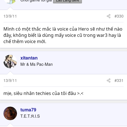
13/9/11
#330
Mình có một thắc mắc là voice của Hero sẽ như thế nào
đây, không biết là dùng mấy voice cũ trong war3 hay là
chế thêm voice mới.
xitantan
Mr & Ms Pac-Man
13/9/11
#331
mịe, siêu nhân techies của tôi đâu >.<
tuma79
T.E.T.Я.I.S