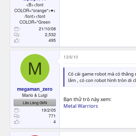
t
<B><font
e
COLOR="orange">♥<
r
/font><font
COLOR="Green
21/10/08
2,532
495
13/6/10
M
Có cái game robot mà có thằng ng
lắm , có con robot hình tròn di 
megaman_zero
Mario & Luigi
Bạn thử trò này xem:
Lão Làng GVN
Metal Warriors
19/2/05
771
4