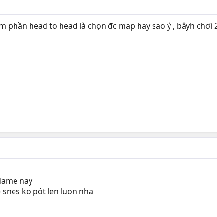
em phần head to head là chọn đc map hay sao ý , bâyh chơi
 dame nay
) snes ko pót len luon nha