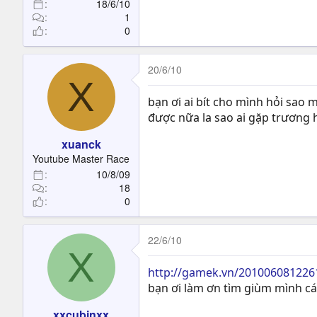
18/6/10
1
0
20/6/10
X
bạn ơi ai bít cho mình hỏi sao
được nữa la sao ai gặp trương
xuanck
Youtube Master Race
10/8/09
18
0
22/6/10
X
http://gamek.vn/2010060812261
bạn ơi làm ơn tìm giùm mình cái
xxcubinxx