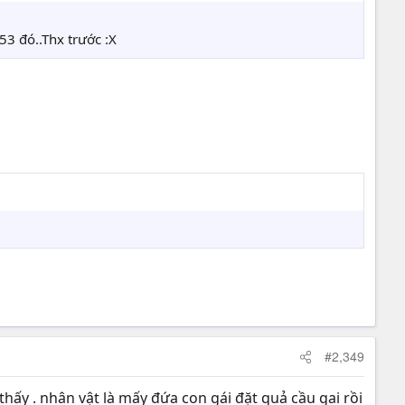
53 đó..Thx trước :X
#2,349
hấy . nhân vật là mấy đứa con gái đặt quả cầu gai rồi