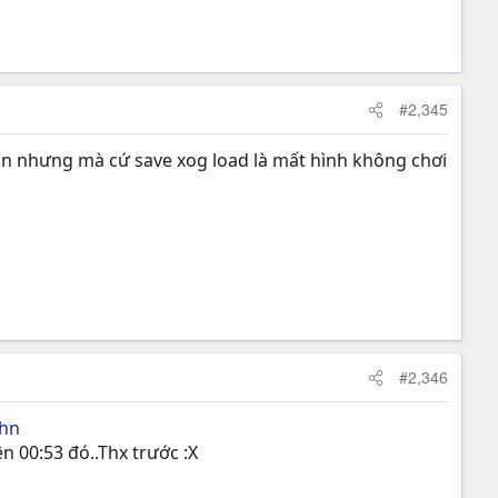
#2,345
ngon nhưng mà cứ save xog load là mất hình không chơi
#2,346
chn
n 00:53 đó..Thx trước :X