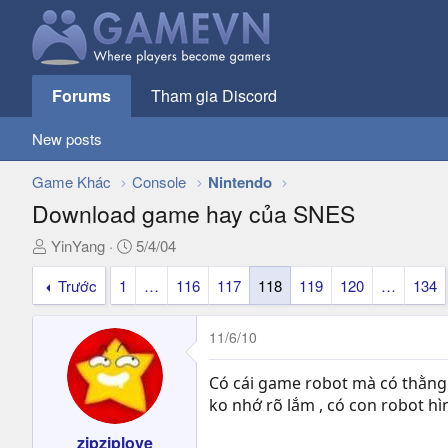
Forums
Tham gia Discord
New posts
Game Khác
Console
Nintendo
Download game hay của SNES
T
N
YinYang
5/4/04
h
g
Trước
1
…
116
117
118
119
120
…
134
r
à
e
y
a
g
11/6/10
d
ử
s
i
Có cái game robot mà có thằng n
t
ko nhớ rõ lắm , có con robot hì
a
r
zipziplove