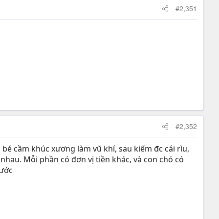
#2,351
#2,352
u bé cầm khúc xương làm vũ khí, sau kiếm đc cái rìu,
 nhau. Mỗi phần có đơn vị tiền khác, và con chó có
rước