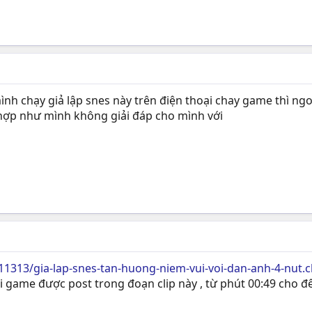
 mình chạy giả lập snes này trên điện thoại chay game thì 
 hợp như mình không giải đáp cho mình với
1313/gia-lap-snes-tan-huong-niem-vui-voi-dan-anh-4-nut.
 game được post trong đoạn clip này , từ phút 00:49 cho đê