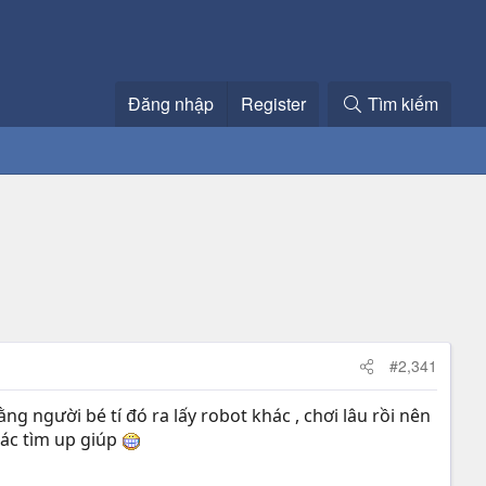
Đăng nhập
Register
Tìm kiếm
#2,341
g người bé tí đó ra lấy robot khác , chơi lâu rồi nên
bác tìm up giúp