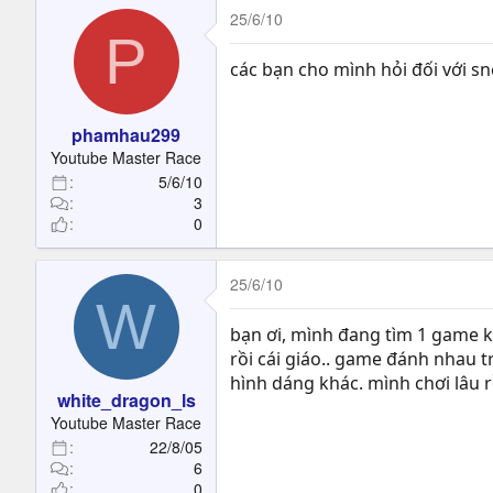
25/6/10
P
các bạn cho mình hỏi đối với sn
phamhau299
Youtube Master Race
5/6/10
3
0
25/6/10
W
bạn ơi, mình đang tìm 1 game ki
rồi cái giáo.. game đánh nhau t
hình dáng khác. mình chơi lâu r
white_dragon_ls
Youtube Master Race
22/8/05
6
0