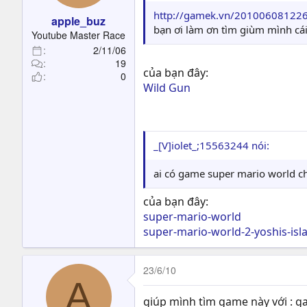
http://gamek.vn/2010060812261
apple_buz
bạn ơi làm ơn tìm giùm mình cái
Youtube Master Race
2/11/06
19
của bạn đây:
0
Wild Gun
_[V]iolet_;15563244 nói:
ai có game super mario world ch
của bạn đây:
super-mario-world
super-mario-world-2-yoshis-isl
23/6/10
A
giúp mình tìm game này với : ga