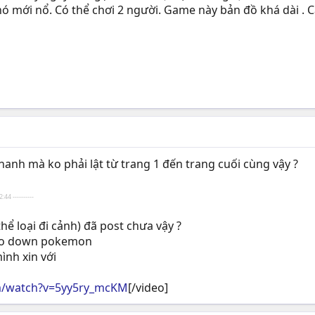
ó mới nổ. Có thể chơi 2 người. Game này bản đồ khá dài . 
nh mà ko phải lật từ trang 1 đến trang cuối cùng vậy ?
:44 ----------
 loại đi cảnh) đã post chưa vậy ?
cho down pokemon
ình xin với
m/watch?v=5yy5ry_mcKM
[/video]