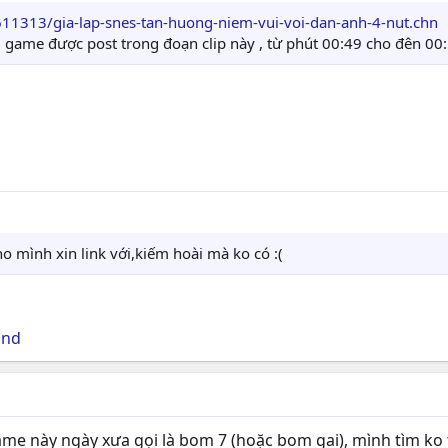
1313/gia-lap-snes-tan-huong-niem-vui-voi-dan-anh-4-nut.chn
 game được post trong đoạn clip này , từ phút 00:49 cho đên 00:
o mình xin link với,kiếm hoài mà ko có :(
and
me này ngày xưa gọi là bom 7 (hoặc bom gai), mình tìm ko t