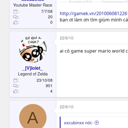
---------- Post added at 09:36 ---------- Previous post was at 09
Youtube Master Race
7/7/08
http://gamek.vn/2010060812261
20
bạn ơi làm ơn tìm giùm mình cái
0
22/6/10
ai có game super mario world ch
_[V]iolet_
Legend of Zelda
23/10/08
901
4
22/6/10
A
xxcubinxx nói: