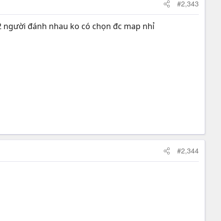
#2,343
 2 người đánh nhau ko có chọn đc map nhỉ
#2,344