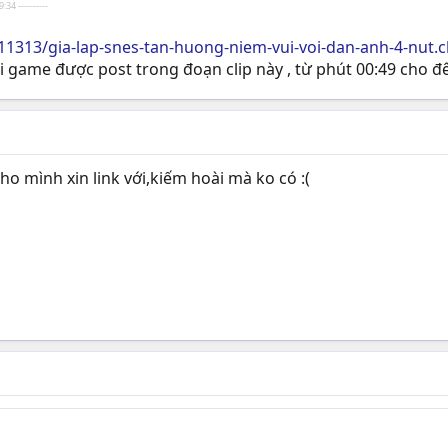
:34 ----------
1313/gia-lap-snes-tan-huong-niem-vui-voi-dan-anh-4-nut.
 game được post trong đoạn clip này , từ phút 00:49 cho đê
o mình xin link với,kiếm hoài mà ko có :(