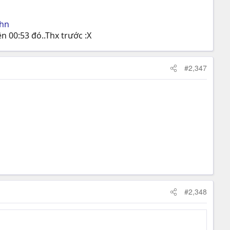
chn
n 00:53 đó..Thx trước :X
#2,347
#2,348