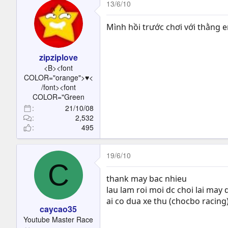
13/6/10
Mình hồi trước chơi với thằng 
zipziplove
<B><font
COLOR="orange">♥<
/font><font
COLOR="Green
21/10/08
2,532
495
19/6/10
C
thank may bac nhieu
lau lam roi moi dc choi lai may
ai co dua xe thu (chocbo racing
caycao35
Youtube Master Race