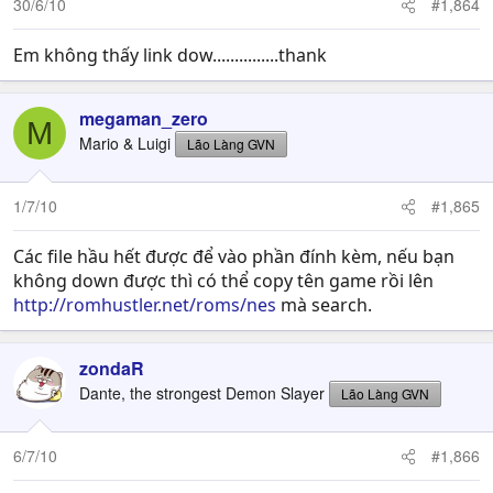
30/6/10
#1,864
Em không thấy link dow...............thank
megaman_zero
M
Mario & Luigi
Lão Làng GVN
1/7/10
#1,865
Các file hầu hết được để vào phần đính kèm, nếu bạn
không down được thì có thể copy tên game rồi lên
http://romhustler.net/roms/nes
mà search.
zondaR
Dante, the strongest Demon Slayer
Lão Làng GVN
6/7/10
#1,866