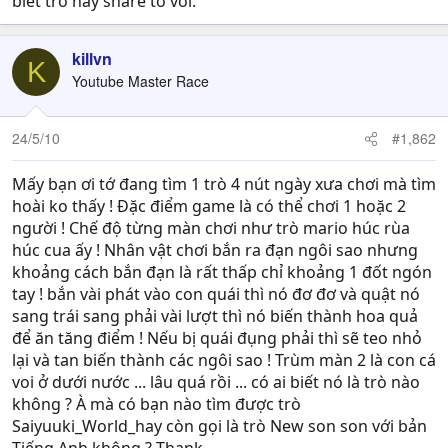
biết trò này share tớ với.
killvn
K
Youtube Master Race
24/5/10
#1,862
Mấy bạn ơi tớ đang tìm 1 trò 4 nút ngày xưa chơi mà tìm
hoài ko thấy ! Đặc điểm game là có thể chơi 1 hoặc 2
người ! Chế độ từng màn chơi như trò mario húc rùa
húc cua ấy ! Nhân vật chơi bắn ra đạn ngôi sao nhưng
khoảng cách bắn đạn là rất thấp chỉ khoảng 1 đốt ngón
tay ! bắn vài phát vào con quái thì nó đơ đơ và quật nó
sang trái sang phải vài lượt thì nó biến thành hoa quả
để ăn tăng điểm ! Nếu bị quái đụng phải thì sẽ teo nhỏ
lại và tan biến thành các ngôi sao ! Trùm màn 2 là con cá
voi ở dưới nước ... lâu quá rồi ... có ai biết nó là trò nào
không ? À mà có bạn nào tìm được trò
Saiyuuki_World_hay còn gọi là trò New son son với bản