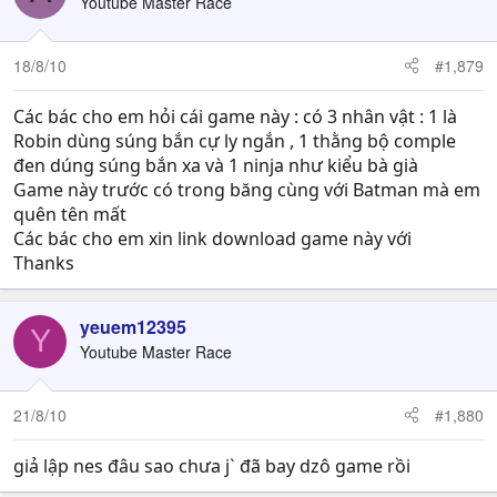
Youtube Master Race
18/8/10
#1,879
Các bác cho em hỏi cái game này : có 3 nhân vật : 1 là
Robin dùng súng bắn cự ly ngắn , 1 thằng bộ comple
đen dúng súng bắn xa và 1 ninja như kiểu bà già
Game này trước có trong băng cùng với Batman mà em
quên tên mất
Các bác cho em xin link download game này với
Thanks
yeuem12395
Y
Youtube Master Race
21/8/10
#1,880
giả lập nes đâu sao chưa j` đã bay dzô game rồi