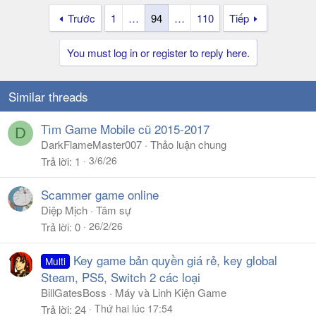
Trước
1
…
94
…
110
Tiếp
You must log in or register to reply here.
Similar threads
Tìm Game Mobile cũ 2015-2017
D
DarkFlameMaster007
Thảo luận chung
3/6/26
Trả lời
1
Scammer game online
Diệp Mịch
Tâm sự
26/2/26
Trả lời
0
Key game bản quyền giá rẻ, key global
Multi
Steam, PS5, Switch 2 các loại
BillGatesBoss
Máy và Linh Kiện Game
Thứ hai lúc 17:54
Trả lời
24