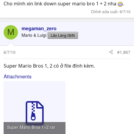
Cho mình xin link down super mario bro 1 + 2 nha
.
Chỉnh sửa cuối:
6/7/10
megaman_zero
M
Mario & Luigi
Lão Làng GVN
6/7/10
#1,867
Super Mario Bros 1, 2 có ở file đính kèm.
Attachments
Super Mario Bros 1+2.rar