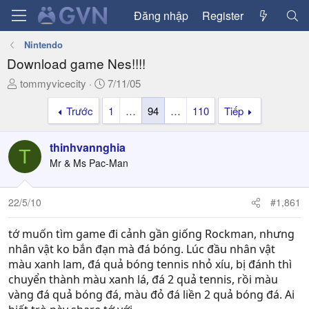
Đăng nhập
Register
Nintendo
Download game Nes!!!!
T
N
tommyvicecity
7/11/05
h
g
Trước
1
…
94
…
110
Tiếp
r
à
e
y
a
g
thinhvannghia
T
d
ử
Mr & Ms Pac-Man
s
i
t
a
22/5/10
#1,861
r
t
tớ muốn tìm game đi cảnh gần giống Rockman, nhưng
e
nhân vật ko bắn đạn mà đá bóng. Lúc đầu nhân vật
r
màu xanh lam, đá quả bóng tennis nhỏ xíu, bị đánh thì
chuyển thành màu xanh lá, đá 2 quả tennis, rồi màu
vàng đá quả bóng đá, màu đỏ đá liền 2 quả bóng đá. Ai