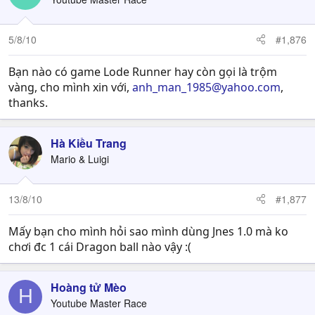
5/8/10
#1,876
Bạn nào có game Lode Runner hay còn gọi là trộm
vàng, cho mình xin với,
anh_man_1985@yahoo.com
,
thanks.
Hà Kiều Trang
Mario & Luigi
13/8/10
#1,877
Mấy bạn cho mình hỏi sao mình dùng Jnes 1.0 mà ko
chơi đc 1 cái Dragon ball nào vậy :(
Hoàng tử Mèo
H
Youtube Master Race