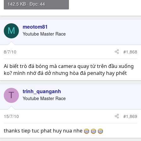
142.5 KB · Đọc: 44
meotom81
M
Youtube Master Race
8/7/10
#1,868
Ai biết trò đá bóng mà camera quay từ trên đầu xuống
ko? mình nhớ đá dở nhưng hòa đá penalty hay phết
trinh_quanganh
T
Youtube Master Race
15/7/10
#1,869
thanks tiep tuc phat huy nua nhe