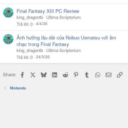
Final Fantasy XIII PC Review
king_dragontb
Ultima Scriptorium
4/4/26
Trả lời
0
Ảnh hưởng lâu dài của Nobuo Uematsu với âm
nhạc trong Final Fantasy
king_dragontb
Ultima Scriptorium
24/3/26
Trả lời
0
Facebook
X
Bluesky
LinkedIn
Reddit
Pinterest
Tumblr
WhatsApp
Email
Li
Share:
Nintendo