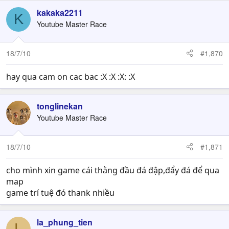
kakaka2211
K
Youtube Master Race
18/7/10
#1,870
hay qua cam on cac bac :X :X :X: :X
tonglinekan
Youtube Master Race
18/7/10
#1,871
cho mình xin game cái thằng đầu đá đập,đẩy đá để qua
map
game trí tuệ đó thank nhiều
la_phung_tien
L