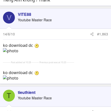
Tiếng Anh không ? Thank
VITE88
V
Youtube Master Race
14/6/10
#1,863
ko download dc
---------- Post added at 10:28 ---------- Previous post was at 10:20 ----------
ko download dc
tieuthient
T
Youtube Master Race