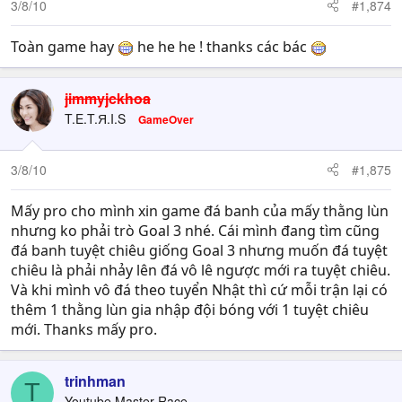
3/8/10
#1,874
Toàn game hay
he he he ! thanks các bác
jimmyjckhoa
T.E.T.Я.I.S
GameOver
3/8/10
#1,875
Mấy pro cho mình xin game đá banh của mấy thằng lùn
nhưng ko phải trò Goal 3 nhé. Cái mình đang tìm cũng
đá banh tuyệt chiêu giống Goal 3 nhưng muốn đá tuyệt
chiêu là phải nhảy lên đá vô lê ngược mới ra tuyệt chiêu.
Và khi mình vô đá theo tuyển Nhật thì cứ mỗi trận lại có
thêm 1 thằng lùn gia nhập đội bóng với 1 tuyệt chiêu
mới. Thanks mấy pro.
trinhman
T
Youtube Master Race