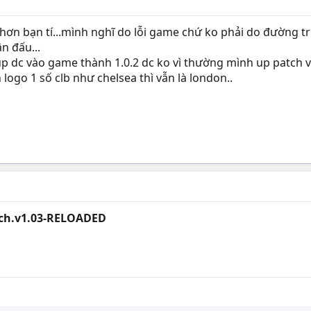
ơn bạn tí...mình nghĩ do lỗi game chứ ko phải do đường tru
ận đấu...
up dc vào game thành 1.0.2 dc ko vì thường mình up patch v
n logo 1 số clb như chelsea thì vẫn là london..
tch.v1.03-RELOADED