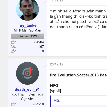
17/12/12
^ mình sài đường truyền mạnh h
là gần thắng thì dis=>ko tính tr
ah sẵn cho hỏi patch vn 5.2 có 
ruy_tânke
dc...thành ra ko có tiếng việt lẫ
Mr & Ms Pac-Man
Lão Làng GVN
8/8/04
167
8
20/12/12
Pro.Evolution.Soccer.2013.Pa
NFO
death_evil_91
[spoil]
<b>Thành Viên Tích
Cực</b>
Mã:
27/2/10