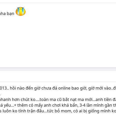
 nha bạn
13.. hồi nào đến giờ chưa đá online bao giờ, giờ mới vào..đ
.
hanh hơn chút ko....toàn ma cũ bắt nạt ma mới...anh tiền đ
quá yếu...+ thêm có mấy anh chơi khá bẩn, 3-4 lần mình gần
s luôn ko tính trận đấu...tức bỏ mom, có ai bị giống mình ko