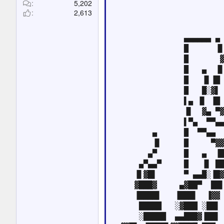
5,202
                         
2,613
                         
                         
                ▄▄▄▄▄▄ ▄ 
                █      ▐▌
                █       ▓
                █   ▄  ▐▌
                █   ▐▌▐█ 
                █   █░▓▌ 
                ▌▄ ▐▌ ▐█ 
                ▐▌  ▓▄ ▀▓
                ▌▀▄  ▀▀▄▄
         ▄      █  ▀▀▄▄  
         ▐▌     █     ▀▓▓
        ▄▀      █   ▄  ▐█
      ▄▀▄▄▀     █   ▐▌ ██
     ▐▌▓█▌      ▀ ▄▄█░▐█▓
     ▓███▓     ▄▓██▀  ██▌
     ▐████▌   ▐███▌  ▐▓▓ 
      █████   ░▓███ ░██▌ 
      ░█████  ▄▄███▓▐██▌ 