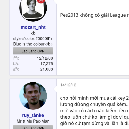
Pes2013 không có giải League
mozart_nht
<b
style="color:#0000ff">
Blue is the colour</b>
Lão Làng GVN
12/12/08
17,275
21,008
14/12/12
cho hỏi mình mới mua cái key 20
lượng đừong chuyền quá kém..
mới vào có cách nào kiếm tiền n
ruy_tânke
theo luôn chứ ko làm gì dc vì 
Mr & Ms Pac-Man
giờ nó cứ tạm dừng vài lần là di
Lão Làng GVN