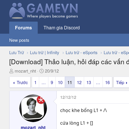
Forums
Tham gia Discord
New posts
Lưu Trữ
Lưu trữ | Infinity
Lưu trữ - eSports
Lưu trữ - eSp
[Download] Thảo luận, hỏi đáp các vấn 
T
N
mozart_nht
20/9/12
h
g
Trước
1
…
9
10
11
12
13
…
16
Tiếp
r
à
e
y
a
g
12/12/12
d
ử
s
i
chọc khe bổng L1 + /\
t
a
cứa lòng L1 + []
r
mozart_nht