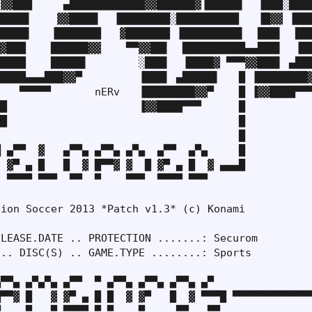
▓▓███     ▄████████████▓▓██████▓▐█████▌  ▐███░████
████▌    ▓▓████▌  ▐████████░██████████   ▐█▓▓ ▐███
████▌   ▐███████   ▓███████ ▐█████████▌  ███▌  ███
▓███    ██████▓▓    ▀▀▓▓██▌  ██████████▄▄███▌  ▐██
████    █████▌        ░███▌  ▐████▓ ▀▀▀▓▓███▌ ▄███
████▄▄▄███▓▓▀         ▐███▌ ▄█████▌   █ ▐████████▓
   ▀▀▀▀▀       nERv   ▐████████▓▓▀    █ ▐▓▓████▀▀▀
█                     ▐▓▓████▀▀▀      █

█                                     █

                                      █

 ▄▀▀  ▓   ▄▀▀▄ ▄▀▀▄ ▄▀▄  ▄▀▀  ▄▀▄     █

 ▓▀ ▄ █   █  ▓ █▀▀▓ ▓  █ ▓▀ ▄ █  ▓ ▄▄▄█

 ▀▀▀▀ ▀▀▀  ▀▀  ▀    ▀▀▀  ▀▀▀▀ ▀▀▀

ion Soccer 2013 *Patch v1.3* (c) Konami

LEASE.DATE .. PROTECTION .......: Securom

.. DISC(S) .. GAME.TYPE ........: Sports

▀▀▄ ▄▀▄▀▄ ▄▀▀  ▀ ▄▀▀▄ ▄▀▀▄ ▄▀▀▄ ▄▀

▀▀▓ █   ▓ ▓▀ ▄ █ █  ▓ ▓▀   █  ▓ ▀▀▀█ ▀▀▀▀▀▀▀▀▀▀▀▀▀
    ▀   ▀ ▀▀▀▀ ▀ ▀    ▀     ▀▀   ▀▀
