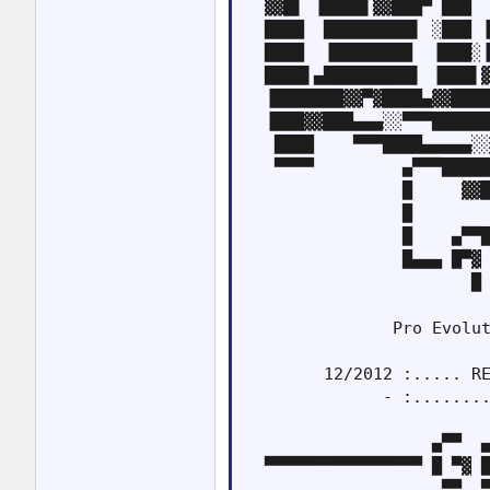
  ▓▓█▌ ▐████▌▓▓███▀ ███  
  ████  █████████▌ ░███ ▐
  ████  ▐████████  ▐███░▐
  ████▌▄█████████▌ ▐███▌▓
  ▐███████▓▓▀▓████▄▓▓████
  ▐███▓▓███▄▄▄░░▀▀▀██████
   ████    ▀▀▀████▄▄▄▄▄░░
   ▀▀▀▀         ▄▀▀▀█████
                █     ▓▓█
                █        
                █    ▄▀▀█
                █▄▄▄ █▀▓ 
                       █ 
               Pro Evolut
        12/2012 :..... RE
              - :........
                   ▄▀▀  ▄
  ▀▀▀▀▀▀▀▀▀▀▀▀▀▀▀▀ █ ▀▓ █
                    ▀▀  ▀