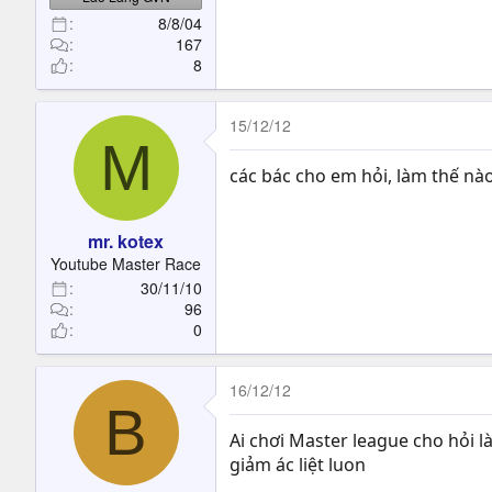
8/8/04
167
8
15/12/12
M
các bác cho em hỏi, làm thế nà
mr. kotex
Youtube Master Race
30/11/10
96
0
16/12/12
B
Ai chơi Master league cho hỏi l
giảm ác liệt luon