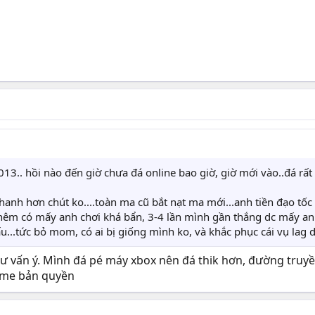
13.. hồi nào đến giờ chưa đá online bao giờ, giờ mới vào..đá rất
hanh hơn chút ko....toàn ma cũ bắt nạt ma mới...anh tiền đạo tốc
 thêm có mấy anh chơi khá bẩn, 3-4 lần mình gần thắng dc mấy a
đấu...tức bỏ mom, có ai bị giống mình ko, và khắc phục cái vụ lag 
 tư vấn ý. Mình đá pé máy xbox nên đá thik hơn, đường truy
game bản quyền