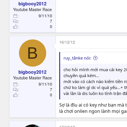
bigbooy2012
Youtube Master Race
9/11/10
7
0
16/12/12
B
ruy_tânke nói:
cho hỏi mình mới mua cái key 20
bigbooy2012
chuyền quá kém...
Youtube Master Race
mới vào có cách nào kiếm tiền n
9/11/10
chứ ko làm gì dc vì quá yếu...+
7
vài lần là dis luôn ko tính trận 
0
Sợ là đíu ai có key như bạn mà
là chơi onlien ngon lành mọi 