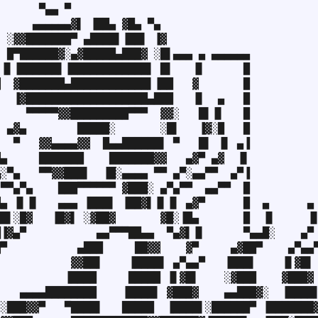
      ▀▄▄ ▀

     ▄▄▄▄▄▄▓▌ ▐██▄ ▓█▄ ▀▄

 ░▓▓███████▀ ▄████▌▐██▌ ▐▓

 █▀██████▓░▄▓█████▄███▓ ░█▌▄▄▄ ▄ ▄▄▄▄▄▄

▐▌▐██████▌▐████████████▌ █▌   ▐▌      █

  ▓███████▄████████████▌▐██   ▓       █

  ▐▓███████████████████▄███   ▐▌  ▄   █

    ▀▀▀▀▀▓▓█████████▀▀▀  ▓▓░   █▌▐▌   █

 ▄▓▄        █████░       ░█▌   ▐▓░█   █

  ▀   ▓▓▄▄▄▄▓▓  █▄▄██████▌ ▀   █▌ ▐▌ ▄▐

▄     ███████    ███████▓▓   ▄▓▀ ▄▓  ▐▌

░▀▄   ▀▀▓▓███▌  ▐█░▄▄▄▄ ▀▀ ▄▀░▄▄▀▀  ▄▀▐

▀▀▄▀▄    ███▀▀▀▀▀▀ ▓███░ ▄▀▄▀▀  ▄▄▀▀  █

▄ ▐▌▐▌   ▄▄▄ ▐███▌ ▐██▓▌▐▌▐▌ ▄▓▀      █  ▄      ▄

█▌░█▓   ▐█▓▌ ░▓██▓       ▓█░▐█▄       █  ▐▌     ▐▌
▐▓▄▀           ▄▄▀▀▀██▄▄  ▀▄▓▌▐▌      ▀▄▄█░    ▄▀

▀           ▄███     ██▓▓    ▓▀     ▄▓██▀    ▄▀▄▄▀
           ▓▓██▌    ▐████▌ ▄▀▄▄▀   ▐███▌    ▐▌▓█▌

          ▐████     █████ ▐▌▓█▌    ░▓███    ▓███▓

   ▄▄▄▄████████    ▐████▌ ▓███▓    ▄▄███▓░  ▐████▌
░███▓▓▀   ▀████▌   █████  ▐████▌░██████▀ ▐███████▓