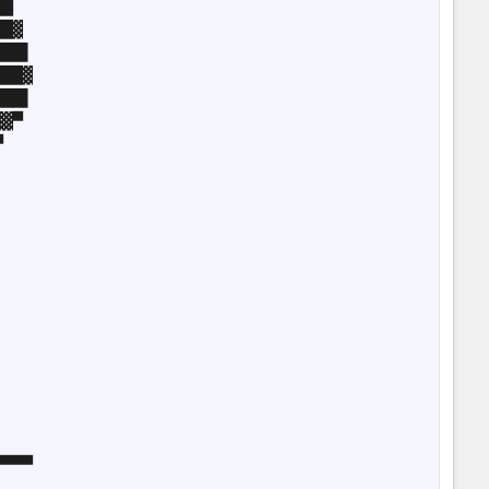
█

█▓

██▌

██▓

██▌

▓▀



▀▀▀
