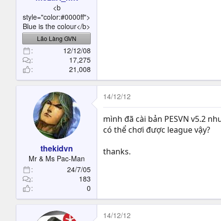
t
<b
e
style="color:#0000ff">
r
Blue is the colour</b>
Lão Làng GVN
12/12/08
17,275
21,008
14/12/12
mình đã cài bản PESVN v5.2 như
có thể chơi được league vậy?
thekidvn
thanks.
Mr & Ms Pac-Man
24/7/05
183
0
14/12/12