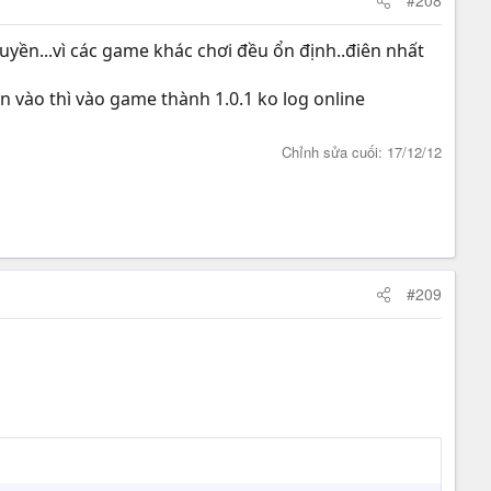
#208
yền...vì các game khác chơi đều ổn định..điên nhất
n vào thì vào game thành 1.0.1 ko log online
Chỉnh sửa cuối:
17/12/12
#209