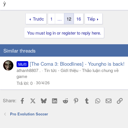
ỳ
Trước
1
…
12
16
Tiếp
You must log in or register to reply here.
Similar threads
[The Coma 3: Bloodlines] - Youngho is back!
Multi
athanh8807 .
Tin tức - Giới thiệu - Thảo luận chung về
game
30/4/26
Trả lời
0
Facebook
X
Bluesky
LinkedIn
Reddit
Pinterest
Tumblr
WhatsApp
Email
Li
Share:
Pro Evolution Soccer