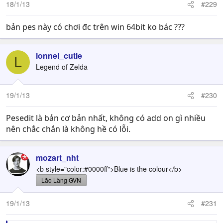
18/1/13
#229
bản pes này có chơi đc trên win 64bit ko bác ???
lonnel_cutle
L
Legend of Zelda
19/1/13
#230
Pesedit là bản cơ bản nhất, không có add on gì nhiều
nên chắc chắn là không hề có lỗi.
mozart_nht
<b style="color:#0000ff">Blue is the colour</b>
Lão Làng GVN
19/1/13
#231