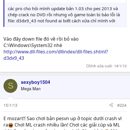
các pro cho hỏi mình update bản 1.03 cho pes 2013 và
chép crack no DVD rồi nhưng vô game toàn bị báo lỗi là
file: d3dx9_43 not found ai biết cách xửa chỉ mình với
Vào đây down file đó về rồi bỏ vào
C:\Windows\System32 nhé
http://www.dll-files.com/dllindex/dll-files.shtml?
d3dx9_43
Chỉnh sửa cuối:
14/1/13
sexyboy1504
S
Mega Man
15/1/13
#224
E mozart!! Sao chơi bản pesvn up ở topic dưới crash vl
ra
Chơi ML crash nhiều lần! Chơi các giải cúp và ML