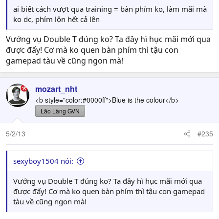
ai biết cách vượt qua training = bàn phím ko, làm mãi mà
ko dc, phím lộn hết cả lên
Vướng vụ Double T đúng ko? Ta đây hì hục mãi mới qua
được đấy! Cơ mà ko quen bàn phím thì tậu con
gamepad tàu về cũng ngon mà!
mozart_nht
<b style="color:#0000ff">Blue is the colour</b>
Lão Làng GVN
5/2/13
#235
sexyboy1504 nói:
Vướng vụ Double T đúng ko? Ta đây hì hục mãi mới qua
được đấy! Cơ mà ko quen bàn phím thì tậu con gamepad
tàu về cũng ngon mà!