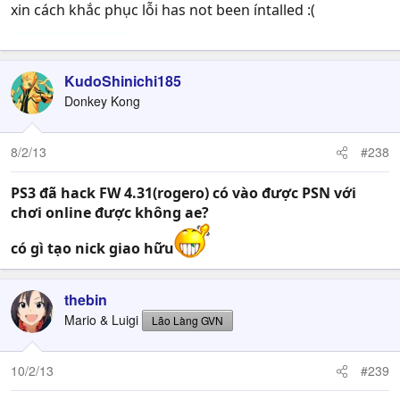
xin cách khắc phục lỗi has not been íntalled :(
.................................
KudoShinichi185
Donkey Kong
8/2/13
#238
PS3 đã hack FW 4.31(rogero) có vào được PSN với
chơi online được không ae?
có gì tạo nick giao hữu
thebin
Mario & Luigi
Lão Làng GVN
10/2/13
#239