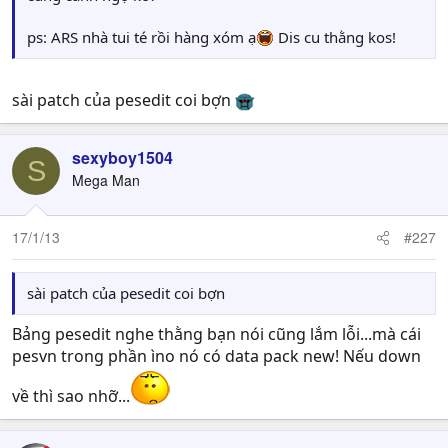
ps: ARS nhà tui té rồi hàng xóm ạ
Dis cu thằng kos!
sài patch của pesedit coi bợn
sexyboy1504
S
Mega Man
17/1/13
#227
sài patch của pesedit coi bợn
Bảng pesedit nghe thằng bạn nói cũng lắm lỗi...mà cái
pesvn trong phần ìno nó có data pack new! Nếu down
về thì sao nhỡ...