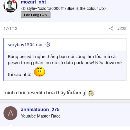
mozart_nht
<b style="color:#0000ff">Blue is the colour</b>
Lão Làng GVN
17/1/13
#228
sexyboy1504 nói:
Bảng pesedit nghe thằng bạn nói cũng lắm lỗi...mà cái
pesvn trong phần ìno nó có data pack new! Nếu down về
thì sao nhỡ...
mình chơi pesedit chưa thấy lỗi lầm gì
anhmatbuon_275
A
Youtube Master Race