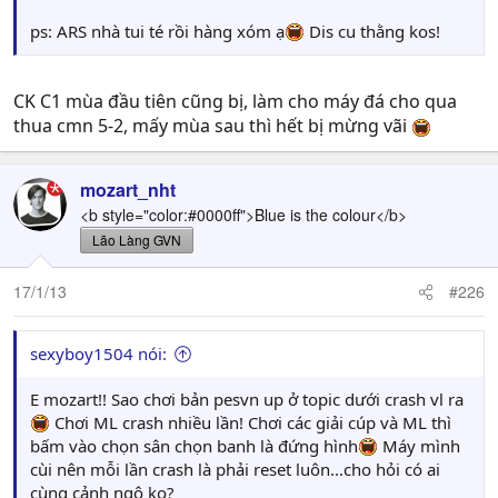
ps: ARS nhà tui té rồi hàng xóm ạ
Dis cu thằng kos!
CK C1 mùa đầu tiên cũng bị, làm cho máy đá cho qua
thua cmn 5-2, mấy mùa sau thì hết bị mừng vãi
mozart_nht
<b style="color:#0000ff">Blue is the colour</b>
Lão Làng GVN
17/1/13
#226
sexyboy1504 nói:
E mozart!! Sao chơi bản pesvn up ở topic dưới crash vl ra
Chơi ML crash nhiều lần! Chơi các giải cúp và ML thì
bấm vào chọn sân chọn banh là đứng hình
Máy mình
cùi nên mỗi lần crash là phải reset luôn...cho hỏi có ai
cùng cảnh ngộ ko?