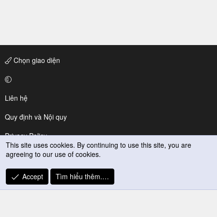
Chọn giao diện
Liên hệ
Quy định và Nội quy
Privacy Policy
This site uses cookies. By continuing to use this site, you are
agreeing to our use of cookies.
Trợ giúp
R
Accept
Tìm hiểu thêm.…
S
S