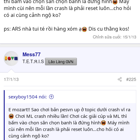
thì bấm vào chọn sân chọn banh là đứng hình
Máy
mình cùi nên mỗi lần crash là phải reset luôn...cho hỏi
có ai cùng cảnh ngộ ko?
ps: ARS nhà tui té rồi hàng xóm ạ
Dis cu thằng kos!
Chỉnh sửa cuối:
15/1/13
Mess77
T.E.T.Я.I.S
Lão Làng GVN
17/1/13
#225
sexyboy1504 nói:
E mozart!! Sao chơi bản pesvn up ở topic dưới crash vl ra
Chơi ML crash nhiều lần! Chơi các giải cúp và ML thì
bấm vào chọn sân chọn banh là đứng hình
Máy mình
cùi nên mỗi lần crash là phải reset luôn...cho hỏi có ai
cùng cảnh ngộ ko?