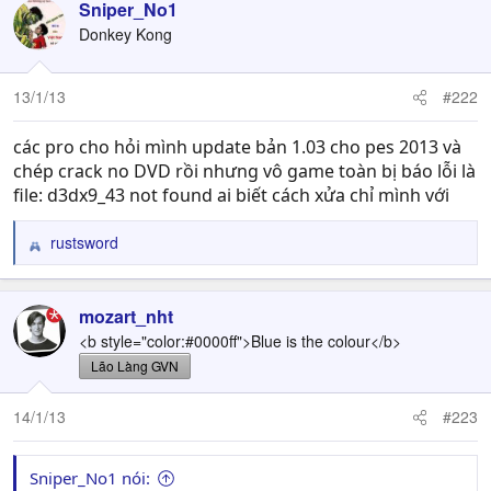
Sniper_No1
Donkey Kong
13/1/13
#222
các pro cho hỏi mình update bản 1.03 cho pes 2013 và
chép crack no DVD rồi nhưng vô game toàn bị báo lỗi là
file: d3dx9_43 not found ai biết cách xửa chỉ mình với
rustsword
R
e
a
c
mozart_nht
t
<b style="color:#0000ff">Blue is the colour</b>
i
Lão Làng GVN
o
n
14/1/13
#223
s
:
Sniper_No1 nói: