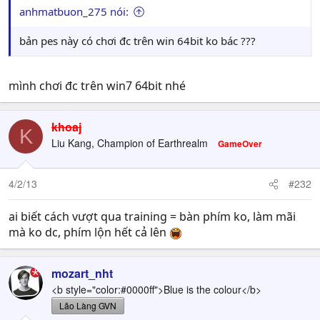
anhmatbuon_275 nói:
bản pes này có chơi đc trên win 64bit ko bác ???
mình chơi đc trên win7 64bit nhé
khoaj
K
Liu Kang, Champion of Earthrealm
GameOver
4/2/13
#232
ai biết cách vượt qua training = bàn phím ko, làm mãi
mà ko dc, phím lộn hết cả lên
mozart_nht
<b style="color:#0000ff">Blue is the colour</b>
Lão Làng GVN