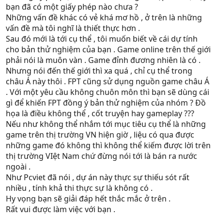
bạn đã có một giấy phép nào chưa ?
Những vấn đề khác có vẻ khá mơ hồ , ở trên là những
vấn đề mà tôi nghĩ là thiết thực hơn .
Sau đó mới là tới cụ thể , tôi muốn biết về cái dự tính
cho bản thử nghiệm của bạn . Game online trên thế giới
phải nói là muôn vàn . Game đỉnh đương nhiên là có .
Nhưng nói đến thế giới thì xa quá , chỉ cụ thể trong
châu Á này thôi . FPT cũng sử dụng nguồn game châu Á
. Với một yêu cầu không chuôn môn thì bạn sẽ dùng cái
gì để khiến FPT đồng ý bản thử nghiệm của nhóm ? Đồ
họa là điều không thể , cốt truyện hay gameplay ???
Nếu như không thể nhắm tới mục tiêu cụ thể là những
game trên thị trường VN hiện giờ , liệu có qua được
những game đó không thì không thể kiếm được lời trên
thị trường VIệt Nam chứ đừng nói tới là bán ra nước
ngoài .
Như Pcviet đã nói , dự án này thực sự thiếu sót rất
nhiều , tính khả thi thực sự là không có .
Hy vọng bạn sẽ giải đáp hết thắc mắc ở trên .
Rất vui được làm việc với bạn .