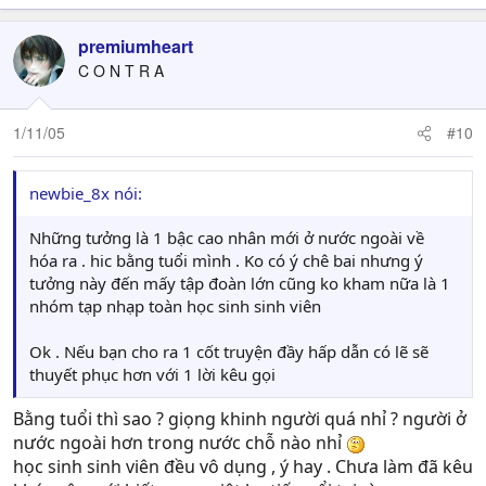
premiumheart
C O N T R A
1/11/05
#10
newbie_8x nói:
Những tưởng là 1 bậc cao nhân mới ở nước ngoài về
hóa ra . hic bằng tuổi mình . Ko có ý chê bai nhưng ý
tưởng này đến mấy tập đoàn lớn cũng ko kham nữa là 1
nhóm tạp nhạp toàn học sinh sinh viên
Ok . Nếu bạn cho ra 1 cốt truyện đầy hấp dẫn có lẽ sẽ
thuyết phục hơn với 1 lời kêu gọi
Bằng tuổi thì sao ? giọng khinh người quá nhỉ ? người ở
nước ngoài hơn trong nước chỗ nào nhỉ
học sinh sinh viên đều vô dụng , ý hay . Chưa làm đã kêu