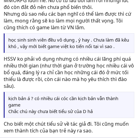
MMORPG luôn nè. Nó có từ lâu đời lắm rồi nhưngl lúc
đó còn đắt đỏ nên chưa phổ biến thôi.
Nhưng dù sao nếu các bạn nghĩ có thể làm được thì cứ
làm, mong rằng sẽ ko làm mọi người thất vọng. Tôi
cũng thích có game làm từ VN lắm.
học sinh sinh viên đều vô dụng , ý hay . Chưa làm đã kêu
khó , vậy mới biết game việt ko tiến nổi tại vì sao .
HSSV ko phải vô dụng nhưng có nhiều cái lãng phí quá
nhiều thời gian (như thời gian ở trường học nhiều cái vô
bổ quá, đáng lý ra chỉ cần học những cái đó ở mức tối
thiểu là được rồi, còn cái nào mà họ yêu thích thì đào
sâu).
kịch bản á ? có nhiều cái cóc cần kịch bản vẫn thành
game
Chắc chú này chưa biết tiểu sử của D hả
Cho biết một chút tiểu sử về tác giả đi. Tôi cũng muốn
xem thành tích của bạn trẻ này ra sao.