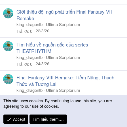
Giới thiệu đội ngũ phát triển Final Fantasy VII
Remake
king_dragontb
Ultima Scriptorium
22/3/26
Trả lời
0
Tìm hiểu về nguồn gốc của series
THEATRHYTHM
king_dragontb
Ultima Scriptorium
24/3/26
Trả lời
0
Final Fantasy VIII Remake: Tiềm Năng, Thách
Thức và Tương Lai
king_dragontb
Ultima Scriptorium
27/6/26
Trả lời
0
This site uses cookies. By continuing to use this site, you are
agreeing to our use of cookies.
Facebook
X
Bluesky
LinkedIn
Reddit
Pinterest
Tumblr
WhatsApp
Email
Li
Share:
Accept
Tìm hiểu thêm.…