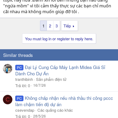
topic này nữa .Đành xin lỗi đến những bạn nào đang
"ngứa mồm" vì tôi cảm thấy thực sự các bạn chỉ muốn
cãi nhau mà không muốn giúp đỡ tôi .
1
2
3
Tiếp
You must log in or register to reply here.
Similar threads
Đại Lý Cung Cấp Máy Lạnh Midea Giá Sỉ
PC
Dành Cho Dự Án
tranthibinh
Sản phẩm điện tử
16/7/26
Trả lời
0
Không chấp nhận nếu nhà thầu thi công pccc
PC
C
làm chậm tiến độ dự án
csevendap
Các quảng cáo khác
28/5/26
Trả lời
0