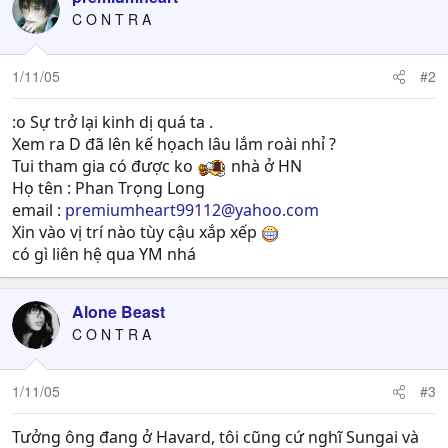
C O N T R A
1/11/05
#2
:o Sự trở lại kinh dị quá ta .
Xem ra D đã lên kế họach lâu lắm roài nhỉ ?
Tui tham gia có được ko
nhà ở HN
Họ tên : Phan Trọng Long
email :
premiumheart99112@yahoo.com
Xin vào vị trí nào tùy cậu xắp xếp
có gì liên hệ qua YM nhá
Alone Beast
C O N T R A
1/11/05
#3
Tưởng ông đang ở Havard, tôi cũng cứ nghĩ Sungai và