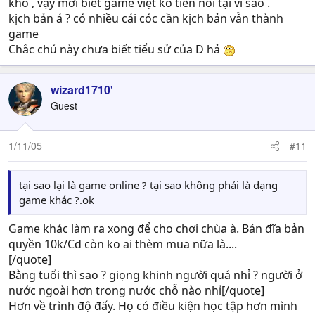
khó , vậy mới biết game việt ko tiến nổi tại vì sao .
kịch bản á ? có nhiều cái cóc cần kịch bản vẫn thành
game
Chắc chú này chưa biết tiểu sử của D hả
wizard1710'
Guest
1/11/05
#11
tại sao lại là game online ? tại sao không phải là dạng
game khác ?.ok
Game khác làm ra xong để cho chơi chùa à. Bán đĩa bản
quyền 10k/Cd còn ko ai thèm mua nữa là....
[/quote]
Bằng tuổi thì sao ? giọng khinh người quá nhỉ ? người ở
nước ngoài hơn trong nước chỗ nào nhỉ[/quote]
Hơn về trình độ đấy. Họ có điều kiện học tập hơn mình