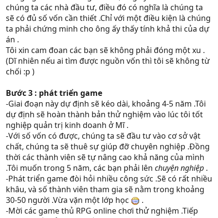
chúng ta các nhà đầu tư, điều đó có nghĩa là chúng ta
sẽ có đủ số vốn cần thiết .Chỉ với một điều kiện là chúng
ta phải chứng minh cho ông ấy thấy tính khả thi của dự
án .
Tôi xin cam đoan các bạn sẽ không phải đóng một xu .
(Dĩ nhiên nếu ai tìm được nguồn vốn thì tôi sẽ không từ
chối :p )
Bước 3 : phát triển game
-Giai đoạn này dự định sẽ kéo dài, khoảng 4-5 năm .Tôi
dự định sẽ hoàn thành bản thử nghiệm vào lúc tôi tốt
nghiệp quản trị kinh doanh ở Mĩ .
-Với số vốn có được, chúng ta sẽ đầu tư vào cơ sở vật
chất, chúng ta sẽ thuê sự giúp đỡ chuyên nghiệp .Đồng
thời các thành viên sẽ tự nâng cao khả năng của mình
.Tôi muốn trong 5 năm, các bạn phải lên
chuyện nghiệp
.
-Phát triển game đòi hỏi nhiều công sức .Sẽ có rất nhiều
khâu, và số thành viên tham gia sẽ nằm trong khoảng
30-50 người .Vừa vặn một lớp học
.
-Mời các game thủ RPG online chơi thử nghiệm .Tiếp