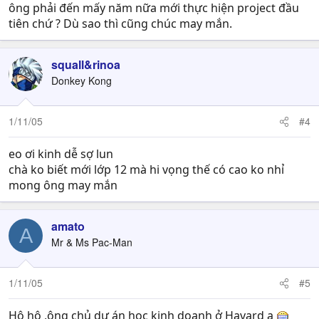
ông phải đến mấy năm nữa mới thực hiện project đầu
tiên chứ ? Dù sao thì cũng chúc may mắn.
squall&rinoa
Donkey Kong
1/11/05
#4
eo ơi kinh dễ sợ lun
chà ko biết mới lớp 12 mà hi vọng thế có cao ko nhỉ
mong ông may mắn
amato
A
Mr & Ms Pac-Man
1/11/05
#5
Hô hô ,ông chủ dự án học kinh doanh ở Havard a