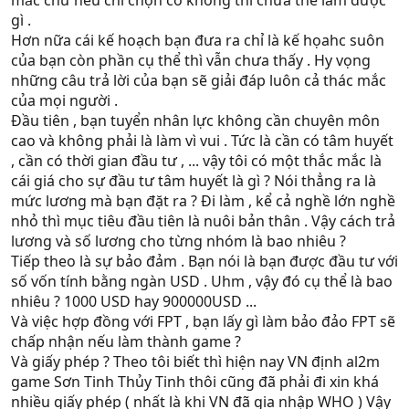
mắc chứ nếu chỉ chọn có không thì chưa thể làm được
gì .
Hơn nữa cái kế hoạch bạn đưa ra chỉ là kế họahc suôn
của bạn còn phần cụ thể thì vẫn chưa thấy . Hy vọng
những câu trả lời của bạn sẽ giải đáp luôn cả thác mắc
của mọi người .
Đầu tiên , bạn tuyển nhân lực không cần chuyên môn
cao và không phải là làm vì vui . Tức là cần có tâm huyết
, cần có thời gian đầu tư , ... vậy tôi có một thắc mắc là
cái giá cho sự đầu tư tâm huyết là gì ? Nói thẳng ra là
mức lương mà bạn đặt ra ? Đi làm , kể cả nghề lớn nghề
nhỏ thì mục tiêu đầu tiên là nuôi bản thân . Vậy cách trả
lương và số lương cho từng nhóm là bao nhiêu ?
Tiếp theo là sự bảo đảm . Bạn nói là bạn được đầu tư với
số vốn tính bằng ngàn USD . Uhm , vậy đó cụ thể là bao
nhiêu ? 1000 USD hay 900000USD ...
Và việc hợp đồng với FPT , bạn lấy gì làm bảo đảo FPT sẽ
chấp nhận nếu làm thành game ?
Và giấy phép ? Theo tôi biết thì hiện nay VN định al2m
game Sơn Tinh Thủy Tinh thôi cũng đã phải đi xin khá
nhiều giấy phép ( nhất là khi VN đã gia nhập WHO ) Vậy