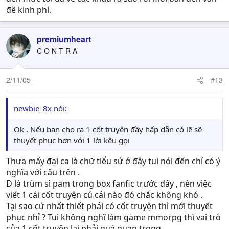
đề kinh phí.
premiumheart
C O N T R A
2/11/05
#13
newbie_8x nói:
Ok . Nếu bạn cho ra 1 cốt truyện đầy hấp dẫn có lẽ sẽ
thuyết phục hơn với 1 lời kêu gọi
Thưa mấy đại ca là chữ tiểu sử ở đây tui nói đến chỉ có ý
nghĩa với câu trên .
D là trùm sì pam trong box fanfic trước đây , nên việc
viết 1 cái cốt truyện củ cải nào đó chắc không khó .
Tại sao cứ nhất thiết phải có cốt truyện thì mới thuyết
phục nhỉ ? Tui không nghĩ làm game mmorpg thì vai trò
của 1 cốt truyện lại phải quá quan trọng .