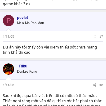
game khác ?.ok
pcviet
P
Mr & Ms Pac-Man
1/11/05
#7
Dự án này tôi thấy còn vài điểm thiếu sót,chưa mang
tính khả thi cao
_Riku_
Donkey Kong
1/11/05
#8
Sau khi đọc qua bài viết trên tôi có một số thác mắc .
Thiết nghĩ rằng một vấn đề gì thì trước hết phải có thắc