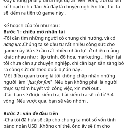
Đây không phải phải là một dự án viển vông .Tôi đã lên
kế hoạch chu đáo .Và đây là chuyện nghiêm túc, túc ta
sẽ kiếm ra tiền từ game này .
Kế hoạch của tôi như sau :
Bước 1 : chiêu mộ nhân tài
-Tôi cần tìm những người có chung chí hướng, và có
năng lực
.Chúng ta sẽ đầu tư rất nhiều công sức cho
game này .Và sẽ cần rất nhiều nhân lực ở nhiều mảng
khác nhau như : lập trình, đồ họa, marketing ...Hiện tại
tôi chưa cần sự chuyện nghiệp, chỉ cần bạn sẵn sàng bỏ
ra công sức để theo đuổi dự án này .
Một điều quan trọng là tôi không chấp nhận những
người làm "
just for fun
" .Nếu bạn không phải là người
thực sự tâm huyết với công việc, xin mời out .
-Các bạn sẽ được kiểm tra, bài kiểm tra sẽ có từ 3-4
vòng .Nếu vượt qua, bạn sẽ vào nhóm .
Bước 2 : vấn đề đầu tiên
-Cha tôi đã hứa sẽ cấp cho chúng ta một số vốn tính
bằng ngàn USD .Không chỉ thế, ông ấy sẽ tìm cho