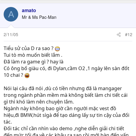
amato
A
Mr & Ms Pac-Man
2/11/05
#12
Tiểu sử của D ra sao ?
Tui tò mò muốn biết lắm .
Đã làm ra game gì ? hay là
Có ông bố giàu có, đi Dylan,cầm O2 ,1 ngày lên sàn đốt
10 chai ?
Nói lại câu đã nói ,dù có tiền nhưng đã là mangager
trong ngành phần mềm mà không biết làm chi tiết cái
gì thì khó làm nên chuyện lắm.
Ngành này không bao giờ cần người mặc vest đồ
hiệu,đi BMW,hút sìgà để tạo dáng lấy sự tin cậy của đối
tác.
Đối tác chỉ cần nhìn vào demo ,nghe diễn giải chi tiết
đến mức tối đa về các khâu ra sao rồi mới bàn đến vấn