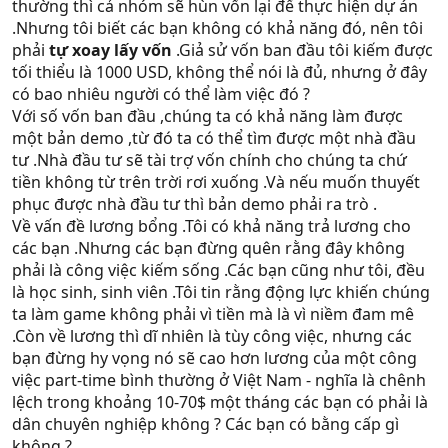
thường thì cả nhóm sẽ hùn vốn lại để thực hiện dự án
.Nhưng tôi biết các bạn không có khả năng đó, nên tôi
phải
tự xoay lấy vốn
.Giả sử vốn ban đầu tôi kiếm được
tối thiểu là 1000 USD, không thể nói là đủ, nhưng ở đây
có bao nhiêu người có thể làm việc đó ?
Với số vốn ban đầu ,chúng ta có khả năng làm được
một bản demo ,từ đó ta có thể tìm được một nhà đầu
tư .Nhà đầu tư sẽ tài trợ vốn chính cho chúng ta chứ
tiền không từ trên trời rơi xuống .Và nếu muốn thuyết
phục được nhà đầu tư thì bản demo phải ra trò .
Về vấn đề lương bổng .Tôi có khả năng trả lương cho
các bạn .Nhưng các bạn đừng quên rằng đây không
phải là công việc kiếm sống .Các bạn cũng như tôi, đều
là học sinh, sinh viên .Tôi tin rằng động lực khiến chúng
ta làm game không phải vì tiền mà là vì niềm đam mê
.Còn về lương thì dĩ nhiên là tùy công việc, nhưng các
bạn đừng hy vọng nó sẽ cao hơn lương của một công
việc part-time bình thường ở Việt Nam - nghĩa là chênh
lệch trong khoảng 10-70$ một tháng các bạn có phải là
dân chuyên nghiệp không ? Các bạn có bằng cấp gì
không ?