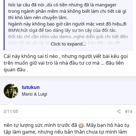
Nói lại câu đã nói ,dù có tiền nhưng đã là mangager
trong ngành phần mềm mà không biết làm chi tiết cái gì
thì khó làm nên chuyện lắm.
Ngành này không bao giờ cần người mặc vest đồ hiệu,đi
BMW,hút sìgà để tạo dáng lấy sự tin cậy của đối tác.
Đối tác chỉ cần nhìn vào demo ,nghe diễn giải chi tiết đến
mức tối đa về các khâu ra sao rồi mới bàn đến vấn đề
Click to expand...
kinh phí.
Cái này không sai tí nèo , nhưng người viết bài kêu gọi
trên muốn giữ vai trò là nhà đầu tư cơ mà ... đâu liên
quan đâu .
tutukun
Mario & Luigi
2/11/05
#14
nên tự lượng sức mình trước đã
. Mấy bạn hô hào tụ
tập làm game, nhưng nếu bản thân chưa tự mình làm