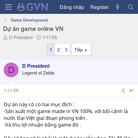
Đăng nhập
Register
Game Development
Dự án game online VN
T
N
D President
1/11/05
h
g
1
2
3
Tiếp
r
à
e
y
a
g
D President
D
d
ử
Legend of Zelda
s
i
t
a
1/11/05
#1
r
t
Dự án này có có hai mục đích :
e
-Sản xuất một game made in VN 100%, với bối cảnh là
r
nước Đại Việt giai đoạn phong kiến .
-Và thu lợi nhuận bằng game đó .