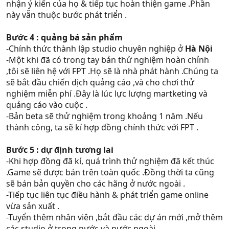
nhận ý kiến của họ & tiếp tục hoàn thiện game .Phần
này vẫn thuộc bước phát triển .
Bước 4 : quảng bá sản phẩm
-Chính thức thành lập studio chuyên nghiệp ở
Hà Nội
-Một khi đã có trong tay bản thử nghiệm hoàn chỉnh
,tôi sẽ liên hệ với FPT .Họ sẽ là nhà phát hành .Chúng ta
sẽ bắt đầu chiến dịch quảng cáo ,và cho chơi thử
nghiệm miễn phí .Đây là lúc lực lượng martketing và
quảng cáo vào cuộc .
-Bản beta sẽ thử nghiệm trong khoảng 1 năm .Nếu
thành công, ta sẽ kí hợp đồng chính thức với FPT .
Bước 5 : dự định tương lai
-Khi hợp đồng đã kí, quá trình thử nghiệm đã kết thúc
.Game sẽ được bán trên toàn quốc .Đồng thời ta cũng
sẽ bán bản quyền cho các hãng ở nước ngoài .
-Tiếp tục liên tục điều hành & phát triển game online
vừa sản xuất .
-Tuyển thêm nhân viên ,bắt đầu các dự án mới ,mở thêm
các studio ở trong nước và nước ngoài .