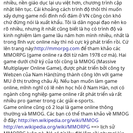
nhiều, nền giáo dục lại ưu việt hơn, chương trình cập
nhật liên tục. Cái khoảng cách trình độ thôi thì muốn
xấy dựng game nổi đình nổi đám ở VN cũng còn khó
chứ đừng nói là xuất khẩu. Tôi là dân ngoại đạo nên ko
rõ nhiều, nhưng ít nhất cũng biết là họ có trình độ và
kinh nghiệm làm game lâu năm hơn mình nhiều, nhất là
trong lĩnh vực online này thì nó cực kỳ phát triển rồi. Cứ
lên trang này:
http://mmorpg.com
để tham khảo các
MMORPG (game online ra đời từ năm 1978 cơ mà). Hai
game dưới chữ ký của tôi cũng là MMOG (Massive
Multiplayer Online Game), được phát triển bởi công ty
Webzen của Nam Hàn(từng thành công lớn với game
MU ở thị trường châu Á). Nếu bạn muốn làm game
online, mĩnh nghĩ có lẽ nên học hỏi ở Nam Hàn, nơi có
ngành công nghiệp game online rất phát triển và rất
nhiều pro gamer trong các giải e-sports.
Game online cũng có 2 loại là game online thông
thường và MMOG. Các bạn có thể tham khảo về MMOG
ở đây:
http://en.wikipedia.org/wiki/MMOG
http://en.wikipedia.org/wiki/MMORPG
==> lịch sử