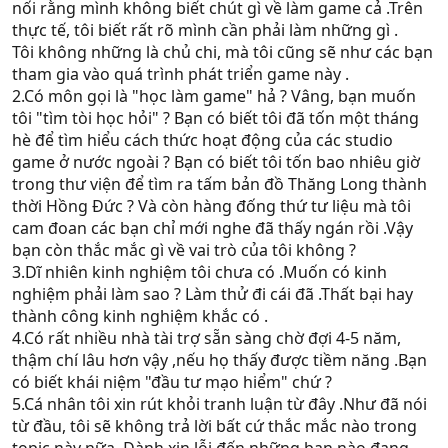
nối rằng mình không biết chút gì về làm game cả .Trên
thực tế, tôi biết rất rõ mình cần phải làm những gì .
Tôi không những là chủ chi, mà tôi cũng sẽ như các bạn
tham gia vào quá trình phát triển game này .
2.Có môn gọi là "học làm game" hả ? Vâng, bạn muốn
tôi "tìm tòi học hỏi" ? Bạn có biết tôi đã tốn một tháng
hè để tìm hiểu cách thức hoạt động của các studio
game ở nước ngoài ? Bạn có biết tôi tốn bao nhiêu giờ
trong thư viện để tìm ra tấm bản đồ Thăng Long thành
thời Hồng Đức ? Và còn hàng đống thứ tư liệu mà tôi
cam đoan các bạn chỉ mới nghe đã thấy ngán rồi .Vậy
bạn còn thắc mắc gì về vai trò của tôi không ?
3.Dĩ nhiên kinh nghiệm tôi chưa có .Muốn có kinh
nghiệm phải làm sao ? Làm thử đi cái đã .Thất bại hay
thành công kinh nghiệm khắc có .
4.Có rất nhiều nhà tài trợ sẵn sàng chờ đợi 4-5 năm,
thậm chí lâu hơn vậy ,nếu họ thấy được tiềm năng .Bạn
có biết khái niệm "đầu tư mạo hiểm" chứ ?
5.Cá nhân tôi xin rút khỏi tranh luận từ đây .Như đã nói
từ đầu, tôi sẽ không trả lời bất cứ thắc mắc nào trong