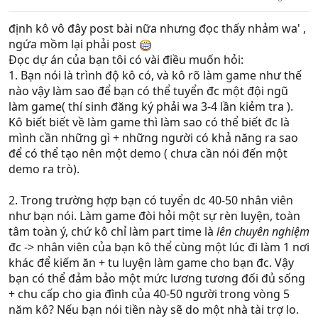
định kô vô đây post bài nữa nhưng đọc thấy nhảm wa' ,
ngứa mồm lại phải post
Đọc dự án của bạn tôi có vài điều muốn hỏi:
1. Bạn nói là trình độ kô có, và kô rõ làm game như thế
nào vậy làm sao để bạn có thể tuyển đc một đội ngũ
làm game( thí sinh đăng ký phải wa 3-4 lần kiẻm tra ).
Kô biết biết về làm game thì làm sao có thể biết đc là
mình cần những gì + những người có khả năng ra sao
để có thể tạo nên một demo ( chưa cần nói đến một
demo ra trò).
2. Trong trường hợp bạn có tuyển dc 40-50 nhân viên
như bạn nói. Làm game đòi hỏi một sự rèn luyện, toàn
tâm toàn ý, chứ kô chỉ làm part time là
lên chuyên nghiệm
đc -> nhân viên của bạn kô thể cùng một lúc đi làm 1 nơi
khác để kiếm ăn + tu luyện làm game cho bạn đc. Vậy
bạn có thể đảm bảo một mức lương tương đối đủ sống
+ chu cấp cho gia đình của 40-50 người trong vòng 5
năm kô? Nếu bạn nói tiền này sẽ do một nhà tài trợ lo.