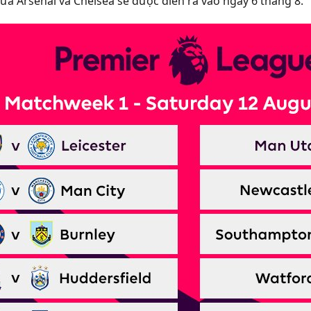
iữa Arsenal và Chelsea sẽ được diễn ra vào ngày 6 tháng 8.