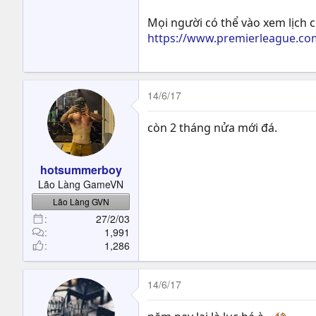
Mọi người có thể vào xem lịch củ
https://www.premierleague.com
14/6/17
còn 2 tháng nửa mới đá.
hotsummerboy
Lão Làng GameVN
Lão Làng GVN
27/2/03
1,991
1,286
14/6/17