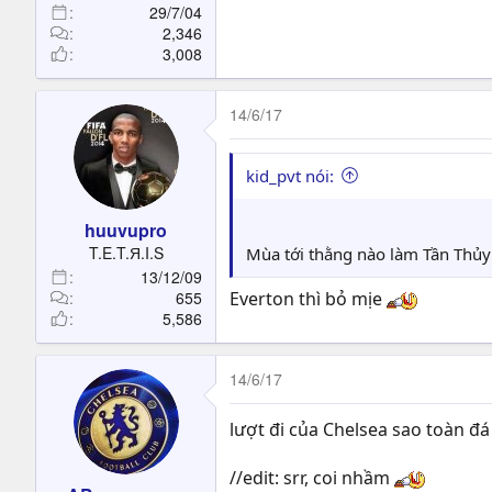
29/7/04
2,346
3,008
14/6/17
kid_pvt nói:
huuvupro
T.E.T.Я.I.S
Mùa tới thằng nào làm Tần Thủy
13/12/09
655
Everton thì bỏ mịe
5,586
14/6/17
lượt đi của Chelsea sao toàn đá
//edit: srr, coi nhầm