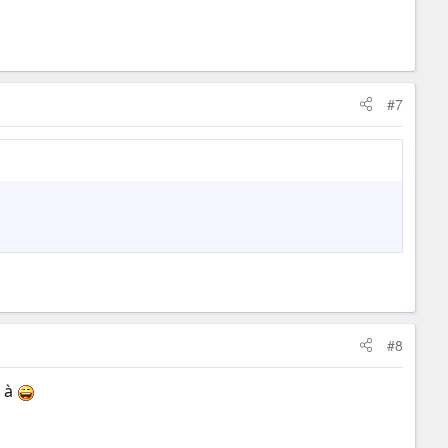
#7
#8
h à