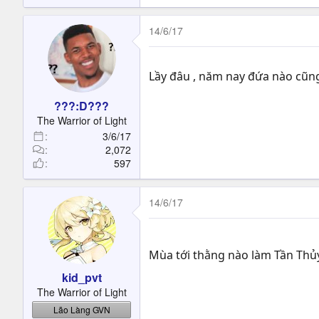
14/6/17
Lầy đâu , năm nay đứa nào cũng 
???:D???
The Warrior of Light
3/6/17
2,072
597
14/6/17
Mùa tới thằng nào làm Tần Thủ
kid_pvt
The Warrior of Light
Lão Làng GVN