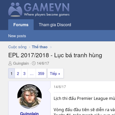
Forums
Tham gia Discord
New posts
Cuộc sống
Thể thao
EPL 2017/2018 - Lục bá tranh hùng
T
N
Guinglain
14/6/17
h
g
1
2
3
…
359
Tiếp
r
à
e
y
a
g
14/6/17
d
ử
s
i
Lịch thi đấu Premier League mù
t
a
Vòng đấu đầu tiên sẽ diễn ra và
r
Guinglain