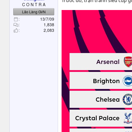
Trước đó, trận tranh siêu cup g
t
C O N T R A
e
Lão Làng GVN
r
13/7/09
1,838
2,083