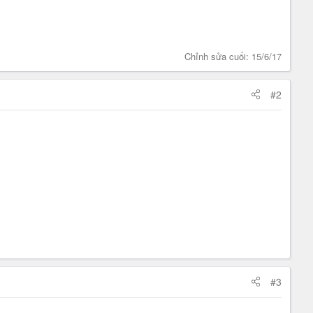
Chỉnh sửa cuối:
15/6/17
#2
#3