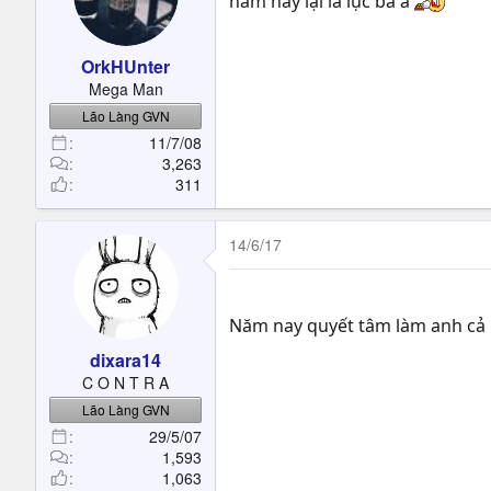
năm nay lại là lục bá à
OrkHUnter
Mega Man
Lão Làng GVN
11/7/08
3,263
311
14/6/17
Năm nay quyết tâm làm anh cả 
dixara14
C O N T R A
Lão Làng GVN
29/5/07
1,593
1,063