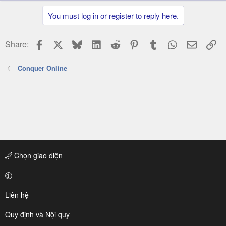
You must log in or register to reply here.
Facebook
X
Bluesky
LinkedIn
Reddit
Pinterest
Tumblr
WhatsApp
Email
Li
Share:
Conquer Online
Chọn giao diện
Liên hệ
Quy định và Nội quy