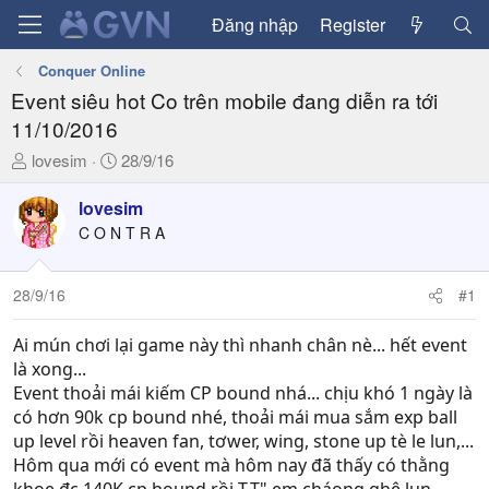
Đăng nhập
Register
Conquer Online
Event siêu hot Co trên mobile đang diễn ra tới
11/10/2016
T
N
lovesim
28/9/16
h
g
r
à
lovesim
e
y
C O N T R A
a
g
d
ử
28/9/16
#1
s
i
t
a
Ai mún chơi lại game này thì nhanh chân nè... hết event
r
là xong...
t
Event thoải mái kiếm CP bound nhá... chịu khó 1 ngày là
e
có hơn 90k cp bound nhé, thoải mái mua sắm exp ball
r
up level rồi heaven fan, tơwer, wing, stone up tè le lun,...
Hôm qua mới có event mà hôm nay đã thấy có thằng