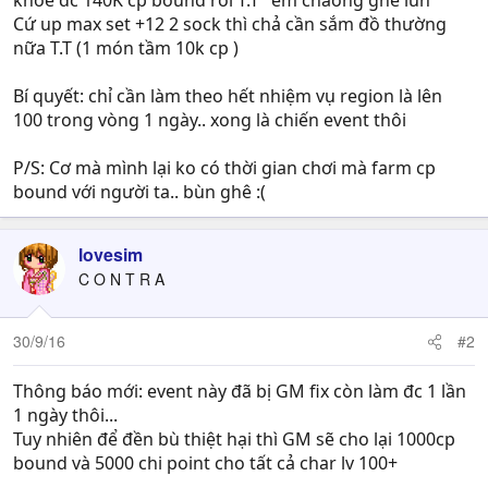
khoe đc 140K cp bound rồi T.T" em cháong ghê lun
Cứ up max set +12 2 sock thì chả cần sắm đồ thường
nữa T.T (1 món tầm 10k cp )
Bí quyết: chỉ cần làm theo hết nhiệm vụ region là lên
100 trong vòng 1 ngày.. xong là chiến event thôi
P/S: Cơ mà mình lại ko có thời gian chơi mà farm cp
bound với người ta.. bùn ghê :(
lovesim
C O N T R A
30/9/16
#2
Thông báo mới: event này đã bị GM fix còn làm đc 1 lần
1 ngày thôi...
Tuy nhiên để đền bù thiệt hại thì GM sẽ cho lại 1000cp
bound và 5000 chi point cho tất cả char lv 100+