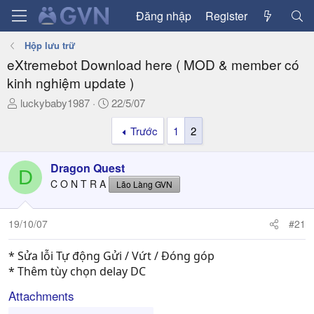
Đăng nhập
Register
Hộp lưu trữ
eXtremebot Download here ( MOD & member có
kinh nghiệm update )
T
N
luckybaby1987
22/5/07
h
g
Trước
1
2
r
à
e
y
a
g
Dragon Quest
D
d
ử
C O N T R A
Lão Làng GVN
s
i
t
a
19/10/07
#21
r
t
* Sửa lỗi Tự động Gửi / Vứt / Đóng góp
e
* Thêm tùy chọn delay DC
r
Attachments