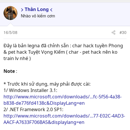
> Thần Long <
Nhào vô kiếm cơm
16/5/08
#30
Đây là bản legna đã chỉnh sẵn : char hack tuyền Phong
& pet hack Tuyệt Vọng Kiếm ( char - pet hack nên ko
train lv nhé )
Note
:
* Trước khi sử dụng, máy phải được cài:
1/ Windows Installer 3.1:
http://www.microsoft.com/downloads/...fc-5f56-4a38-
b838-de776fd4138c&DisplayLang=en
2/ .NET Framework 2.0 SP1:
http://www.microsoft.com/downloads/...77-E02C-4AD3-
AACF-A7633F706BA5&displaylang=en