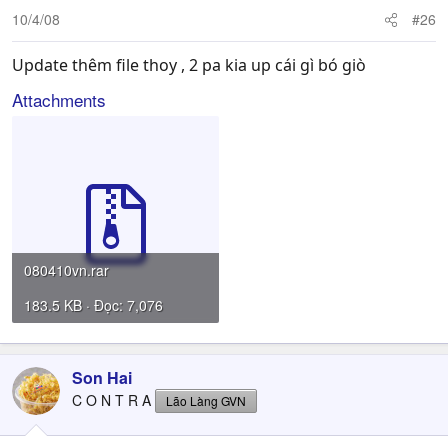
10/4/08
#26
Update thêm file thoy , 2 pa kia up cái gì bó giò
Attachments
080410vn.rar
183.5 KB · Đọc: 7,076
Son Hai
C O N T R A
Lão Làng GVN