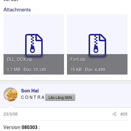
Attachments
DLL_OCX.zip
Font.zip
1.7 MB · Đọc: 10,140
75 KB · Đọc: 4,499
Son Hai
C O N T R A
Lão Làng GVN
23/3/08
#25
Version
080303
: