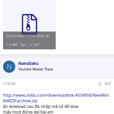
Extremebot 17.04.2009.rar
1.8 MB · Đọc: 37,287
NatraSaku
N
Youtube Master Race
17/5/09
#37
http://www.ziddu.com/downloadlink/4554958/NewWin
RARZIParchive.zip
ấn dowload sau đó nhập mã số để dow
mấy mod đừng del bài em