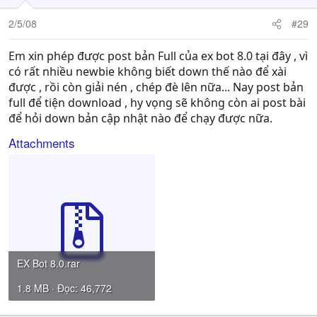
2/5/08
#29
Em xin phép được post bản Full của ex bot 8.0 tại đây , vì
có rất nhiều newbie không biết down thế nào để xài
được , rồi còn giải nén , chép đè lên nữa... Nay post bản
full để tiện download , hy vọng sẽ không còn ai post bài
để hỏi down bản cập nhật nào để chạy được nữa.
Attachments
EX Bot 8.0.rar
1.8 MB · Đọc: 46,772