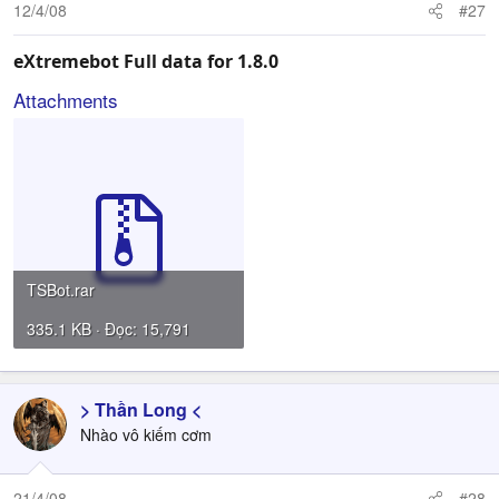
12/4/08
#27
eXtremebot Full data for 1.8.0
Attachments
TSBot.rar
335.1 KB · Đọc: 15,791
> Thần Long <
Nhào vô kiếm cơm
21/4/08
#28