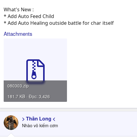
What's New :
* Add Auto Feed Child
* Add Auto Healing outside battle for char itself
Attachments
080303.zip
181.7 KB · Đọc: 3,426
> Thần Long <
Nhào vô kiếm cơm