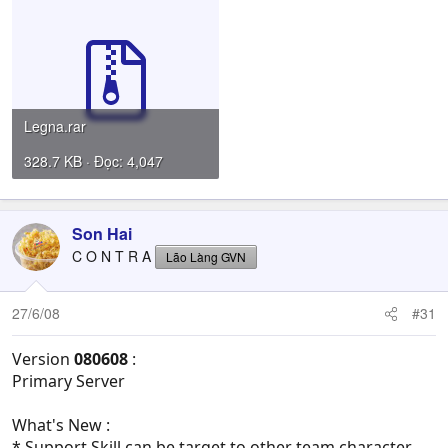
Legna.rar
328.7 KB · Đọc: 4,047
Son Hai
C O N T R A
Lão Làng GVN
27/6/08
#31
Version
080608
:
Primary Server
What's New :
* Support Skill can be target to other team character