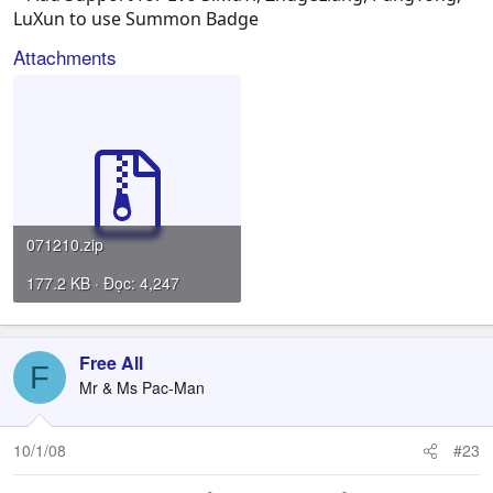
LuXun to use Summon Badge
Attachments
071210.zip
177.2 KB · Đọc: 4,247
Free All
F
Mr & Ms Pac-Man
10/1/08
#23