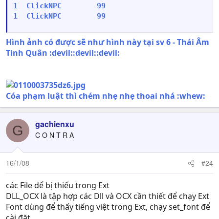
1  ClickNPC        99

1  ClickNPC        99
Hình ảnh có được sẽ như hình này tại sv 6 - Thái Âm
Tinh Quân :devil::devil::devil:
Cóa phạm luật thì chém nhẹ nhẹ thoai nhá :whew:
gachienxu
G
C O N T R A
16/1/08
#24
các File dể bị thiếu trong Ext
DLL_OCX là tập hợp các Dll và OCX cần thiết để chạy Ext
Font dùng để thấy tiếng việt trong Ext, chạy set_font để
cài đặt