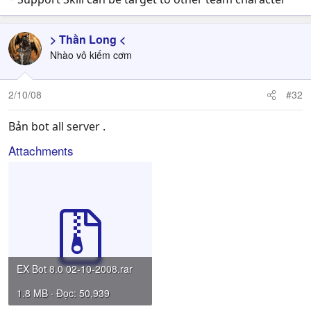
> Thần Long <
Nhào vô kiếm cơm
2/10/08
#32
Bản bot all server .
Attachments
EX Bot 8.0 02-10-2008.rar
1.8 MB · Đọc: 50,939