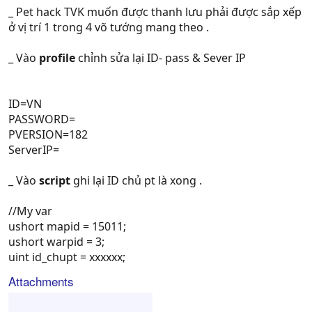
_ Pet hack TVK muốn được thanh lưu phải được sắp xếp
ở vị trí 1 trong 4 võ tướng mang theo .
_ Vào
profile
chỉnh sửa lại ID- pass & Sever IP
ID=VN
PASSWORD=
PVERSION=182
ServerIP=
_ Vào
script
ghi lại ID chủ pt là xong .
//My var
ushort mapid = 15011;
ushort warpid = 3;
uint id_chupt = xxxxxx;
Attachments