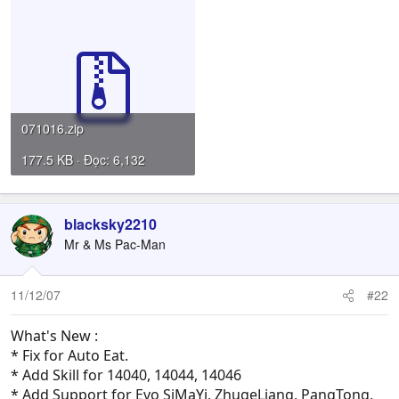
071016.zip
177.5 KB · Đọc: 6,132
blacksky2210
Mr & Ms Pac-Man
11/12/07
#22
What's New :
* Fix for Auto Eat.
* Add Skill for 14040, 14044, 14046
* Add Support for Evo SiMaYi, ZhugeLiang, PangTong,