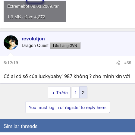
Extremebot 09.03.2009.rar
1.9 MB · Đọc: 4,272
revolutjon
Dragon Quest
Lão Làng GVN
6/12/19
#39
Có ai có số của luckybaby1987 không ? cho mình xin với
Trước
1
2
You must log in or register to reply here.
Similar threads