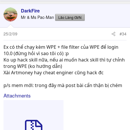
DarkFire
Mr & Ms Pac-Man
Lão Làng GVN
25/2/09
#34
Ex có thể chạy kèm WPE + file filter của WPE để login
10.0 (đừng hỏi vì sao tôi có) :p
Ko up hack skill nữa, nếu ai muốn hack skill thì tự chỉnh
trong WPE (ko hướng dẫn)
Xài Artmoney hay cheat enginer cũng hack đc
p/s mem mới: trong đây mà post bài cẩn thận bị chém
Attachments