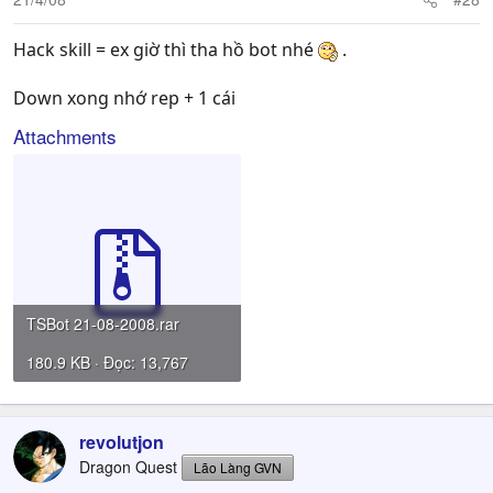
Hack skill = ex giờ thì tha hồ bot nhé
.
Down xong nhớ rep + 1 cái
Attachments
TSBot 21-08-2008.rar
180.9 KB · Đọc: 13,767
revolutjon
Dragon Quest
Lão Làng GVN