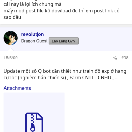
cái này là lợi ích chung mà
mấy mod post file kô dowload đc thì em post link có
sao đâu
revolutjon
Dragon Quest
Lão Làng GVN
15/6/09
#38
Update một số Q bot cần thiết như train đồ exp ở hang
cự lộc (nghiêm hán chiến sĩ) , Farm CNTT - CNHU , ...
Attachments