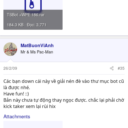
TSBot +WPE 186.rar
184.3 KB · Đọc: 3,771
MatBuonViAnh
Mr & Ms Pac-Man
26/2/09
#35
Các bạn down cái này về giải nén đè vào thư mục bot cũ
là được nhé.
Have fun! ::)
Bản này chưa tự động thay ngọc được. chắc lại phải chờ
kick taker xem lại rùi hix
Attachments