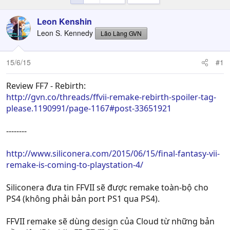
Leon Kenshin
Leon S. Kennedy
Lão Làng GVN
15/6/15
#1
Review FF7 - Rebirth:
http://gvn.co/threads/ffvii-remake-rebirth-spoiler-tag-
please.1190991/page-1167#post-33651921
--------
http://www.siliconera.com/2015/06/15/final-fantasy-vii-
remake-is-coming-to-playstation-4/
Siliconera đưa tin FFVII sẽ được remake toàn-bộ cho
PS4 (không phải bản port PS1 qua PS4).
FFVII remake sẽ dùng design của Cloud từ những bản