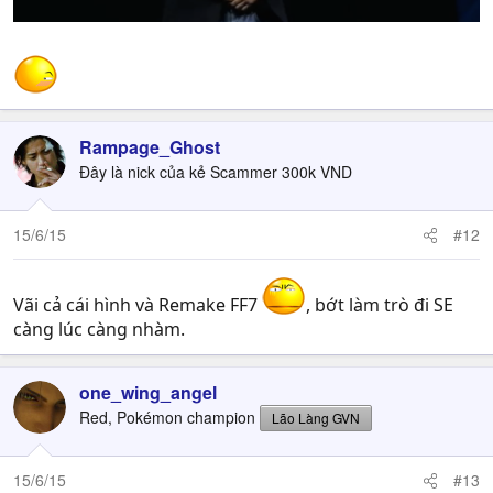
Rampage_Ghost
Đây là nick của kẻ Scammer 300k VND
15/6/15
#12
Vãi cả cái hình và Remake FF7
, bớt làm trò đi SE
càng lúc càng nhàm.
one_wing_angel
Red, Pokémon champion
Lão Làng GVN
15/6/15
#13