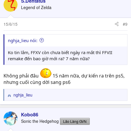
S.Dentatus
Legend of Zelda
15/6/15
#9
nghja_lieu nói:
Ko tin lắm, FFXV còn chưa biết ngày ra mắt thì FFVII
remake đến bao giờ mới ra? 7 năm nữa?
Không phải đâu
15 năm nữa, dự kiến ra trên ps5,
nhưng cuối cùng dời sang ps6
nghja_lieu
R
e
a
c
Kobo86
t
Sonic the Hedgehog
Lão Làng GVN
i
o