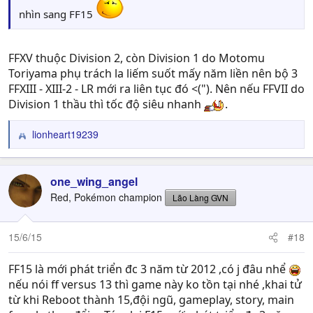
nhìn sang FF15
FFXV thuộc Division 2, còn Division 1 do Motomu
Toriyama phụ trách la liếm suốt mấy năm liền nên bộ 3
FFXIII - XIII-2 - LR mới ra liên tục đó <("). Nên nếu FFVII do
Division 1 thầu thì tốc độ siêu nhanh
.
lionheart19239
R
e
a
c
one_wing_angel
t
Red, Pokémon champion
Lão Làng GVN
i
o
n
15/6/15
#18
s
:
FF15 là mới phát triển đc 3 năm từ 2012 ,có j đâu nhể
nếu nói ff versus 13 thì game này ko tồn tại nhé ,khai tử
từ khi Reboot thành 15,đội ngũ, gameplay, story, main