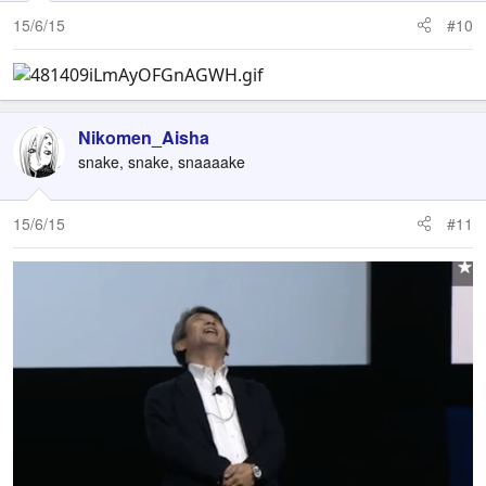
n
15/6/15
#10
s
:
Nikomen_Aisha
snake, snake, snaaaake
15/6/15
#11