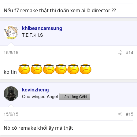
Nếu f7 remake thật thì đoán xem ai là director ??
khibeancamsung
T.E.T.Я.I.S
15/6/15
#14
ko tin
kevinzheng
One-winged Angel
Lão Làng GVN
15/6/15
#15
Nó có remake khối ấy mà thật