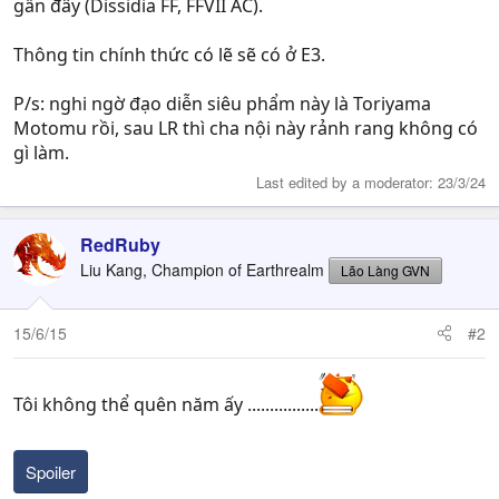
gần đây (Dissidia FF, FFVII AC).
Thông tin chính thức có lẽ sẽ có ở E3.
P/s: nghi ngờ đạo diễn siêu phẩm này là Toriyama
Motomu rồi, sau LR thì cha nội này rảnh rang không có
gì làm.
Last edited by a moderator:
23/3/24
RedRuby
Liu Kang, Champion of Earthrealm
Lão Làng GVN
15/6/15
#2
Tôi không thể quên năm ấy ................
Spoiler