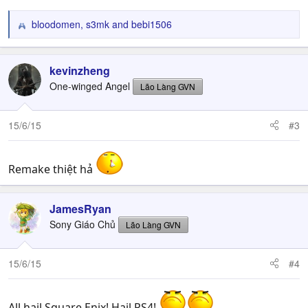
bloodomen
,
s3mk
and
bebi1506
R
e
a
c
kevinzheng
t
One-winged Angel
Lão Làng GVN
i
o
n
15/6/15
#3
s
:
Remake thiệt hả
JamesRyan
Sony Giáo Chủ
Lão Làng GVN
15/6/15
#4
All hail Square Enix! Hail PS4!