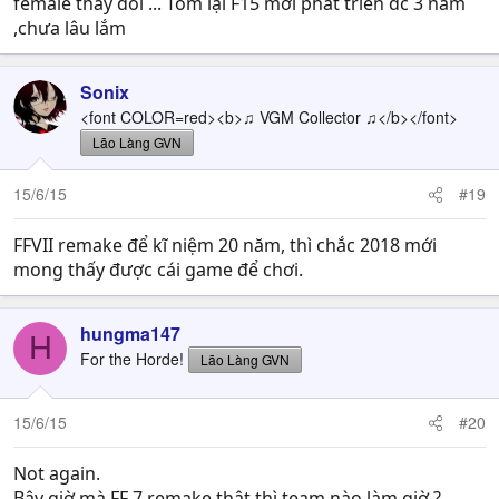
female thay đổi ... Tóm lại F15 mới phát triển đc 3 năm
,chưa lâu lắm
Sonix
<font COLOR=red><b>♫ VGM Collector ♫</b></font>
Lão Làng GVN
15/6/15
#19
FFVII remake để kĩ niệm 20 năm, thì chắc 2018 mới
mong thấy được cái game để chơi.
hungma147
H
For the Horde!
Lão Làng GVN
15/6/15
#20
Not again.
Bây giờ mà FF 7 remake thật thì team nào làm giờ ?