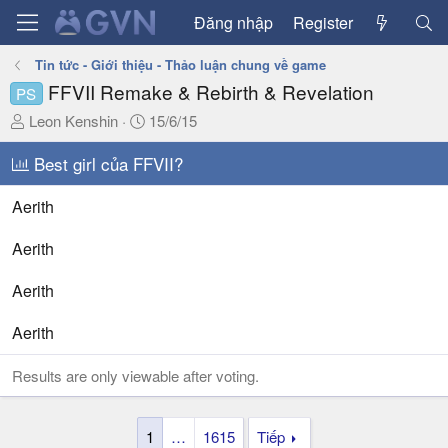
Đăng nhập
Register
Tin tức - Giới thiệu - Thảo luận chung về game
FFVII Remake & Rebirth & Revelation
PS
T
N
Leon Kenshin
15/6/15
h
g
r
Best girl của FFVII?
à
e
y
a
g
Aerith
d
ử
s
i
Aerith
t
a
Aerith
r
t
Aerith
e
r
Results are only viewable after voting.
1
…
1615
Tiếp