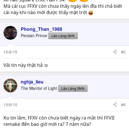
Mà cái cục FFXV còn chưa thấy ngày lên đĩa thì chả biết
cái này khi nào mới được thấy mặt trời
Phong_Than_1988
Persian Prince
Lão Làng GVN
15/6/15
#5
Vãi tin này thật hả :o
nghja_lieu
The Warrior of Light
Lão Làng GVN
15/6/15
#6
Ko tin lắm, FFXV còn chưa biết ngày ra mắt thì FFVII
remake đến bao giờ mới ra? 7 năm nữa?