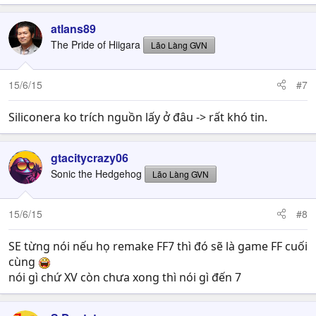
atlans89
The Pride of Hiigara
Lão Làng GVN
15/6/15
#7
Siliconera ko trích nguồn lấy ở đâu -> rất khó tin.
gtacitycrazy06
Sonic the Hedgehog
Lão Làng GVN
15/6/15
#8
SE từng nói nếu họ remake FF7 thì đó sẽ là game FF cuối
cùng
nói gì chứ XV còn chưa xong thì nói gì đến 7