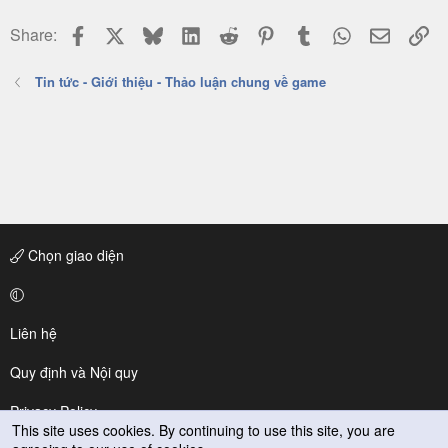
Facebook
X
Bluesky
LinkedIn
Reddit
Pinterest
Tumblr
WhatsApp
Email
Li
Share:
Tin tức - Giới thiệu - Thảo luận chung về game
Chọn giao diện
Liên hệ
Quy định và Nội quy
Privacy Policy
This site uses cookies. By continuing to use this site, you are