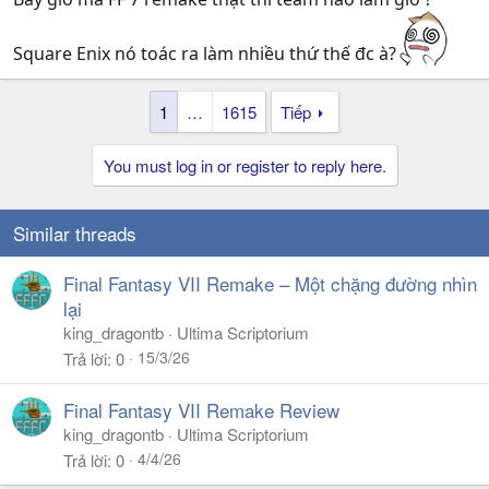
Square Enix nó toác ra làm nhiều thứ thế đc à?
1
…
1615
Tiếp
You must log in or register to reply here.
Similar threads
Final Fantasy VII Remake – Một chặng đường nhìn
lại
king_dragontb
Ultima Scriptorium
15/3/26
Trả lời
0
Final Fantasy VII Remake Review
king_dragontb
Ultima Scriptorium
4/4/26
Trả lời
0