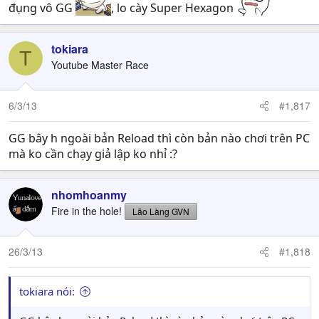
đụng vô GG
, lo cày Super Hexagon
tokiara
T
Youtube Master Race
6/3/13
#1,817
GG bây h ngoài bản Reload thì còn bản nào chơi trên PC
mà ko cần chạy giả lập ko nhỉ :?
nhomhoanmy
Fire in the hole!
Lão Làng GVN
26/3/13
#1,818
tokiara nói: