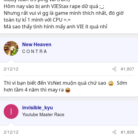
Hôm nay vào bị anh VIEStax rape dữ quá ;_;
Nhưng rất vui vì gg là game mình thích nhất, đó giờ
toàn tự kỉ 1 mình với CPU =.=
Mà sao thấy tình hình mấy anh VIE ít quá nhỉ
New Heaven
C O N T R A
2/12/12
#1,807
Thì vì bạn biết đến VsNet muộn quá chứ sao
Sớm
hơn tầm 4 năm thì may ra
invisible_kyu
I
Youtube Master Race
2/12/12
#1,808