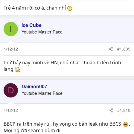
Trễ 4 năm rồi cơ à, chán nhỉ
Ice Cube
I
Youtube Master Race
4/12/12
#1,809
thứ bảy này mình về HN, chủ nhật chuẩn bị lên trình
làng
Daimon007
D
Youtube Master Race
4/12/12
#1,810
BBCP ra trên máy rùi, hy vọng có bản leak như BBCS
.
Mọi người search dùm đi