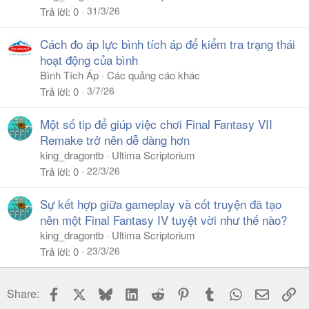
31/3/26
Trả lời
0
Cách đo áp lực bình tích áp để kiểm tra trạng thái
hoạt động của bình
Bình Tích Áp
Các quảng cáo khác
3/7/26
Trả lời
0
Một số tip để giúp việc chơi Final Fantasy VII
Remake trở nên dễ dàng hơn
king_dragontb
Ultima Scriptorium
22/3/26
Trả lời
0
Sự kết hợp giữa gameplay và cốt truyện đã tạo
nên một Final Fantasy IV tuyệt vời như thế nào?
king_dragontb
Ultima Scriptorium
23/3/26
Trả lời
0
Facebook
X
Bluesky
LinkedIn
Reddit
Pinterest
Tumblr
WhatsApp
Email
Li
Share: