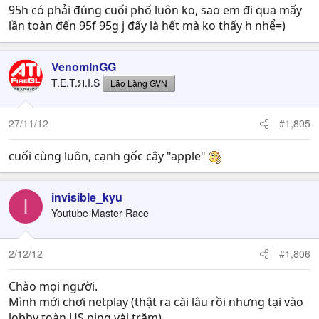
95h có phải đúng cuối phố luôn ko, sao em đi qua mấy
lần toàn đến 95f 95g j đấy là hết mà ko thấy h nhể=)
VenomInGG
T.E.T.Я.I.S
Lão Làng GVN
27/11/12
#1,805
cuối cùng luôn, cạnh gốc cây "apple"
invisible_kyu
I
Youtube Master Race
2/12/12
#1,806
Chào mọi người.
Mình mới chơi netplay (thật ra cài lâu rồi nhưng tại vào
lobby toàn US ping vài trăm)