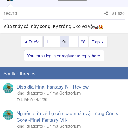
19/5/13
#1,820
Vừa thấy cái này xong, Ky trông uke vđ vậy
Trước
1
…
91
…
98
Tiếp
You must log in or register to reply here.
Similar threads
Dissidia Final Fantasy NT Review
king_dragontb
Ultima Scriptorium
4/4/26
Trả lời
0
Nghiên cứu về họ của các nhân vật trong Crisis
Core -Final Fantasy VII-
king_dragontb
Ultima Scriptorium