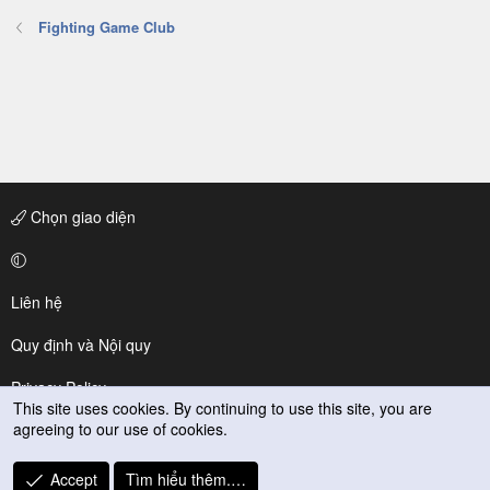
Fighting Game Club
Chọn giao diện
Liên hệ
Quy định và Nội quy
Privacy Policy
This site uses cookies. By continuing to use this site, you are
agreeing to our use of cookies.
Trợ giúp
R
Accept
Tìm hiểu thêm.…