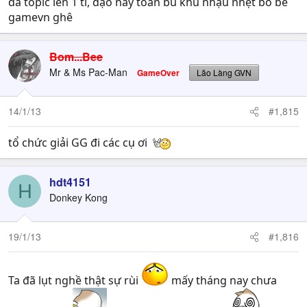
đá topic lên 1 tí, dạo này toàn bù khú nhậu nhẹt bỏ bê
gamevn ghê
Bom...Bee
Mr & Ms Pac-Man
GameOver
Lão Làng GVN
14/1/13
#1,815
tổ chức giải GG đi các cụ ơi
hdt4151
H
Donkey Kong
19/1/13
#1,816
Ta đã lụt nghề thật sự rùi
mấy tháng nay chưa