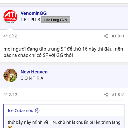
VenomInGG
T.E.T.Я.I.S
Lão Làng GVN
4/12/12
#1,811
mọi người đang tập trung SF để thứ 16 này thi đấu, nên
bác ra chắc chỉ có SF với GG thôi
New Heaven
C O N T R A
5/12/12
#1,812
Ice Cube nói:
thứ bảy này mình về HN, chủ nhật chuẩn bị lên trình làng