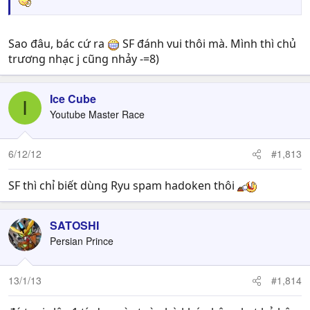
Sao đâu, bác cứ ra
SF đánh vui thôi mà. Mình thì chủ
trương nhạc j cũng nhảy -=8)
Ice Cube
I
Youtube Master Race
6/12/12
#1,813
SF thì chỉ biết dùng Ryu spam hadoken thôi
SATOSHI
Persian Prince
13/1/13
#1,814