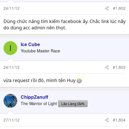
24/11/12
#1,802
Dùng chức năng tìm kiếm facebook ấy. Chắc link lúc nãy
do dùng acc admin nên thọt.
Ice Cube
I
Youtube Master Race
24/11/12
#1,803
vừa request rồi đó, mình tên Huy
ChippZanuff
The Warrior of Light
Lão Làng GVN
27/11/12
#1,804