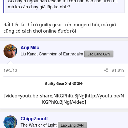
GG bây h ngoài bản Reload thì còn bản nào chơi trên PC
mà ko cần chạy giả lập ko nhỉ :?
Rất tiếc là chỉ có guilty gear trên mugen thôi, mà giờ
cũng có cách chơi online được rồi
Anji Mito
Liu Kang, Champion of Earthrealm
Lão Làng GVN
19/5/13
#1,819
Guilty Gear Xrd -SIGN-
[video=youtube_share;NKGPhKu3jNg]http://youtu.be/N
KGPhKu3jNg[/video]​
ChippZanuff
The Warrior of Light
Lão Làng GVN