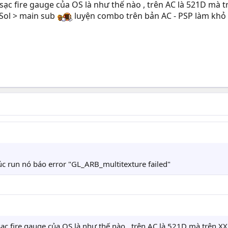
 fire gauge của OS là như thế nào , trên AC là 521D mà t
 Sol > main sub
luyện combo trên bản AC - PSP làm khỏ b
c run nó báo error "GL_ARB_multitexture failed"
 fire gauge của OS là như thế nào , trên AC là 521D mà trên XX