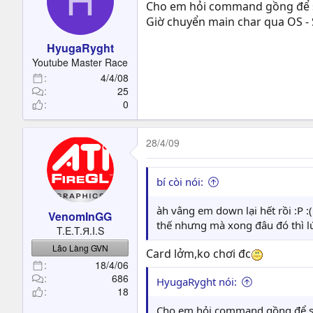
H
Cho em hỏi command gồng để sạc
Giờ chuyển main char qua OS -
HyugaRyght
Youtube Master Race
4/4/08
25
0
28/4/09
bí còi nói:
àh vâng em down lại hết rồi :P :(
VenomInGG
thế nhưng mà xong đâu đó thì lú
T.E.T.Я.I.S
Lão Làng GVN
Card lởm,ko chơi đc
18/4/06
686
HyugaRyght nói:
18
Cho em hỏi command gồng để sạc