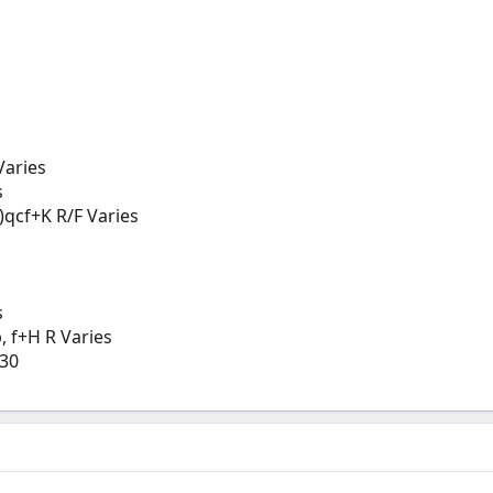
Varies
s
)qcf+K R/F Varies
s
, f+H R Varies
 30