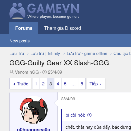
Forums
Tham gia Discord
New posts
Lưu Trữ
Lưu trữ | Infinity
Lưu trữ - game offline
Câu lạc 
GGG-Guilty Gear XX Slash-GGG
T
N
VenomInGG
25/4/09
h
g
Trước
1
2
3
4
5
…
8
Tiếp
r
à
e
y
a
g
28/4/09
d
ử
s
i
t
bí còi nói:
a
r
chết, thật hay đùa đấy, bác đừn
o0hoangsea0o