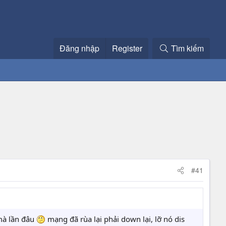
Đăng nhập
Register
Tìm kiếm
#41
 mà lần đâu
mạng đã rùa lại phải down lại, lỡ nó dis