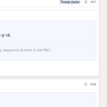
#47
Thread starter
 gì cả)
key sequence và chọn 3 nút FRC)
#48