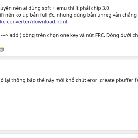
uyên nên ai dùng soft + emu thì ít phải chip 3.0
fi nên ko up bản full đc, nhưng dùng bản unreg vẫn chẳng 
oke-converter/download.html
all ---> add ( dòng trên chọn one key và nút FRC. Dòng dưới 
 lại thông báo thế này mới khổ chứ: eror! create pbuffer faile