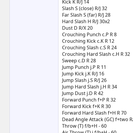
Kick K R/J 14
Slash S (close) R/J 32
Far Slash S (far) R/J 28
Hard Slash H R/J 30x2
Dust D R/X 20
Crouching Punch c.P R 8
Crouching Kick c.K R 12
Crouching Slash c.S R 24
Crouching Hard Slash c.H R 32
Sweep c.D R 28
Jump Punch j.P R 11
Jump Kick j.K R/J 16
Jump Slash j.S R/J 26
Jump Hard Slash j.H R 34
Jump Dust j.D R 42
Forward Punch f+P R 32
Forward Kick f+K R 30
Forward Hard Slash f+H R 70
Dead Angle Attack (GC) f+two R
Throw (T) f/b+H - 60
Air Throw (T) j.f/b+H - 60