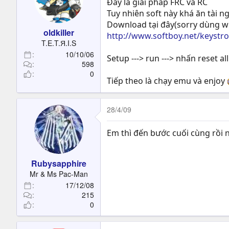
Đây là giải pháp FRC và RC
Tuy nhiên soft này khá ăn tài ng
Download tại đây(sorry dùng wi
oldkiller
http://www.softboy.net/keystr
T.E.T.Я.I.S
10/10/06
Setup ---> run ---> nhấn reset 
598
0
Tiếp theo là chạy emu và enjoy
28/4/09
Em thì đến bước cuối cùng rồi nó
Rubysapphire
Mr & Ms Pac-Man
17/12/08
215
0