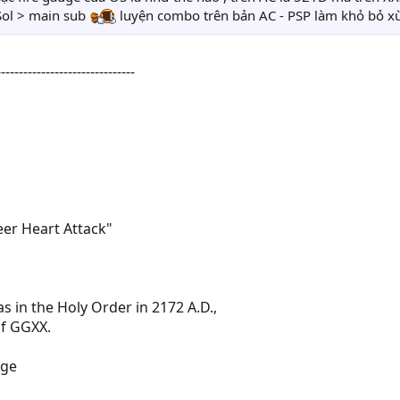
Sol > main sub
luyện combo trên bản AC - PSP làm khỏ bỏ xừ
-------------------------------
er Heart Attack"
as in the Holy Order in 2172 A.D.,
of GGXX.
age