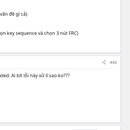
vấn đề gì cả)
chọn key sequence và chọn 3 nút FRC)
#46
d. Ai bít lỗi này xử lí sao ko???