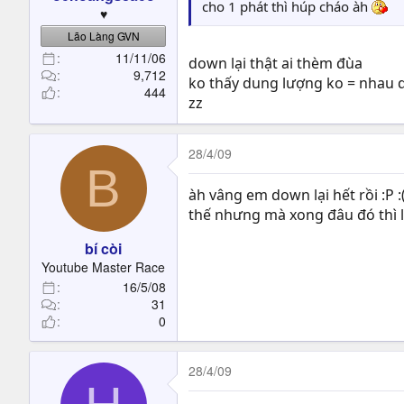
t
cho 1 phát thì húp cháo àh
♥
e
Lão Làng GVN
r
11/11/06
down lại thật ai thèm đùa
9,712
ko thấy dung lượng ko = nhau d
444
zz
28/4/09
B
àh vâng em down lại hết rồi :P :
thế nhưng mà xong đâu đó thì l
bí còi
Youtube Master Race
16/5/08
31
0
28/4/09