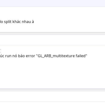
o split khác nhau à
(
úc run nó báo error "GL_ARB_multitexture failed"