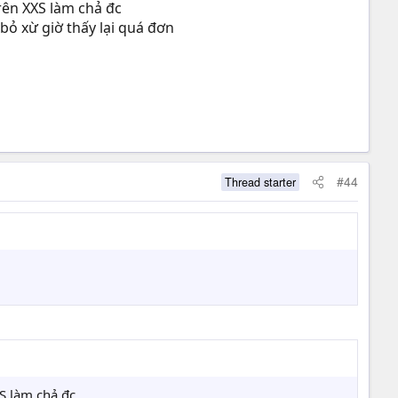
rên XXS làm chả đc
ỏ xừ giờ thấy lại quá đơn
#44
Thread starter
S làm chả đc