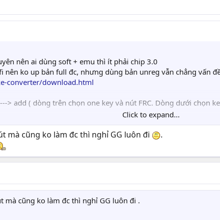
uyên nên ai dùng soft + emu thì ít phải chip 3.0
i nên ko up bản full đc, nhưng dùng bản unreg vẫn chẳng vấn đề
ke-converter/download.html
ll ---> add ( dòng trên chọn one key và nút FRC. Dòng dưới chọn 
Click to expand...
nút mà cũng ko làm đc thì nghỉ GG luôn đi
.
t mà cũng ko làm đc thì nghỉ GG luôn đi .