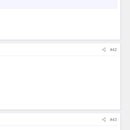
#42
#43