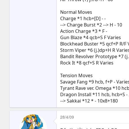
Normal Moves
Charge *1 hcb+[D] - -
--> Charge Burst *2 --> H - 10
Action Charge *3 * F -
Gun Blaze *4 qcb+S F Varies
Blockhead Buster *5 qcf+P R/F 
Storm Viper *6 (j.)dp+H R Varie
Bandit Revolver Prototype *7 (j.
Rock It *8 qcf+S R Varies
Tension Moves
Savage Fang *9 hcb, f+P - Varie
Tyrant Rave ver. Omega *10 hcb
Dragon Install *11 hcb, hcb+S -
--> Sakkai *12 * - 10x8+180
28/4/09