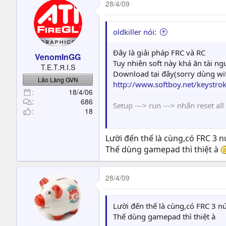
28/4/09
oldkiller nói:
Đây là giải pháp FRC và RC
VenomInGG
Tuy nhiên soft này khá ăn tài ng
T.E.T.Я.I.S
Download tại đây(sorry dùng wif
Lão Làng GVN
http://www.softboy.net/keystro
18/4/06
686
Setup ---> run ---> nhấn reset a
18
Tiếp theo là chạy emu và enjoy
Lười đến thế là cùng,có FRC 3 
Thế dùng gamepad thì thiệt à
28/4/09
Lười đến thế là cùng,có FRC 3 nú
Thế dùng gamepad thì thiệt à